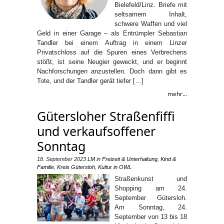
Bielefeld/Linz. Briefe mit
seltsamem Inhalt,
schwere Waffen und viel
Geld in einer Garage – als Entrümpler Sebastian
Tandler bei einem Auftrag in einem Linzer
Privatschloss auf die Spuren eines Verbrechens
stößt, ist seine Neugier geweckt, und er beginnt
Nachforschungen anzustellen. Doch dann gibt es
Tote, und der Tandler gerät tiefer […]
mehr...
Gütersloher Straßenfiffi
und verkaufsoffener
Sonntag
18. September 2023
LM
in
Freizeit & Unterhaltung
,
Kind &
Familie
,
Kreis Gütersloh
,
Kultur in OWL
Straßenkunst und
Shopping am 24.
September Gütersloh.
Am Sonntag, 24.
September von 13 bis 18