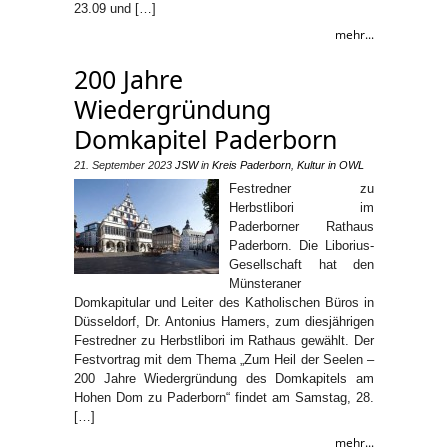
23.09 und […]
mehr...
200 Jahre
Wiedergründung
Domkapitel Paderborn
21. September 2023
JSW
in
Kreis Paderborn
,
Kultur in OWL
Festredner zu
Herbstlibori im
Paderborner Rathaus
Paderborn. Die Liborius-
Gesellschaft hat den
Münsteraner
Domkapitular und Leiter des Katholischen Büros in
Düsseldorf, Dr. Antonius Hamers, zum diesjährigen
Festredner zu Herbstlibori im Rathaus gewählt. Der
Festvortrag mit dem Thema „Zum Heil der Seelen –
200 Jahre Wiedergründung des Domkapitels am
Hohen Dom zu Paderborn“ findet am Samstag, 28.
[…]
mehr...