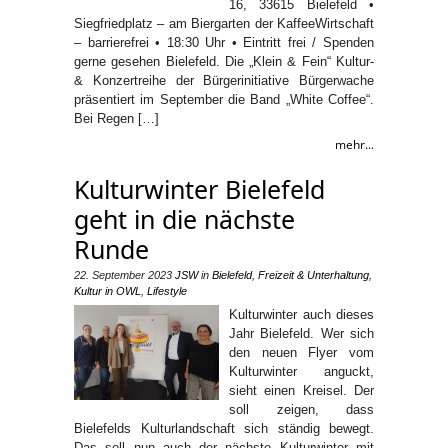
16, 33615 Bielefeld •
Siegfriedplatz – am Biergarten der KaffeeWirtschaft
– barrierefrei • 18:30 Uhr • Eintritt frei / Spenden
gerne gesehen Bielefeld. Die „Klein & Fein“ Kultur-
& Konzertreihe der Bürgerinitiative Bürgerwache
präsentiert im September die Band „White Coffee“.
Bei Regen […]
mehr...
Kulturwinter Bielefeld
geht in die nächste
Runde
22. September 2023
JSW
in
Bielefeld
,
Freizeit & Unterhaltung
,
Kultur in OWL
,
Lifestyle
Kulturwinter auch dieses
Jahr Bielefeld. Wer sich
den neuen Flyer vom
Kulturwinter anguckt,
sieht einen Kreisel. Der
soll zeigen, dass
Bielefelds Kulturlandschaft sich ständig bewegt.
Das soll nun auch der nächste Kulturwinter mit