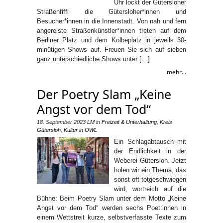
Uhr lockt der Gütersloher
Straßenfiffi die Gütersloher*innen und
Besucher*innen in die Innenstadt. Von nah und fern
angereiste Straßenkünstler*innen treten auf dem
Berliner Platz und dem Kolbeplatz in jeweils 30-
minütigen Shows auf. Freuen Sie sich auf sieben
ganz unterschiedliche Shows unter […]
mehr...
Der Poetry Slam „Keine
Angst vor dem Tod“
18. September 2023
LM
in
Freizeit & Unterhaltung
,
Kreis
Gütersloh
,
Kultur in OWL
Ein Schlagabtausch mit
der Endlichkeit in der
Weberei Gütersloh. Jetzt
holen wir ein Thema, das
sonst oft totgeschwiegen
wird, wortreich auf die
Bühne: Beim Poetry Slam unter dem Motto „Keine
Angst vor dem Tod“ werden sechs Poet:innen in
einem Wettstreit kurze, selbstverfasste Texte zum