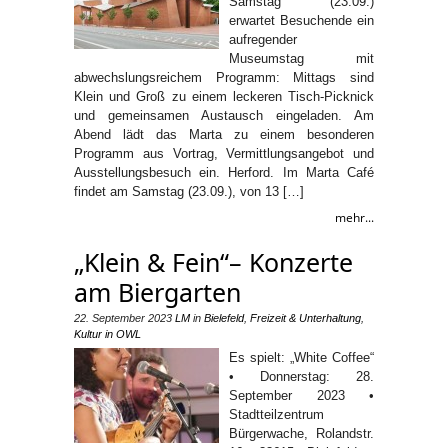
Samstag (23.09.)
erwartet Besuchende ein
aufregender
Museumstag mit
abwechslungsreichem Programm: Mittags sind
Klein und Groß zu einem leckeren Tisch-Picknick
und gemeinsamen Austausch eingeladen. Am
Abend lädt das Marta zu einem besonderen
Programm aus Vortrag, Vermittlungsangebot und
Ausstellungsbesuch ein. Herford. Im Marta Café
findet am Samstag (23.09.), von 13 […]
mehr...
„Klein & Fein“– Konzerte
am Biergarten
22. September 2023
LM
in
Bielefeld
,
Freizeit & Unterhaltung
,
Kultur in OWL
Es spielt: „White Coffee“
• Donnerstag: 28.
September 2023 •
Stadtteilzentrum
Bürgerwache, Rolandstr.