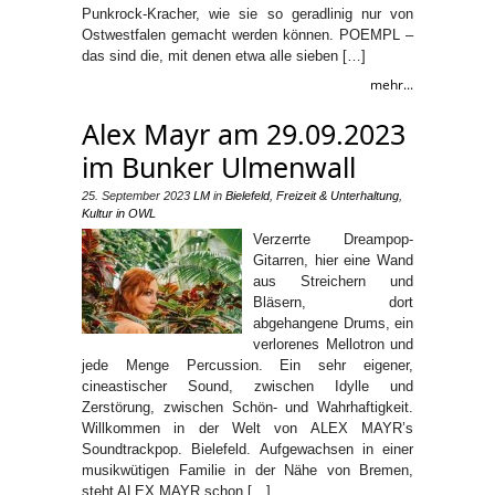
Punkrock-Kracher, wie sie so geradlinig nur von
Ostwestfalen gemacht werden können. POEMPL –
das sind die, mit denen etwa alle sieben […]
mehr...
Alex Mayr am 29.09.2023
im Bunker Ulmenwall
25. September 2023
LM
in
Bielefeld
,
Freizeit & Unterhaltung
,
Kultur in OWL
Verzerrte Dreampop-
Gitarren, hier eine Wand
aus Streichern und
Bläsern, dort
abgehangene Drums, ein
verlorenes Mellotron und
jede Menge Percussion. Ein sehr eigener,
cineastischer Sound, zwischen Idylle und
Zerstörung, zwischen Schön- und Wahrhaftigkeit.
Willkommen in der Welt von ALEX MAYR’s
Soundtrackpop. Bielefeld. Aufgewachsen in einer
musikwütigen Familie in der Nähe von Bremen,
steht ALEX MAYR schon […]