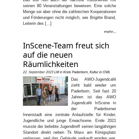
seinen 80 Veranstaltungen beweisen. Eine solche
Menge sei aber ohne die zahlreichen Kooperationen
und Förderungen nicht möglich, wie Brigitte Brand,
Leiterin des […]
mehr...
InScene-Team freut sich
auf die neuen
Räumlichkeiten
22. September 2023
LM
in
Kreis Paderborn
,
Kultur in OWL
Das AWO-Jugendcafè
zieht bald wieder um
Paderborn. Seit fast 20
Jahren ist das AWO
Jugendcafé InScene in
der Paderborner
Innenstadt eine zentrale Anlaufstelle für Kinder,
Jugendliche und junge Erwachsene. Ende 2021
musste der beliebte Jugendtreff seinen langjährigen
Standort direkt neben Tk Maxx am Königsplatz
verlassen, weil das Gebäude verkauft worden war.