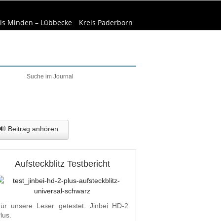
is Minden – Lübbecke
Kreis Paderborn
elt & Natur
Wirtschaft
🔊 Beitrag anhören
Aufsteckblitz Testbericht
ür unsere Leser getestet: Jinbei HD-2
lus.