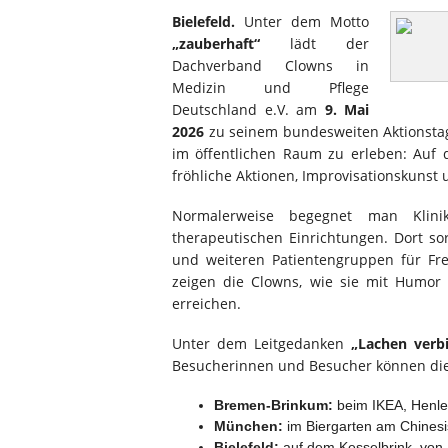
Bielefeld.
Unter dem Motto
„zauberhaft“
lädt der
Dachverband Clowns in
Medizin und Pflege
Deutschland e.V. am
9. Mai
2026
zu seinem bundesweiten Aktionstag
im öffentlichen Raum zu erleben: Au
fröhliche Aktionen, Improvisationskunst 
Normalerweise begegnet man Klinik
therapeutischen Einrichtungen. Dort so
und weiteren Patientengruppen für Fre
zeigen die Clowns, wie sie mit Humor 
erreichen.
Unter dem Leitgedanken
„Lachen verbi
Besucherinnen und Besucher können die 
Bremen-Brinkum:
beim IKEA, Henlei
München:
im Biergarten am Chinesis
Bielefeld:
auf dem Kesselbrink, von 