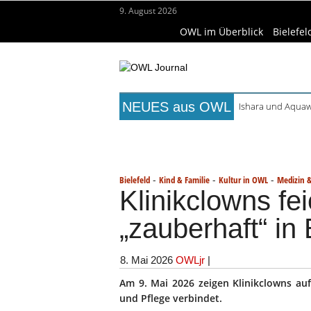
9. August 2026
OWL im Überblick
Bielefel
NEUES aus OWL
Ishara und Aquaw
Alkoholprobleme 
Titelseite
Beruf & Bildung
Fr
Handgemachte Ge
Bielefelder Freib
Wissenschaft & Hochschule
Me
Freie Ausbildungs
-
-
-
Bielefeld
Kind & Familie
Kultur in OWL
Medizin 
Klinikclowns fe
„zauberhaft“ in 
8. Mai 2026
OWLjr
|
Am 9. Mai 2026 zeigen Klinikclowns au
und Pflege verbindet.