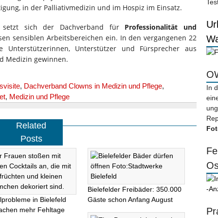
Tes
ung, in der Palliativmedizin und im Hospiz im Einsatz.
Ur
setzt sich der Dachverband für
Professionalität und
sen sensiblen Arbeitsbereichen ein. In den vergangenen 22
Wa
e Unterstützerinnen, Unterstützer und Fürsprecher aus
und Medizin gewinnen.
OW
visite
,
Dachverband Clowns in Medizin und Pflege
,
In 
et
,
Medizin und Pflege
ein
ung
Rep
Related
Fot
Posts
Fe
Os
-An
Bielefelder Freibäder: 350.000
lprobleme in Bielefeld
Gäste schon Anfang August
achen mehr Fehltage
Pr