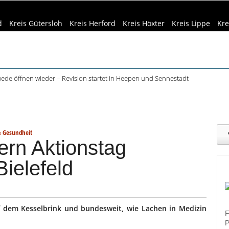
d
Kreis Gütersloh
Kreis Herford
Kreis Höxter
Kreis Lippe
Kre
ede öffnen wieder – Revision startet in Heepen und Sennestadt
in Bielefeld verursachen mehr Fehltage
eizeittipps
Haus & Garten
Kultur
Lifestyle
Sport
Umw
schenkideen im Pop-up-Store in Büren
äder: 350.000 Gäste schon Anfang August
dizin & Gesundheit
Kind & Familie
Tourismus
plätze in OWL: 3.870 Stellen offen
& Gesundheit
iern Aktionstag
Bielefeld
f dem Kesselbrink und bundesweit, wie Lachen in Medizin
F
P