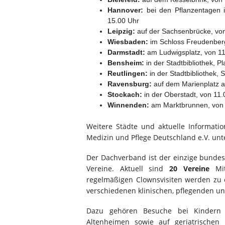
Hannover:
bei den Pflanzentagen 
15.00 Uhr
Leipzig:
auf der Sachsenbrücke, von
Wiesbaden:
im Schloss Freudenberg
Darmstadt:
am Ludwigsplatz, von 11
Bensheim:
in der Stadtbibliothek, P
Reutlingen:
in der Stadtbibliothek, 
Ravensburg:
auf dem Marienplatz a
Stockach:
in der Oberstadt, von 11.
Winnenden:
am Marktbrunnen, von 
Weitere Städte und aktuelle Informat
Medizin und Pflege Deutschland e.V. un
Der Dachverband ist der einzige bundes
Vereine. Aktuell sind
20 Vereine
Mitg
regelmäßigen Clownsvisiten werden zu 
verschiedenen klinischen, pflegenden un
Dazu gehören Besuche bei Kindern 
Altenheimen sowie auf geriatrischen 