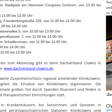
Tec
im Stadtpark am Hannover Congress Centrum, von 13.00 bis
und
zu 
 11.00 bis 13.00 Uhr
, Freudenbergstraße 226, von 11.00 bis 14.00 Uhr
.00 bis 14.00 Uhr
latanenallee 5, von 10.00 bis 13.00 Uhr
Spendhausstr. 2, von 11.00 bis 13.00 Uhr
m Schadbrunnen, von 11.00 bis 14.00 Uhr
00 bis 14.00 Uhr
10.00 bis 13.00 Uhr
ionen zum Aktionstag gibt es beim Dachverband Clowns in
ter
www.dachverband-clowns.de
.
weite Zusammenschluss regional arbeitender Klinikclowns-
lied, die Einsätze von Klinikclowns organisieren. Die
einem großen Teil durch Spenden finanziert und finden in
d therapeutischen Einrichtungen statt.
-
Zu
in Krankenhäusern, bei Seniorinnen und Senioren in
OW
und gerontopsychiatrischen Stationen. Klinikclowns sind