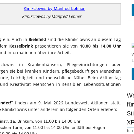
Klinikclowns-by-Manfred-Lehner
 ein. Auch in
Bielefeld
sind die Klinikclowns an diesem Tag
f dem
Kesselbrink
präsentieren sie von
10.00 bis 14.00 Uhr
und Informationen über ihre Arbeit.
W
L
clowns in Krankenhäusern, Pflegeeinrichtungen oder
rgen sie bei kranken Kindern, pflegebedürftigen Menschen
ude, Leichtigkeit und menschliche Nähe. Beim Aktionstag
und Kreativität Menschen in sensiblen Lebenssituationen
We
ndet!“
finden am 9. Mai 2026 bundesweit Aktionen statt.
fü
Klinikclowns unter anderem an folgenden Orten erleben:
St
nstr. 1a, Brinkum, von 11.00 bis 14.00 Uhr
X
chen Turm, von 11.00 bis 14.00 Uhr, entfällt bei Regen
Ein
10.00 bis 14.00 Uhr