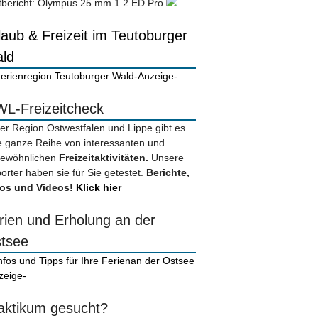
tbericht: Olympus 25 mm 1.2 ED Pro
laub & Freizeit im Teutoburger
ld
-Anzeige-
L-Freizeitcheck
der Region Ostwestfalen und Lippe gibt es
e ganze Reihe von interessanten und
ewöhnlichen
Freizeitaktivitäten.
Unsere
orter haben sie für Sie getestet.
Berichte,
os und Videos!
Klick hier
rien und Erholung an der
tsee
zeige-
aktikum gesucht?