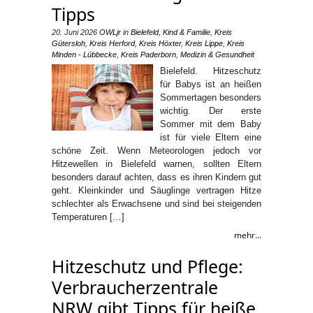
Tipps
20. Juni 2026
OWLjr
in
Bielefeld
,
Kind & Familie
,
Kreis
Gütersloh
,
Kreis Herford
,
Kreis Höxter
,
Kreis Lippe
,
Kreis
Minden - Lübbecke
,
Kreis Paderborn
,
Medizin & Gesundheit
Bielefeld. Hitzeschutz
für Babys ist an heißen
Sommertagen besonders
wichtig. Der erste
Sommer mit dem Baby
ist für viele Eltern eine
schöne Zeit. Wenn Meteorologen jedoch vor
Hitzewellen in Bielefeld warnen, sollten Eltern
besonders darauf achten, dass es ihren Kindern gut
geht. Kleinkinder und Säuglinge vertragen Hitze
schlechter als Erwachsene und sind bei steigenden
Temperaturen […]
mehr...
Hitzeschutz und Pflege:
Verbraucherzentrale
NRW gibt Tipps für heiße