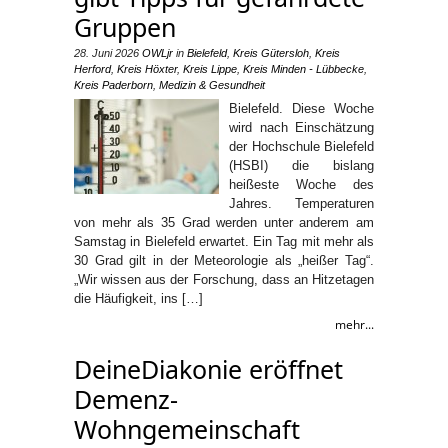
Gruppen
28. Juni 2026
OWLjr
in
Bielefeld
,
Kreis Gütersloh
,
Kreis
Herford
,
Kreis Höxter
,
Kreis Lippe
,
Kreis Minden - Lübbecke
,
Kreis Paderborn
,
Medizin & Gesundheit
Bielefeld. Diese Woche
wird nach Einschätzung
der Hochschule Bielefeld
(HSBI) die bislang
heißeste Woche des
Jahres. Temperaturen
von mehr als 35 Grad werden unter anderem am
Samstag in Bielefeld erwartet. Ein Tag mit mehr als
30 Grad gilt in der Meteorologie als „heißer Tag“.
„Wir wissen aus der Forschung, dass an Hitzetagen
die Häufigkeit, ins […]
mehr...
DeineDiakonie eröffnet
Demenz-
Wohngemeinschaft