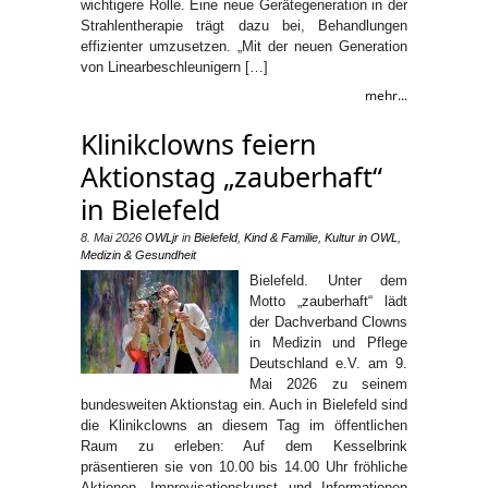
wichtigere Rolle. Eine neue Gerätegeneration in der
Strahlentherapie trägt dazu bei, Behandlungen
effizienter umzusetzen. „Mit der neuen Generation
von Linearbeschleunigern […]
mehr...
Klinikclowns feiern
Aktionstag „zauberhaft“
in Bielefeld
8. Mai 2026
OWLjr
in
Bielefeld
,
Kind & Familie
,
Kultur in OWL
,
Medizin & Gesundheit
Bielefeld. Unter dem
Motto „zauberhaft“ lädt
der Dachverband Clowns
in Medizin und Pflege
Deutschland e.V. am 9.
Mai 2026 zu seinem
bundesweiten Aktionstag ein. Auch in Bielefeld sind
die Klinikclowns an diesem Tag im öffentlichen
Raum zu erleben: Auf dem Kesselbrink
präsentieren sie von 10.00 bis 14.00 Uhr fröhliche
Aktionen, Improvisationskunst und Informationen