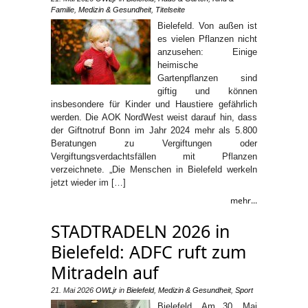
Familie
,
Medizin & Gesundheit
,
Titelseite
Bielefeld. Von außen ist
es vielen Pflanzen nicht
anzusehen: Einige
heimische
Gartenpflanzen sind
giftig und können
insbesondere für Kinder und Haustiere gefährlich
werden. Die AOK NordWest weist darauf hin, dass
der Giftnotruf Bonn im Jahr 2024 mehr als 5.800
Beratungen zu Vergiftungen oder
Vergiftungsverdachtsfällen mit Pflanzen
verzeichnete. „Die Menschen in Bielefeld werkeln
jetzt wieder im […]
mehr...
STADTRADELN 2026 in
Bielefeld: ADFC ruft zum
Mitradeln auf
21. Mai 2026
OWLjr
in
Bielefeld
,
Medizin & Gesundheit
,
Sport
Bielefeld. Am 30. Mai