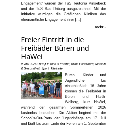
Engagement“ wurden der TuS Teutonia Vinsebeck
und der TuS Bad Driburg ausgezeichnet. Mit der
Initiative würdigen die Gräflichen Kliniken das
ehrenamtliche Engagement ihrer […]
mehr...
Freier Eintritt in die
Freibäder Büren und
HaWei
9. Juli 2026
OWLjr
in
Kind & Familie
,
Kreis Paderborn
,
Medizin
& Gesundheit
,
Sport
,
Titelseite
Büren. Kinder und
Jugendliche bis
einschließlich 16 Jahre
können die Freibäder in
Büren und Harth-
Weiberg, kurz HaWei,
während der gesamten Sommerferien 2026
kostenlos besuchen. Die Aktion beginnt mit der
School’s-Out-Party der Jugendpflege am 17. Juli
und läuft bis zum Ende der Ferien am 1. September