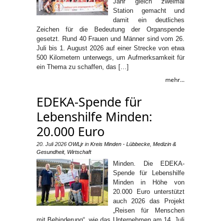
Jahr gleich zweimal
Station gemacht und
damit ein deutliches
Zeichen für die Bedeutung der Organspende
gesetzt. Rund 40 Frauen und Männer sind vom 26.
Juli bis 1. August 2026 auf einer Strecke von etwa
500 Kilometern unterwegs, um Aufmerksamkeit für
ein Thema zu schaffen, das […]
mehr...
EDEKA-Spende für
Lebenshilfe Minden:
20.000 Euro
20. Juli 2026
OWLjr
in
Kreis Minden - Lübbecke
,
Medizin &
Gesundheit
,
Wirtschaft
Minden. Die EDEKA-
Spende für Lebenshilfe
Minden in Höhe von
20.000 Euro unterstützt
auch 2026 das Projekt
„Reisen für Menschen
mit Behinderung“, wie das Unternehmen am 14. Juli