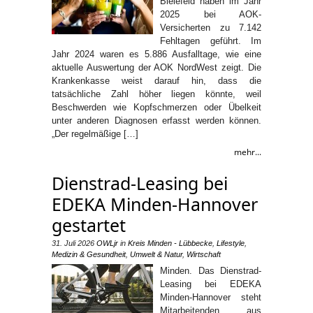
Bielefeld haben im Jahr
2025 bei AOK-
Versicherten zu 7.142
Fehltagen geführt. Im
Jahr 2024 waren es 5.886 Ausfalltage, wie eine
aktuelle Auswertung der AOK NordWest zeigt. Die
Krankenkasse weist darauf hin, dass die
tatsächliche Zahl höher liegen könnte, weil
Beschwerden wie Kopfschmerzen oder Übelkeit
unter anderen Diagnosen erfasst werden können.
„Der regelmäßige […]
mehr...
Dienstrad-Leasing bei
EDEKA Minden-Hannover
gestartet
31. Juli 2026
OWLjr
in
Kreis Minden - Lübbecke
,
Lifestyle
,
Medizin & Gesundheit
,
Umwelt & Natur
,
Wirtschaft
Minden. Das Dienstrad-
Leasing bei EDEKA
Minden-Hannover steht
Mitarbeitenden aus