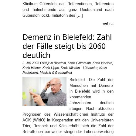
Klinikum Gütersloh, das Referentinnen, Referenten
und Teilnehmende aus ganz Deutschland nach
Gütersloh lockt. Initiatorin des […]
mehr...
Demenz in Bielefeld: Zahl
der Fälle steigt bis 2060
deutlich
2. Juli 2026
OWLjr
in
Bielefeld
,
Kreis Gütersloh
,
Kreis Herford
,
Kreis Höxter
,
Kreis Lippe
,
Kreis Minden - Lübbecke
,
Kreis
Paderborn
,
Medizin & Gesundheit
Bielefeld. Die Zahl der
Menschen mit Demenz
in Bielefeld wird in den
kommenden
Jahrzehnten deutlich
steigen. Nach aktuellen
Prognosen des Wissenschaftlichen Instituts der
AOK (WIdO) in Kooperation mit den Universitäten
Trier, Rostock und Köln erhöht sich die Zahl der
Betroffenen bei weiter steigender Lebenserwartung