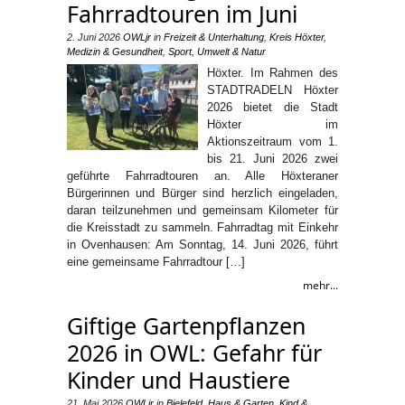
Fahrradtouren im Juni
2. Juni 2026
OWLjr
in
Freizeit & Unterhaltung
,
Kreis Höxter
,
Medizin & Gesundheit
,
Sport
,
Umwelt & Natur
Höxter. Im Rahmen des
STADTRADELN Höxter
2026 bietet die Stadt
Höxter im
Aktionszeitraum vom 1.
bis 21. Juni 2026 zwei
geführte Fahrradtouren an. Alle Höxteraner
Bürgerinnen und Bürger sind herzlich eingeladen,
daran teilzunehmen und gemeinsam Kilometer für
die Kreisstadt zu sammeln. Fahrradtag mit Einkehr
in Ovenhausen: Am Sonntag, 14. Juni 2026, führt
eine gemeinsame Fahrradtour […]
mehr...
Giftige Gartenpflanzen
2026 in OWL: Gefahr für
Kinder und Haustiere
21. Mai 2026
OWLjr
in
Bielefeld
,
Haus & Garten
,
Kind &