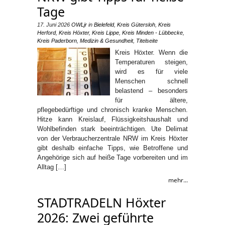
Tage
17. Juni 2026
OWLjr
in
Bielefeld
,
Kreis Gütersloh
,
Kreis
Herford
,
Kreis Höxter
,
Kreis Lippe
,
Kreis Minden - Lübbecke
,
Kreis Paderborn
,
Medizin & Gesundheit
,
Titelseite
Kreis Höxter. Wenn die
Temperaturen steigen,
wird es für viele
Menschen schnell
belastend – besonders
für ältere,
pflegebedürftige und chronisch kranke Menschen.
Hitze kann Kreislauf, Flüssigkeitshaushalt und
Wohlbefinden stark beeinträchtigen. Ute Delimat
von der Verbraucherzentrale NRW im Kreis Höxter
gibt deshalb einfache Tipps, wie Betroffene und
Angehörige sich auf heiße Tage vorbereiten und im
Alltag […]
mehr...
STADTRADELN Höxter
2026: Zwei geführte