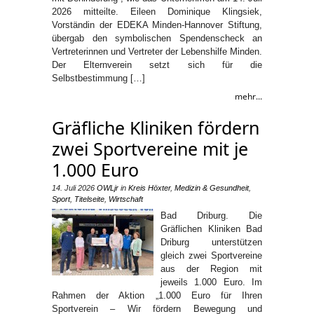
2026 mitteilte. Eileen Dominique Klingsiek,
Vorständin der EDEKA Minden-Hannover Stiftung,
übergab den symbolischen Spendenscheck an
Vertreterinnen und Vertreter der Lebenshilfe Minden.
Der Elternverein setzt sich für die
Selbstbestimmung […]
mehr...
Gräfliche Kliniken fördern
zwei Sportvereine mit je
1.000 Euro
14. Juli 2026
OWLjr
in
Kreis Höxter
,
Medizin & Gesundheit
,
Sport
,
Titelseite
,
Wirtschaft
Bad Driburg. Die
Gräflichen Kliniken Bad
Driburg unterstützen
gleich zwei Sportvereine
aus der Region mit
jeweils 1.000 Euro. Im
Rahmen der Aktion „1.000 Euro für Ihren
Sportverein – Wir fördern Bewegung und