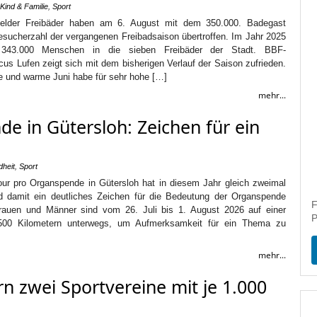
Kind & Familie
,
Sport
lefelder Freibäder haben am 6. August mit dem 350.000. Badegast
esucherzahl der vergangenen Freibadsaison übertroffen. Im Jahr 2025
343.000 Menschen in die sieben Freibäder der Stadt. BBF-
us Lufen zeigt sich mit dem bisherigen Verlauf der Saison zufrieden.
ge und warme Juni habe für sehr hohe […]
mehr...
e in Gütersloh: Zeichen für ein
heit
,
Sport
our pro Organspende in Gütersloh hat in diesem Jahr gleich zweimal
d damit ein deutliches Zeichen für die Bedeutung der Organspende
F
rauen und Männer sind vom 26. Juli bis 1. August 2026 auf einer
P
500 Kilometern unterwegs, um Aufmerksamkeit für ein Thema zu
mehr...
rn zwei Sportvereine mit je 1.000