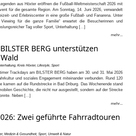
Legenden aus Höxter eröffnen die Fußball-Weltmeisterschaft 2026 mit
ent für die gesamte Region. Am Sonntag, 14. Juni 2026, verwandelt
izeit- und Erlebniscenter in eine große Fußball- und Fanarena. Unter
Viewing für die ganze Familie“ erwartet die Besucherinnen und
lungsreicher Tag voller Sport, Unterhaltung […]
mehr...
 BILSTER BERG unterstützen
 Wald
nterhaltung
,
Kreis Höxter
,
Lifestyle
,
Sport
ldtimer Trackdays am BILSTER BERG haben am 30. und 31. Mai 2026
ahrkultur und soziales Engagement miteinander verbunden. Rund 120
ge kamen auf die Rundstrecke in Bad Driburg. Das Wochenende stand
obilen Geschichte, die nicht nur ausgestellt, sondern auf der Strecke
konnte. Neben […]
mehr...
26: Zwei geführte Fahrradtouren
er
,
Medizin & Gesundheit
,
Sport
,
Umwelt & Natur