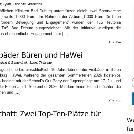
t
,
Sport
,
Titelseite
,
Wirtschaft
äflichen Kliniken Bad Driburg unterstützen gleich zwei Sportvereine
 jeweils 1.000 Euro. Im Rahmen der Aktion „1.000 Euro für Ihren
 fördern Bewegung und Engagement“ wurden der TuS Teutonia
TuS Bad Driburg ausgezeichnet. Mit der Initiative würdigen die
das ehrenamtliche Engagement ihrer […]
mehr...
reibäder Büren und HaWei
dizin & Gesundheit
,
Sport
,
Titelseite
gendliche bis einschließlich 16 Jahre können die Freibäder in Büren
 kurz HaWei, während der gesamten Sommerferien 2026 kostenlos
W
 beginnt mit der School’s-Out-Party der Jugendpflege am 17. Juli und
L
er Ferien am 1. September 2026. Mit dem freien Eintritt möchten die
hmen und […]
mehr...
haft: Zwei Top-Ten-Plätze für
We
fü