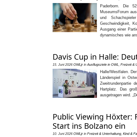
Paderborn. Die 52
MuseumsForum ausge
und Schachspiel
Geschwindigkeit, Ko
Ausgang einer Part
dynamisches wie ans
Davis Cup in Halle: Deut
15. Juni 2026
OWLjr
in
Ausflugsziele in OWL
,
Freizeit & 
Halle/Westfalen. Der
Länderspiel in Ostw
Zweitrundenpartie 
Hartplatz. Das gro
ausgetragen wird. „
Public Viewing Höxter
Start ins Bolzano ein
10. Juni 2026
OWLjr
in
Freizeit & Unterhaltung
,
Kind & Fa