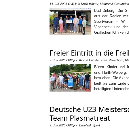
14. Juli 2026
OWLjr
in
Kreis Höxter
,
Medizin & Gesundhei
Bad Driburg. Die Gr
aus der Region mit
Sportverein – Wir
Vinsebeck und der 
Gräflichen Kliniken 
Freier Eintritt in die F
9. Juli 2026
OWLjr
in
Kind & Familie
,
Kreis Paderborn
,
Me
Büren. Kinder und Ju
und Harth-Weiberg,
besuchen. Die Aktion
läuft bis zum Ende d
beteiligten Unterne
Deutsche U23-Meistersc
Team Plasmatreat
9. Juli 2026
OWLjr
in
Bielefeld
,
Sport