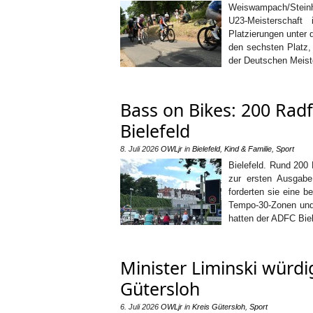
Weiswampach/Steinh
U23-Meisterschaft
Platzierungen unter 
den sechsten Platz
der Deutschen Meist
Bass on Bikes: 200 Rad
Bielefeld
8. Juli 2026
OWLjr
in
Bielefeld
,
Kind & Familie
,
Sport
Bielefeld. Rund 200
zur ersten Ausgabe
forderten sie eine b
Tempo-30-Zonen und 
hatten der ADFC Biele
Minister Liminski würdi
Gütersloh
6. Juli 2026
OWLjr
in
Kreis Gütersloh
,
Sport