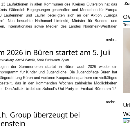
-
Zu
t 13 Laufaktionen in allen Kommunen des Kreises Gütersloh hat das
is Gütersloh Begegnungen geschaffen und Menschen für Europa
00 Läuferinnen und Läufer beteiligten sich an der Aktion „Europa
OW
“. Nun besuchte Nathanael Liminski, Minister für Bundes- und
Tes
ten, Internationales sowie Medien des Landes Nordrhein-Westfalen
mehr...
026 in Büren startet am 5. Juli
terhaltung
,
Kind & Familie
,
Kreis Paderborn
,
Sport
ginn der Sommerferien startet in Büren auch 2026 wieder ein
nprogramm für Kinder und Jugendliche. Die Jugendpflege Büren hat
rgerstiftung Büren und weiteren Kooperationspartnern ein vielfältiges
estellt, das in den kommenden Wochen zahlreiche Möglichkeiten
. Den Auftakt bildet die School’s-Out-Party im Freibad Büren am 17.
mehr...
Ur
.h. Group überzeugt bei
Wa
benstein