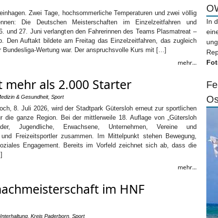
OW
teinhagen. Zwei Tage, hochsommerliche Temperaturen und zwei völlig
In 
Rennen: Die Deutschen Meisterschaften im Einzelzeitfahren und
. und 27. Juni verlangten den Fahrerinnen des Teams Plasmatreat –
ein
b. Den Auftakt bildete am Freitag das Einzelzeitfahren, das zugleich
ung
ur Bundesliga-Wertung war. Der anspruchsvolle Kurs mit […]
Rep
mehr...
Fot
t mehr als 2.000 Starter
Fe
edizin & Gesundheit
,
Sport
Os
ch, 8. Juli 2026, wird der Stadtpark Gütersloh erneut zur sportlichen
r die ganze Region. Bei der mittlerweile 18. Auflage von „Gütersloh
inder, Jugendliche, Erwachsene, Unternehmen, Vereine und
en und Freizeitsportler zusammen. Im Mittelpunkt stehen Bewegung,
ziales Engagement. Bereits im Vorfeld zeichnet sich ab, dass die
]
mehr...
hachmeisterschaft im HNF
Unterhaltung
,
Kreis Paderborn
,
Sport