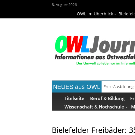
8. August 2026
OWL im Überblick
Bielefel
NEUES aus OWL
Recyclingpapier 
Titelseite
Beruf & Bildung
Fr
Wissenschaft & Hochschule
M
Bielefelder Freibäder: