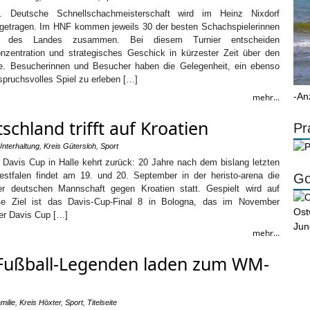
. Deutsche Schnellschachmeisterschaft wird im Heinz Nixdorf
tragen. Im HNF kommen jeweils 30 der besten Schachspielerinnen
er des Landes zusammen. Bei diesem Turnier entscheiden
nzentration und strategisches Geschick in kürzester Zeit über den
ie. Besucherinnen und Besucher haben die Gelegenheit, ein ebenso
pruchsvolles Spiel zu erleben […]
-An
mehr...
schland trifft auf Kroatien
Pr
Unterhaltung
,
Kreis Gütersloh
,
Sport
 Davis Cup in Halle kehrt zurück: 20 Jahre nach dem bislang letzten
estfalen findet am 19. und 20. September in der heristo-arena die
Go
der deutschen Mannschaft gegen Kroatien statt. Gespielt wird auf
ße Ziel ist das Davis-Cup-Final 8 in Bologna, das im November
Der Davis Cup […]
mehr...
: Fußball-Legenden laden zum WM-
milie
,
Kreis Höxter
,
Sport
,
Titelseite