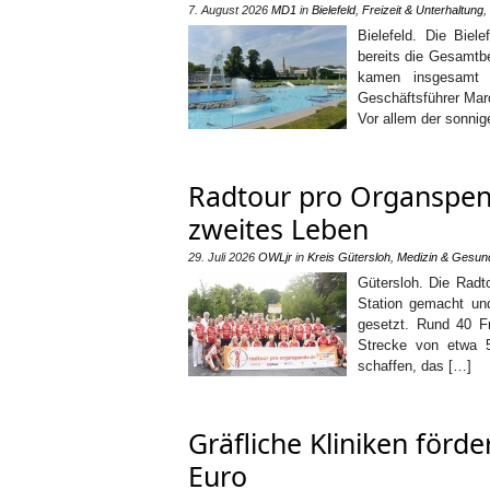
7. August 2026
MD1
in
Bielefeld
,
Freizeit & Unterhaltung
,
Bielefeld. Die Bie
bereits die Gesamtb
kamen insgesamt 
Geschäftsführer Marc
Vor allem der sonni
Radtour pro Organspend
zweites Leben
29. Juli 2026
OWLjr
in
Kreis Gütersloh
,
Medizin & Gesund
Gütersloh. Die Radt
Station gemacht un
gesetzt. Rund 40 F
Strecke von etwa 
schaffen, das […]
Gräfliche Kliniken förde
Euro