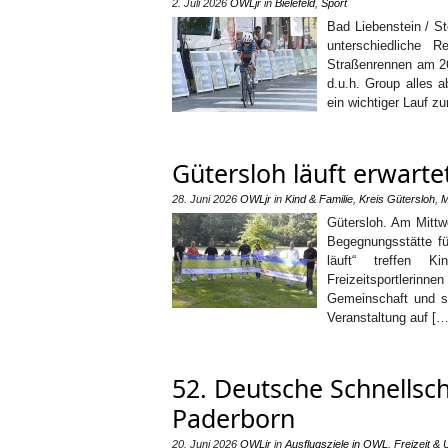
2. Juli 2026
OWLjr
in
Bielefeld
,
Sport
Bad Liebenstein / S
unterschiedliche 
Straßenrennen am 26
d.u.h. Group alles a
ein wichtiger Lauf z
Gütersloh läuft erwarte
28. Juni 2026
OWLjr
in
Kind & Familie
,
Kreis Gütersloh
,
M
Gütersloh. Am Mittwo
Begegnungsstätte fü
läuft“ treffen K
Freizeitsportlerinn
Gemeinschaft und so
Veranstaltung auf […
52. Deutsche Schnellsc
Paderborn
20. Juni 2026
OWLjr
in
Ausflugsziele in OWL
,
Freizeit & 