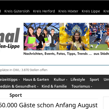
d
Kreis Gütersloh
Kreis Herford
Kreis Höxter
Kreis Lippe
Kre
in Küche und Bad schont Ressourcen
eizeittipps
Haus & Garten
Kultur
Lifestyle
Sport
Um
edizin & Gesundheit
Kind & Familie
Tourismus
Sport
 350.000 Gäste schon Anfang August