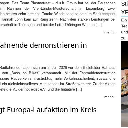
St
agen. Das Team Plasmatreat – d.u.h. Group hat bei der Deutschen
 im Rahmen der Vier-Länder-Meisterschaft in Luxemburg zwei
X
den besten zehn erreicht. Tomke Windelband belegte im Schlusssprint
, Hannah John kam auf Rang zehn. Nach den starken Leistungen bei
Ein
erschaft in Thüringen und bei der Lotto Thüringen Women […]
Tec
mehr...
und
zu 
fahrende demonstrieren in
 Radfahrende haben sich am 3. Juli 2026 vor dem Bielefelder Rathaus
 von „Bass on Bikes“ versammelt. Mit der Fahrraddemonstration
essere Radverkehrsinfrastruktur, mehr Verkehrssicherheit, zusätzliche
ein rücksichtsvolleres Miteinander im Straßenverkehr. Zu der Aktion
feld e.V., der not exist e.V. und die Initiative […]
mehr...
gt Europa-Laufaktion im Kreis