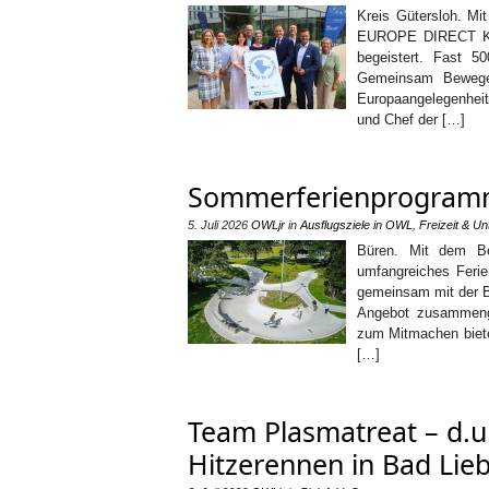
Kreis Gütersloh. Mi
EUROPE DIRECT Kre
begeistert. Fast 5
Gemeinsam Bewegen
Europaangelegenhei
und Chef der […]
Sommerferienprogramm 2
5. Juli 2026
OWLjr
in
Ausflugsziele in OWL
,
Freizeit & Un
Büren. Mit dem Be
umfangreiches Ferie
gemeinsam mit der Bü
Angebot zusammeng
zum Mitmachen bietet
[…]
Team Plasmatreat – d.u
Hitzerennen in Bad Lie