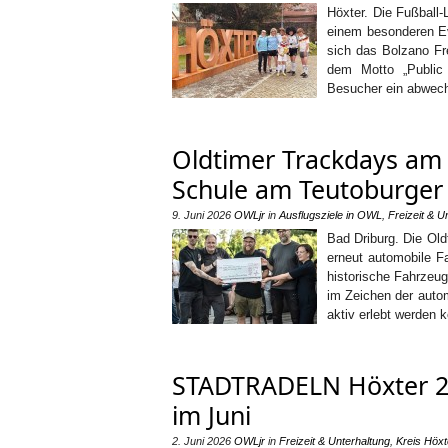
Höxter. Die Fußball-
einem besonderen Ev
sich das Bolzano Fre
dem Motto „Public 
Besucher ein abwechs
Oldtimer Trackdays am
Schule am Teutoburger
9. Juni 2026
OWLjr
in
Ausflugsziele in OWL
,
Freizeit & U
Bad Driburg. Die O
erneut automobile F
historische Fahrzeu
im Zeichen der autom
aktiv erlebt werden 
STADTRADELN Höxter 20
im Juni
2. Juni 2026
OWLjr
in
Freizeit & Unterhaltung
,
Kreis Höxt