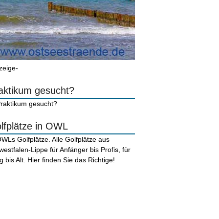
zeige-
aktikum gesucht?
lfplätze in OWL