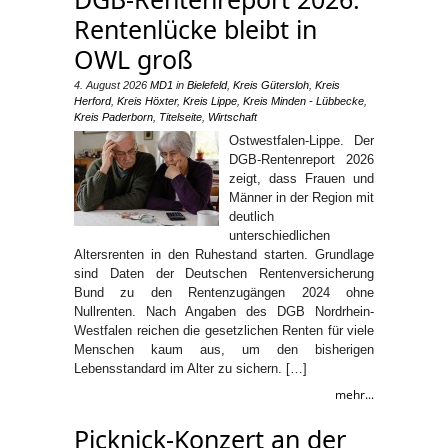
Rentenlücke bleibt in
OWL groß
4. August 2026
MD1
in
Bielefeld
,
Kreis Gütersloh
,
Kreis
Herford
,
Kreis Höxter
,
Kreis Lippe
,
Kreis Minden - Lübbecke
,
Kreis Paderborn
,
Titelseite
,
Wirtschaft
Ostwestfalen-Lippe. Der
DGB-Rentenreport 2026
zeigt, dass Frauen und
Männer in der Region mit
deutlich
unterschiedlichen
Altersrenten in den Ruhestand starten. Grundlage
sind Daten der Deutschen Rentenversicherung
Bund zu den Rentenzugängen 2024 ohne
Nullrenten. Nach Angaben des DGB Nordrhein-
Westfalen reichen die gesetzlichen Renten für viele
Menschen kaum aus, um den bisherigen
Lebensstandard im Alter zu sichern. […]
mehr...
Picknick-Konzert an der