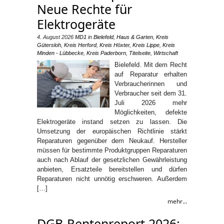
Neue Rechte für
Elektrogeräte
4. August 2026
MD1
in
Bielefeld
,
Haus & Garten
,
Kreis
Gütersloh
,
Kreis Herford
,
Kreis Höxter
,
Kreis Lippe
,
Kreis
Minden - Lübbecke
,
Kreis Paderborn
,
Titelseite
,
Wirtschaft
Bielefeld. Mit dem Recht
auf Reparatur erhalten
Verbraucherinnen und
Verbraucher seit dem 31.
Juli 2026 mehr
Möglichkeiten, defekte
Elektrogeräte instand setzen zu lassen. Die
Umsetzung der europäischen Richtlinie stärkt
Reparaturen gegenüber dem Neukauf. Hersteller
müssen für bestimmte Produktgruppen Reparaturen
auch nach Ablauf der gesetzlichen Gewährleistung
anbieten, Ersatzteile bereitstellen und dürfen
Reparaturen nicht unnötig erschweren. Außerdem
[…]
mehr...
DGB-Rentenreport 2026: