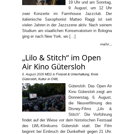
19 Uhr und am Sonntag,
9. August, um 12 Uhr
zwei Konzerte im Farmhouse Jazzclub. Der
italienische Saxophonist Matteo Raggi ist seit
vielen Jahren in der Jazzszene aktiv. Nach seinem
Studium am staatlichen Konservatorium in Bologna
ging er nach New York, wo […]
mehr...
„Lilo & Stitch“ im Open
Air Kino Gütersloh
6. August 2026
MD1
in
Freizeit & Unterhaltung
,
Kreis
Gütersloh
,
Kultur in OWL
Gütersloh. Das Open Air
Kino Gütersloh zeigt am
Donnerstag, 6. August,
die Neuverfilmung des
Disney-Films „Lilo &
Stitch“. Die Vorführung
findet auf der Wiese vor dem historischen Festsaal
des LWL-Klinikums Gütersloh statt. Der Film
beginnt bei Einbruch der Dunkelheit gegen 21 Uhr.