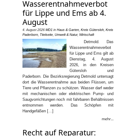
Wasserentnahmeverbot
für Lippe und Ems ab 4.
August
4. August 2026
MD1
in
Haus & Garten
,
Kreis Gütersloh
,
Kreis
Paderborn
,
Titelseite
,
Umwelt & Natur
,
Wirtschaft
Detmold. Das
Wasserentnahmeverbot
für Lippe und Ems gilt ab
Dienstag, 4. August
2026, in den Kreisen
Gütersloh und
Paderborn. Die Bezirksregierung Detmold untersagt
dort die Wasserentnahme aus beiden Flüssen, um
Tiere und Pflanzen zu schützen. Wasser darf weder
mit mechanischen oder elektrischen Pump- und
Saugvorrichtungen noch mit fahrbaren Behältnissen
entnommen werden. Das Schöpfen mit
Handgefäßen […]
mehr...
Recht auf Reparatur: