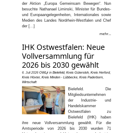
der Aktion „Europa Gemeinsam Bewegen“. Nun
besuchte Nathanael Liminski, Minister für Bundes-
und Europaangelegenheiten, Internationales sowie
Medien des Landes Nordrhein-Westfalen und Chef
der […]
mehr...
IHK Ostwestfalen: Neue
Vollversammlung für
2026 bis 2030 gewählt
6. Juli 2026
OWLjr
in
Bielefeld
,
Kreis Gütersloh
,
Kreis Herford
,
Kreis Höxter
,
Kreis Minden - Lübbecke
,
Kreis Paderborn
,
Wirtschaft
Bielefeld. Die
Mitgliedsunternehmen
der Industrie- und
Handelskammer
Ostwestfalen zu
Bielefeld (IHK) haben
ihre neue Vollversammlung gewählt. Für die
Amtsperiode von 2026 bis 2030 wurden 71