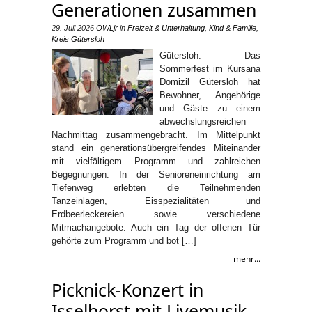
Generationen zusammen
29. Juli 2026
OWLjr
in
Freizeit & Unterhaltung
,
Kind & Familie
,
Kreis Gütersloh
Gütersloh. Das
Sommerfest im Kursana
Domizil Gütersloh hat
Bewohner, Angehörige
und Gäste zu einem
abwechslungsreichen
Nachmittag zusammengebracht. Im Mittelpunkt
stand ein generationsübergreifendes Miteinander
mit vielfältigem Programm und zahlreichen
Begegnungen. In der Senioreneinrichtung am
Tiefenweg erlebten die Teilnehmenden
Tanzeinlagen, Eisspezialitäten und
Erdbeerleckereien sowie verschiedene
Mitmachangebote. Auch ein Tag der offenen Tür
gehörte zum Programm und bot […]
mehr...
Picknick-Konzert in
Isselhorst mit Livemusik