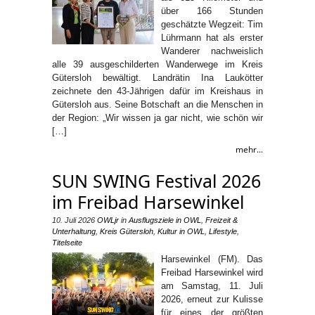
über 166 Stunden
geschätzte Wegzeit: Tim
Lührmann hat als erster
Wanderer nachweislich
alle 39 ausgeschilderten Wanderwege im Kreis
Gütersloh bewältigt. Landrätin Ina Laukötter
zeichnete den 43-Jährigen dafür im Kreishaus in
Gütersloh aus. Seine Botschaft an die Menschen in
der Region: „Wir wissen ja gar nicht, wie schön wir
[…]
mehr...
SUN SWING Festival 2026
im Freibad Harsewinkel
10. Juli 2026
OWLjr
in
Ausflugsziele in OWL
,
Freizeit &
Unterhaltung
,
Kreis Gütersloh
,
Kultur in OWL
,
Lifestyle
,
Titelseite
Harsewinkel (FM). Das
Freibad Harsewinkel wird
am Samstag, 11. Juli
2026, erneut zur Kulisse
für eines der größten