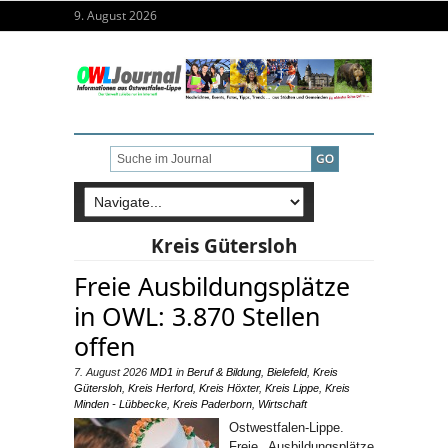
9. August 2026
Kreis Gütersloh
Freie Ausbildungsplätze
in OWL: 3.870 Stellen
offen
7. August 2026
MD1
in
Beruf & Bildung
,
Bielefeld
,
Kreis
Gütersloh
,
Kreis Herford
,
Kreis Höxter
,
Kreis Lippe
,
Kreis
Minden - Lübbecke
,
Kreis Paderborn
,
Wirtschaft
Ostwestfalen-Lippe.
Freie Ausbildungsplätze