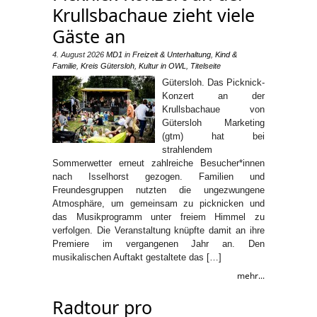
Krullsbachaue zieht viele
Gäste an
4. August 2026
MD1
in
Freizeit & Unterhaltung
,
Kind &
Familie
,
Kreis Gütersloh
,
Kultur in OWL
,
Titelseite
Gütersloh. Das Picknick-
Konzert an der
Krullsbachaue von
Gütersloh Marketing
(gtm) hat bei
strahlendem
Sommerwetter erneut zahlreiche Besucher*innen
nach Isselhorst gezogen. Familien und
Freundesgruppen nutzten die ungezwungene
Atmosphäre, um gemeinsam zu picknicken und
das Musikprogramm unter freiem Himmel zu
verfolgen. Die Veranstaltung knüpfte damit an ihre
Premiere im vergangenen Jahr an. Den
musikalischen Auftakt gestaltete das […]
mehr...
Radtour pro