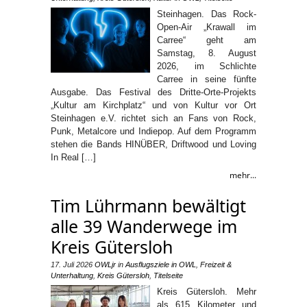
Steinhagen. Das Rock-
Open-Air „Krawall im
Carree“ geht am
Samstag, 8. August
2026, im Schlichte
Carree in seine fünfte
Ausgabe. Das Festival des Dritte-Orte-Projekts
„Kultur am Kirchplatz“ und von Kultur vor Ort
Steinhagen e.V. richtet sich an Fans von Rock,
Punk, Metalcore und Indiepop. Auf dem Programm
stehen die Bands HINÜBER, Driftwood und Loving
In Real […]
mehr...
Tim Lührmann bewältigt
alle 39 Wanderwege im
Kreis Gütersloh
17. Juli 2026
OWLjr
in
Ausflugsziele in OWL
,
Freizeit &
Unterhaltung
,
Kreis Gütersloh
,
Titelseite
Kreis Gütersloh. Mehr
als 615 Kilometer und