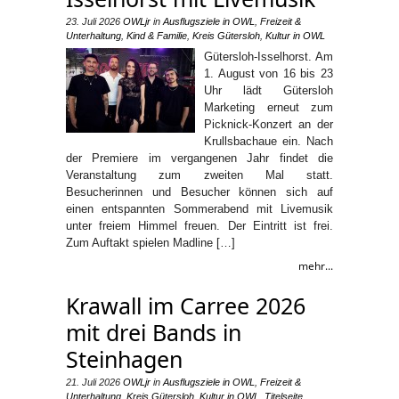
23. Juli 2026
OWLjr
in
Ausflugsziele in OWL
,
Freizeit &
Unterhaltung
,
Kind & Familie
,
Kreis Gütersloh
,
Kultur in OWL
Gütersloh-Isselhorst. Am
1. August von 16 bis 23
Uhr lädt Gütersloh
Marketing erneut zum
Picknick-Konzert an der
Krullsbachaue ein. Nach
der Premiere im vergangenen Jahr findet die
Veranstaltung zum zweiten Mal statt.
Besucherinnen und Besucher können sich auf
einen entspannten Sommerabend mit Livemusik
unter freiem Himmel freuen. Der Eintritt ist frei.
Zum Auftakt spielen Madline […]
mehr...
Krawall im Carree 2026
mit drei Bands in
Steinhagen
21. Juli 2026
OWLjr
in
Ausflugsziele in OWL
,
Freizeit &
Unterhaltung
,
Kreis Gütersloh
,
Kultur in OWL
,
Titelseite