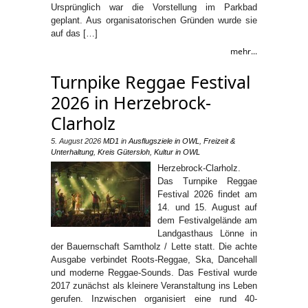
Ursprünglich war die Vorstellung im Parkbad
geplant. Aus organisatorischen Gründen wurde sie
auf das […]
mehr...
Turnpike Reggae Festival
2026 in Herzebrock-
Clarholz
5. August 2026
MD1
in
Ausflugsziele in OWL
,
Freizeit &
Unterhaltung
,
Kreis Gütersloh
,
Kultur in OWL
Herzebrock-Clarholz.
Das Turnpike Reggae
Festival 2026 findet am
14. und 15. August auf
dem Festivalgelände am
Landgasthaus Lönne in
der Bauernschaft Samtholz / Lette statt. Die achte
Ausgabe verbindet Roots-Reggae, Ska, Dancehall
und moderne Reggae-Sounds. Das Festival wurde
2017 zunächst als kleinere Veranstaltung ins Leben
gerufen. Inzwischen organisiert eine rund 40-