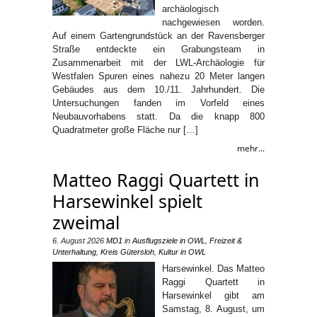
archäologisch
nachgewiesen worden.
Auf einem Gartengrundstück an der Ravensberger
Straße entdeckte ein Grabungsteam in
Zusammenarbeit mit der LWL-Archäologie für
Westfalen Spuren eines nahezu 20 Meter langen
Gebäudes aus dem 10./11. Jahrhundert. Die
Untersuchungen fanden im Vorfeld eines
Neubauvorhabens statt. Da die knapp 800
Quadratmeter große Fläche nur […]
mehr...
Matteo Raggi Quartett in
Harsewinkel spielt
zweimal
6. August 2026
MD1
in
Ausflugsziele in OWL
,
Freizeit &
Unterhaltung
,
Kreis Gütersloh
,
Kultur in OWL
Harsewinkel. Das Matteo
Raggi Quartett in
Harsewinkel gibt am
Samstag, 8. August, um