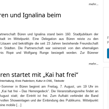
mehr...
ren und Ignalina beim
rtnerschaft Büren und Ignalina stand beim 160. Stadtjubiläum der
F
rstadt im Mittelpunkt. Eine Delegation aus Büren reiste zu den
P
 Litauen und bekräftigte die seit 23 Jahren bestehende Freundschaft
n Städten. Die Partnerschaft war seinerzeit von den ehemaligen
onis Ropė und Wolfgang Runge besiegelt worden. Zur Bürener
mehr...
n startet mit „Kai hat frei“
Unterhaltung
,
Kreis Paderborn
,
Kultur in OWL
,
Titelseite
r-Sommer in Büren beginnt am Freitag, 7. August, um 19 Uhr im
„Kai hat frei – Das Herrengedeck“. Die Veranstaltungsreihe findet an
August statt; der Eintritt ist frei. Zum Auftakt verbindet die Band
vollen Showeinlagen und der Einbindung des Publikums. Mittelpunkt
eine mobile […]