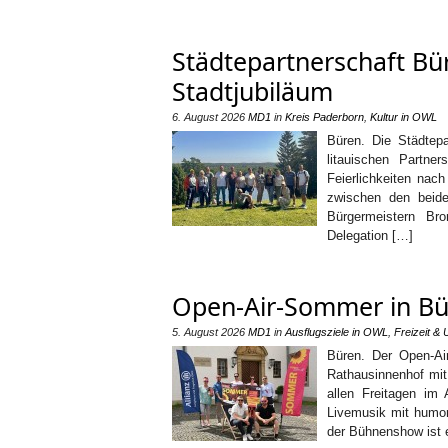
Städtepartnerschaft Bü
Stadtjubiläum
6. August 2026
MD1
in
Kreis Paderborn
,
Kultur in OWL
Büren. Die Städtepa
litauischen Partne
Feierlichkeiten nach
zwischen den beide
Bürgermeistern Br
Delegation […]
Open-Air-Sommer in Büre
5. August 2026
MD1
in
Ausflugsziele in OWL
,
Freizeit & 
Büren. Der Open-Ai
Rathausinnenhof mit 
allen Freitagen im 
Livemusik mit humor
der Bühnenshow ist 