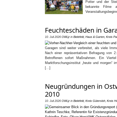
Potter und der Ste
bekannte Filme a
Veranstaltungsbeginn
Feuchteschäden in Gar
10. Juli 2026
OWLjr
in
Bielefeld
,
Haus & Garten
,
Kreis P
Garagen sind weiter verbreitet, als viele Imm
Nach einer repräsentativen Befragung von 2.
Betroffenen sofort Maßnahmen. Ein Viertel
Marktforschungsinstitut „heute und morgen“ i
[…]
Neugründungen in Ostw
2010
10. Juli 2026
OWLjr
in
Bielefeld
,
Kreis Gütersloh
,
Kreis H