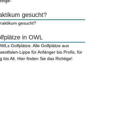
zeige-
aktikum gesucht?
lfplätze in OWL