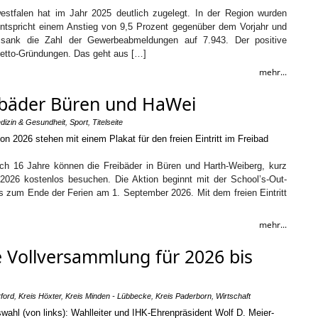
stfalen hat im Jahr 2025 deutlich zugelegt. In der Region wurden
tspricht einem Anstieg von 9,5 Prozent gegenüber dem Vorjahr und
 sank die Zahl der Gewerbeabmeldungen auf 7.943. Der positive
Netto-Gründungen. Das geht aus […]
mehr...
reibäder Büren und HaWei
dizin & Gesundheit
,
Sport
,
Titelseite
ich 16 Jahre können die Freibäder in Büren und Harth-Weiberg, kurz
26 kostenlos besuchen. Die Aktion beginnt mit der School’s-Out-
is zum Ende der Ferien am 1. September 2026. Mit dem freien Eintritt
mehr...
 Vollversammlung für 2026 bis
ford
,
Kreis Höxter
,
Kreis Minden - Lübbecke
,
Kreis Paderborn
,
Wirtschaft