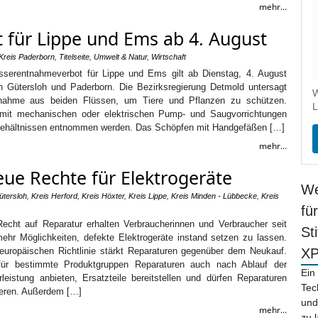
mehr...
für Lippe und Ems ab 4. August
Kreis Paderborn
,
Titelseite
,
Umwelt & Natur
,
Wirtschaft
rentnahmeverbot für Lippe und Ems gilt ab Dienstag, 4. August
n Gütersloh und Paderborn. Die Bezirksregierung Detmold untersagt
W
tnahme aus beiden Flüssen, um Tiere und Pflanzen zu schützen.
L
mit mechanischen oder elektrischen Pump- und Saugvorrichtungen
Behältnissen entnommen werden. Das Schöpfen mit Handgefäßen […]
mehr...
eue Rechte für Elektrogeräte
We
ütersloh
,
Kreis Herford
,
Kreis Höxter
,
Kreis Lippe
,
Kreis Minden - Lübbecke
,
Kreis
fü
Recht auf Reparatur erhalten Verbraucherinnen und Verbraucher seit
St
ehr Möglichkeiten, defekte Elektrogeräte instand setzen zu lassen.
uropäischen Richtlinie stärkt Reparaturen gegenüber dem Neukauf.
X
für bestimmte Produktgruppen Reparaturen auch nach Ablauf der
Ein
leistung anbieten, Ersatzteile bereitstellen und dürfen Reparaturen
Tec
weren. Außerdem […]
und
mehr...
zu 