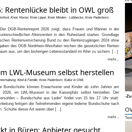
 Rentenlücke bleibt in OWL groß
erford
,
Kreis Höxter
,
Kreis Lippe
,
Kreis Minden - Lübbecke
,
Kreis Paderborn
,
. Der DGB-Rentenreport 2026 zeigt, dass Frauen und Männer in der
 unterschiedlichen Altersrenten in den Ruhestand starten. Grundlage
tschen Rentenversicherung Bund zu den Rentenzugängen 2024 ohne
gaben des DGB Nordrhein-Westfalen reichen die gesetzlichen Renten
kaum aus, um den bisherigen Lebensstandard im Alter zu sichern. […]
mehr...
m LWL-Museum selbst herstellen
nterhaltung
,
Kind & Familie
,
Kreis Paderborn
,
Kultur in OWL
he Bundschuhe können Erwachsene und Kinder ab zehn Jahren am
 2026, im LWL-Museum in der Kaiserpfalz selbst herstellen. Der
-
Zu
rsohlen – Bundschuhe aus Leder“ findet von 15 bis 17 Uhr statt.
Anleitung fertigen die Teilnehmenden eigene lederne Bundschuhe nach
OW
n. Schuhe dieser Art waren über […]
mehr...
Tes
t in Büren: Anbieter gesucht