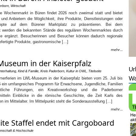
erborn
,
Wirtschaft
te Wochenmarkt in Büren findet 2026 noch zweimal statt und bietet
und Anbietern die Möglichkeit, ihre Produkte, Dienstleistungen oder
zepte auf dem Bürener Marktplatz zu präsentieren. Bei dem
at werden die bekannten Stände des regulären Wochenmarktes durch
e ergänzt. Besucherinnen und Besucher können dadurch regionale
efertigte Produkte, gastronomische […]
mehr...
useum in der Kaiserpfalz
Ur
nterhaltung
,
Kind & Familie
,
Kreis Paderborn
,
Kultur in OWL
,
Titelseite
Wa
erferien im LWL-Museum in der Kaiserpfalz bieten vom 25. Juli bis
 ein umfangreiches Programm für Erwachsene, Jugendliche, Familien
tliche Führungen, ein Kreativworkshop und die Paderborner
tteln Einblicke in die römische Geschichte, die Zeit Karls des
 im Mittelalter. Im Mittelpunkt steht die Sonderausstellung […]
mehr...
ite Staffel endet mit Cargoboard
enschaft & Hochschule