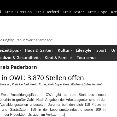
d
Kreis Gütersloh
Kreis Herford
Kreis Höxter
Kreis Lippe
Kre
Siedlungsspuren in Werther entdeckt
f dem Museumshof zeigen ihre Quilts
eizeittipps
Haus & Garten
Kultur
Lifestyle
Sport
Um
edizin & Gesundheit
Kind & Familie
Tourismus
reis Paderborn
 in OWL: 3.870 Stellen offen
ütersloh
,
Kreis Herford
,
Kreis Höxter
,
Kreis Lippe
,
Kreis Minden - Lübbecke
,
Kreis
e. Freie Ausbildungsplätze in OWL gibt es zum Start des neuen
iterhin in großer Zahl. Nach Angaben der Arbeitsagentur sind in der
usbildungsstellen unbesetzt. Darunter befinden sich 118 Plätze in
s und Gaststätten, 188 in der Lebensmittelindustrie sowie 109 in
in der Produktion als auch im Verkauf. […]