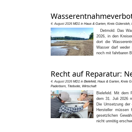
Wasserentnahmeverbot 
4. August 2026
MD1
in
Haus & Garten
,
Kreis Gütersloh
,
Detmold. Das Wasse
2026, in den Kreise
dort die Wasseren
Wasser darf weder 
noch mit fahrbaren 
Recht auf Reparatur: N
4. August 2026
MD1
in
Bielefeld
,
Haus & Garten
,
Kreis G
Paderborn
,
Titelseite
,
Wirtschaft
Bielefeld. Mit dem 
dem 31. Juli 2026 m
Die Umsetzung der e
Hersteller müssen 
gesetzlichen Gewähr
nicht unnötig ersch