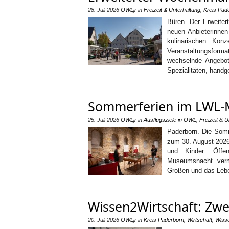
28. Juli 2026
OWLjr
in
Freizeit & Unterhaltung
,
Kreis Pad
Büren. Der Erweiter
neuen Anbieterinnen 
kulinarischen Kon
Veranstaltungsform
wechselnde Angebot
Spezialitäten, handg
Sommerferien im LWL-M
25. Juli 2026
OWLjr
in
Ausflugsziele in OWL
,
Freizeit & U
Paderborn. Die Somm
zum 30. August 2026
und Kinder. Öffen
Museumsnacht vermi
Großen und das Leben
Wissen2Wirtschaft: Zwe
20. Juli 2026
OWLjr
in
Kreis Paderborn
,
Wirtschaft
,
Wiss