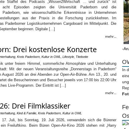
ite Staffel des Podcasts „Wissen2Wirtschaft … und zurück“ ist
n acht Episoden zeigten die Universität Paderborn und die
ng Paderborn, wie wissenschaftliche Erkenntnisse in Unternehmen
gestellungen aus der Praxis in die Forschung zurückkehren. Im
 das Paderborner Logistikunternehmen Cargoboard im Mittelpunkt. Die
m September beginnen. Digitale […]
mehr...
rn: Drei kostenlose Konzerte
-An
nterhaltung
,
Kreis Paderborn
,
Kultur in OWL
,
Lifestyle
,
Titelseite
OW
sik unter freiem Himmel, sommerliche Atmosphäre und Unterhaltung
stadt: Mit der neuen Veranstaltungsreihe „Donnerstags in Paderborn“
In 
m August 2026 an drei Abenden zur Open-Air-Bühne. Am 13., 20. und
ein
rtet die Besucherinnen und Besucher jeweils von 17:00 bis 22:00 Uhr
ung
hes Live-Programm. Der Eintritt ist […]
Rep
mehr...
Fot
6: Drei Filmklassiker
Fe
nterhaltung
,
Kind & Familie
,
Kreis Paderborn
,
Kultur in OWL
Os
 17. Juli, bis Sonntag, 19. Juli 2026, verwandeln sich die Bürener
ein Freiluftkino. Beim Büren Open-Air-Kino 2026 stehen mit „Harry