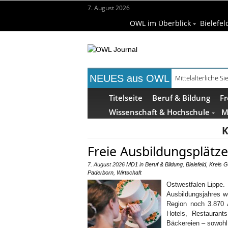
7. August 2026
OWL im Überblick
Bielefel
NEUES aus OWL
Mittelalterliche 
Mühlenquilter au
Titelseite
Beruf & Bildung
Fr
Wissenschaft & Hochschule
M
K
Freie Ausbildungsplätze
7. August 2026
MD1
in
Beruf & Bildung
,
Bielefeld
,
Kreis G
Paderborn
,
Wirtschaft
Ostwestfalen-Lipp
Ausbildungsjahres we
Region noch 3.870 A
Hotels, Restaurant
Bäckereien – sowohl 