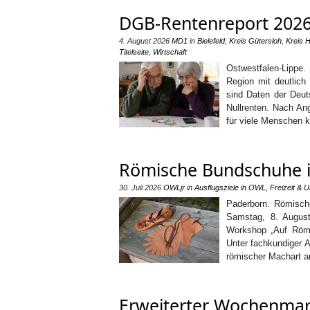
DGB-Rentenreport 2026:
4. August 2026
MD1
in
Bielefeld
,
Kreis Gütersloh
,
Kreis H
Titelseite
,
Wirtschaft
Ostwestfalen-Lippe
Region mit deutlich
sind Daten der Deu
Nullrenten. Nach An
für viele Menschen 
Römische Bundschuhe i
30. Juli 2026
OWLjr
in
Ausflugsziele in OWL
,
Freizeit & U
Paderborn. Römisc
Samstag, 8. August
Workshop „Auf Röme
Unter fachkundiger 
römischer Machart a
Erweiterter Wochenmark