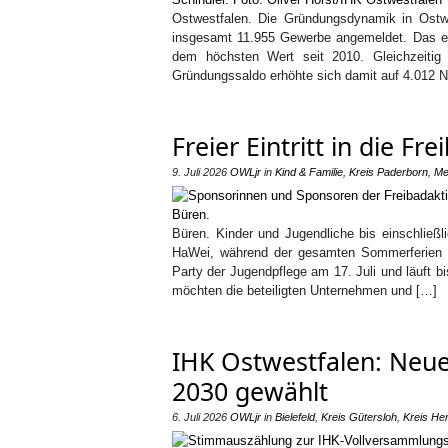
Ostwestfalen. Die Gründungsdynamik in Ostwe
insgesamt 11.955 Gewerbe angemeldet. Das en
dem höchsten Wert seit 2010. Gleichzeitig
Gründungssaldo erhöhte sich damit auf 4.012 
Freier Eintritt in die F
9. Juli 2026
OWLjr
in
Kind & Familie
,
Kreis Paderborn
,
Me
Büren. Kinder und Jugendliche bis einschließl
HaWei, während der gesamten Sommerferien 20
Party der Jugendpflege am 17. Juli und läuft b
möchten die beteiligten Unternehmen und […]
IHK Ostwestfalen: Neue
2030 gewählt
6. Juli 2026
OWLjr
in
Bielefeld
,
Kreis Gütersloh
,
Kreis Her