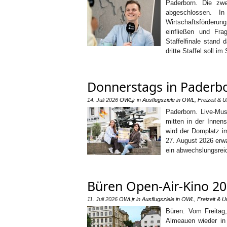
Paderborn. Die zwe
abgeschlossen. I
Wirtschaftsförderu
einfließen und Fra
Staffelfinale stand
dritte Staffel soll i
Donnerstags in Paderbo
14. Juli 2026
OWLjr
in
Ausflugsziele in OWL
,
Freizeit & U
Paderborn. Live-Mu
mitten in der Innen
wird der Domplatz i
27. August 2026 erwa
ein abwechslungsreic
Büren Open-Air-Kino 202
11. Juli 2026
OWLjr
in
Ausflugsziele in OWL
,
Freizeit & U
Büren. Vom Freitag,
Almeauen wieder in 