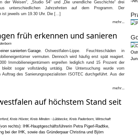
-An
in der Weisen“, „Studio 54“ und „Die unendliche Geschichte“ drei
us unterschiedlichen Jahrzehnten auf dem Programm. Der
 ist jeweils um 19.30 Uhr. Die […]
Pr
mehr...
agen früh erkennen und sanieren
Go
aderborn
Ostwestfalen-Lippe. Feuchteschäden in
obilieneigentümer vermuten. Dennoch wird häufig erst spät reagiert.
000 Immobilieneigentümern ergreifen lediglich rund 15 Prozent der
 bleibt sogar vollständig untätig. Die Untersuchung wurde vom
m Auftrag des Sanierungsspezialisten ISOTEC durchgeführt. Aus der
mehr...
estfalen auf höchstem Stand seit
erford
,
Kreis Höxter
,
Kreis Minden - Lübbecke
,
Kreis Paderborn
,
Wirtschaft