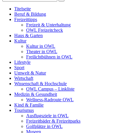
Titelseite
Beruf & Bildung
Freizeittipps
Freizeit & Unterhaltung
OWL Freizeitcheck
Haus & Garten
Kultur
Kultur in OWL
Theater in OWL
Freilichtbühnen in OWL
Lifestyle
Sport
Umwelt & Natur
Wirtschaft
Wissenschaft & Hochschule
OWL Campus – Linkliste
Medizin & Gesundheit
Wellness-Radroute OWL
Kind & Familie
Tourismus
Ausflugsziele in OWL
Freizeitbäder & Freizeitparks
Golfplätze in OWL
Museen