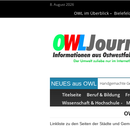
8. August 2026
OWL im Überblick
Bielefel
NEUES aus OWL
Handgemachte Ge
Bielefelder Freib
Titelseite
Beruf & Bildung
Fr
Wissenschaft & Hochschule
M
OW
Linkliste zu den Seiten der Städte und Ge