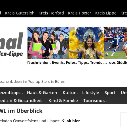
d
Kreis Gütersloh
Kreis Herford
Kreis Höxter
Kreis Lippe
Kre
schenkideen im Pop-up-Store in Büren
äder: 350.000 Gäste schon Anfang August
eizeittipps
Haus & Garten
Kultur
Lifestyle
Sport
Um
edizin & Gesundheit
Kind & Familie
Tourismus
L im Überblick
meinden Ostwestfalens und Lippes:
Klick hier