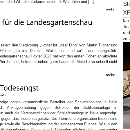
s von der LWL-Literaturkommission für Westfalen und […]
St
mehr...
X
 für die Landesgartenschau
Ein
Tec
und
zu 
eiern den Siegersong „Höxter ist unser Ding“ von Martin Tilgner und
öxter. „Ich bin, Du bist, Höxter, das sind wir“ – der frischgekürte
 Landesgartenschau Höxter 2023 hat von den ersten Tönen an absolute
er ihn hört, bekommt neben guter Laune die Melodie so schnell nicht
mehr...
 Todesangst
Natur
zeige gegen verantwortliche Betreiber der Schliefenanlage in Halle
Nach Anklageerhebung gegen Betreiber der Schliefenanlage in
 auch die Verantwortlichen der Schliefenanlage in Halle angezeigt.
gegen das Tierschutzgesetz. Die Tierrrechtsorganisation fordert eine
ge sowie die Beschlagnahmung der eingesperrten Füchse. Wie in den
hliefenanlagen in Deutschland [1] werden Füchse dort immer wieder