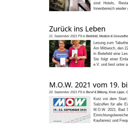
sind Hotels, Rest
Innenbereich wieder
Zurück ins Leben
21. September 2021
FS
in
Bielefeld
,
Medizin & Gesundhei
Lesung zum Tabuthema
Am Mittwoch, den 22.
in Bielefeld eine Le
Sie folgt einer Ein
e.V. und liest unter
M.O.W. 2021 vom 19. bi
20. September 2021
FS
in
Beruf & Bildung
,
Kreis Lippe
,
O
Kurz vor dem Start
Salzuflen für alle 
M.O.W. 2021. Bad Sa
Einrichtungsbereiche
Kaufanreiz und Freq