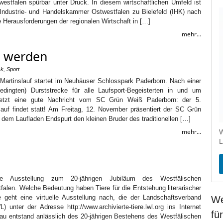
estfalen spürbar unter Druck. In diesem wirtschaftlichen Umfeld ist
 Industrie‑ und Handelskammer Ostwestfalen zu Bielefeld (IHK) nach
ie Herausforderungen der regionalen Wirtschaft in […]
mehr...
n werden
ck
,
Sport
 Martinslauf startet im Neuhäuser Schlosspark Paderborn. Nach einer
bedingten) Durststrecke für alle Laufsport-Begeisterten in und um
etzt eine gute Nachricht vom SC Grün Weiß Paderborn: der 5.
lauf findet statt! Am Freitag, 12. November präsentiert der SC Grün
em Laufladen Endspurt den kleinen Bruder des traditionellen […]
mehr...
W
L
le Ausstellung zum 20-jährigen Jubiläum des Westfälischen
tfalen. Welche Bedeutung haben Tiere für die Entstehung literarischer
 geht eine virtuelle Ausstellung nach, die der Landschaftsverband
We
) unter der Adresse http://www.archivierte-tiere.lwl.org ins Internet
fü
hau entstand anlässlich des 20-jährigen Bestehens des Westfälischen