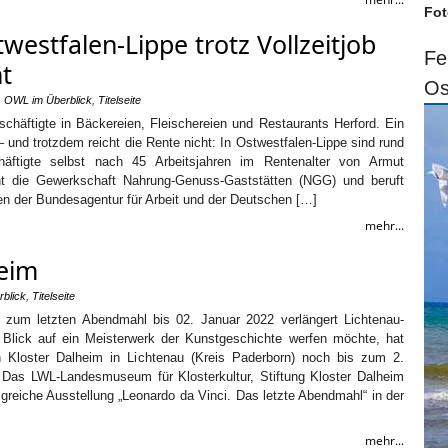
Fot
estfalen-Lippe trotz Vollzeitjob
Fe
t
Os
,
OWL im Überblick
,
Titelseite
chäftigte in Bäckereien, Fleischereien und Restaurants Herford. Ein
– und trotzdem reicht die Rente nicht: In Ostwestfalen-Lippe sind rund
chäftigte selbst nach 45 Arbeitsjahren im Rentenalter von Armut
nt die Gewerkschaft Nahrung-Genuss-Gaststätten (NGG) und beruft
len der Bundesagentur für Arbeit und der Deutschen […]
mehr...
heim
blick
,
Titelseite
g zum letzten Abendmahl bis 02. Januar 2022 verlängert Lichtenau-
Blick auf ein Meisterwerk der Kunstgeschichte werfen möchte, hat
 Kloster Dalheim in Lichtenau (Kreis Paderborn) noch bis zum 2.
 Das LWL-Landesmuseum für Klosterkultur, Stiftung Kloster Dalheim
olgreiche Ausstellung „Leonardo da Vinci. Das letzte Abendmahl“ in der
mehr...