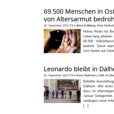
69.500 Menschen in Ostw
von Altersarmut bedroh
20. September 2021
FS
in
Beruf & Bildung
,
Kreis Herford
Hohes Risiko für Bes
Leben lang arbeiten 
69.500 Vollzeitbes
bedroht. Davor war
sich hierbei auf Zah
Leonardo bleibt in Dal
20. September 2021
FS
in
Kreis Paderborn
,
OWL im Über
Beliebte Ausstellun
Dalheim. Wer einen 
dazu im ehemaligen
Januar Gelegenheit.
verlängert seine erf
[…]