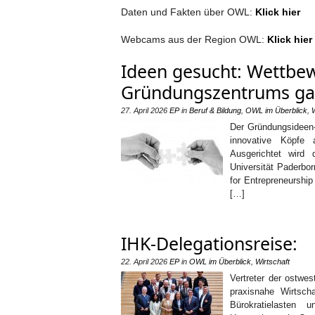
Daten und Fakten über OWL:
Klick hier
Webcams aus der Region OWL:
Klick hier
Ideen gesucht: Wettbewe
Gründungszentrums gar
27. April 2026
EP
in
Beruf & Bildung
,
OWL im Überblick
,
W
Der Gründungsideen-W
innovative Köpfe 
Ausgerichtet wird
Universität Paderbo
for Entrepreneursh
[…]
IHK-Delegationsreise:
22. April 2026
EP
in
OWL im Überblick
,
Wirtschaft
Vertreter der ostwes
praxisnahe Wirtscha
Bürokratielasten 