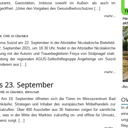
aurants, Gaststätten, Imbisse sowohl im Außen- als auch im
 geöffnet. „Unter den Vorgaben des Gesundheitsschutzes […]
mehr...
t
,
OWL im Überblick
 Suizid am 22. September in der Altstädter Nicolaikirche Bielefeld.
 September 2021, um 18.30 Uhr, findet in der Altstädter Nicolaikirche
sung mit der Autorin und Trauerbegleiterin Freya von Stülpnagel statt.
ladung der regionalen AGUS-Selbsthilfegruppe Angehörige um Suizid
 anderem aus […]
mehr...
s 23. September
-An
WL im Überblick
,
Wirtschaft
: Am 19. September öffneten sich die Türen im Messezentrum Bad
OW
Einkäufer, Strategen und Inhaber des europäischen Möbelhandels zur
In 
lzuflen. Über 400 Aussteller aus 30 Nationen zeigen für sämtliche
ein
, was in der Mitte des Marktes zukünftig on- und offline für Umsatz,
ung
uenz sorgt. […]
Rep
mehr...