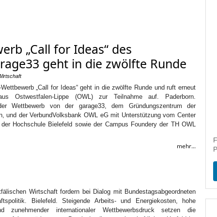
rb „Call for Ideas“ des
age33 geht in die zwölfte Runde
irtschaft
ettbewerb „Call for Ideas“ geht in die zwölfte Runde und ruft erneut
aus Ostwestfalen-Lippe (OWL) zur Teilnahme auf. Paderborn.
 der Wettbewerb von der garage33, dem Gründungszentrum der
rn, und der VerbundVolksbank OWL eG mit Unterstützung vom Center
ip der Hochschule Bielefeld sowie der Campus Foundery der TH OWL
F
mehr...
P
tfälischen Wirtschaft fordern bei Dialog mit Bundestagsabgeordneten
ftspolitik. Bielefeld. Steigende Arbeits‑ und Energiekosten, hohe
und zunehmender internationaler Wettbewerbsdruck setzen die