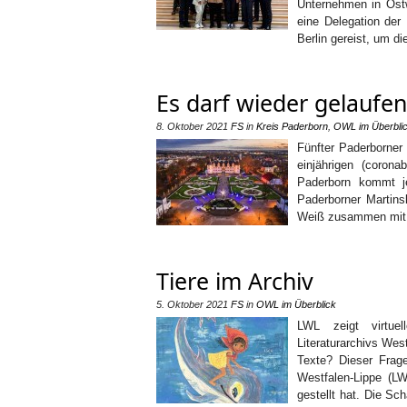
Unternehmen in Ostw
eine Delegation der
Berlin gereist, um d
Es darf wieder gelaufe
8. Oktober 2021
FS
in
Kreis Paderborn
,
OWL im Überbli
Fünfter Paderborner
einjährigen (corona
Paderborn kommt j
Paderborner Martins
Weiß zusammen mit d
Tiere im Archiv
5. Oktober 2021
FS
in
OWL im Überblick
LWL zeigt virtuel
Literaturarchivs Wes
Texte? Dieser Frage
Westfalen-Lippe (LWL
gestellt hat. Die Sc