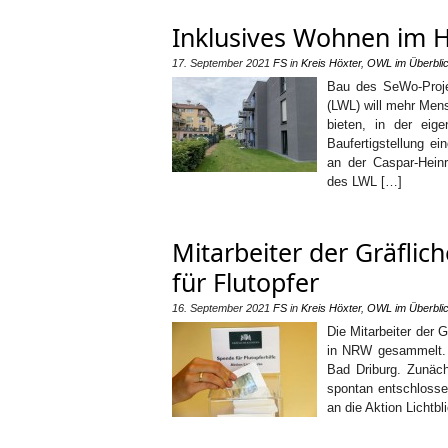
Inklusives Wohnen im 
17. September 2021
FS
in
Kreis Höxter
,
OWL im Überbli
Bau des SeWo-Projek
(LWL) will mehr Mens
bieten, in der eig
Baufertigstellung e
an der Caspar-Hein
des LWL […]
Mitarbeiter der Gräflic
für Flutopfer
16. September 2021
FS
in
Kreis Höxter
,
OWL im Überbli
Die Mitarbeiter der 
in NRW gesammelt. 
Bad Driburg. Zunäch
spontan entschlosse
an die Aktion Lichtbl