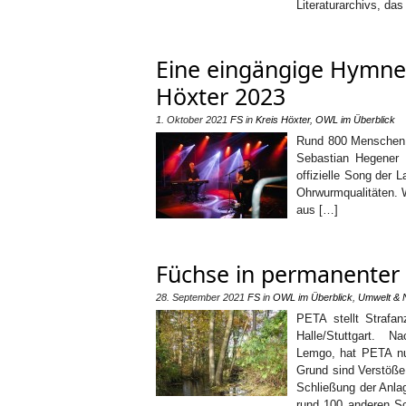
Literaturarchivs, da
Eine eingängige Hymne
Höxter 2023
1. Oktober 2021
FS
in
Kreis Höxter
,
OWL im Überblick
Rund 800 Menschen f
Sebastian Hegener H
offizielle Song der
Ohrwurmqualitäten. W
aus […]
Füchse in permanenter
28. September 2021
FS
in
OWL im Überblick
,
Umwelt & 
PETA stellt Strafan
Halle/Stuttgart. 
Lemgo, hat PETA nun
Grund sind Verstöße 
Schließung der Anla
rund 100 anderen Sc