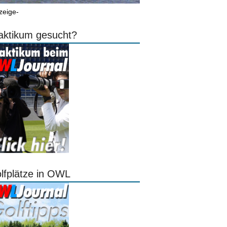
zeige-
aktikum gesucht?
lfplätze in OWL