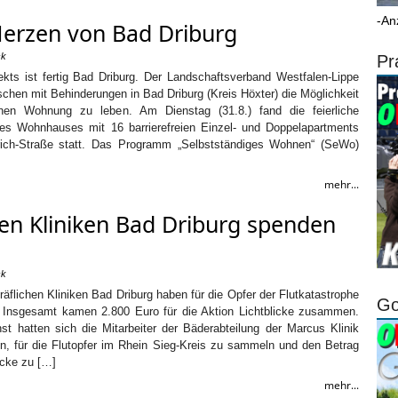
-An
Herzen von Bad Driburg
ck
Pr
ts ist fertig Bad Driburg. Der Landschaftsverband Westfalen-Lippe
chen mit Behinderungen in Bad Driburg (Kreis Höxter) die Möglichkeit
enen Wohnung zu leben. Am Dienstag (31.8.) fand die feierliche
ines Wohnhauses mit 16 barrierefreien Einzel- und Doppelapartments
rich-Straße statt. Das Programm „Selbstständiges Wohnen“ (SeWo)
mehr...
hen Kliniken Bad Driburg spenden
ck
Gräflichen Kliniken Bad Driburg haben für die Opfer der Flutkatastrophe
Go
Insgesamt kamen 2.800 Euro für die Aktion Lichtblicke zusammen.
st hatten sich die Mitarbeiter der Bäderabteilung der Marcus Klinik
n, für die Flutopfer im Rhein Sieg-Kreis zu sammeln und den Betrag
icke zu […]
mehr...