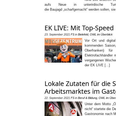
aufs Neue in unterirdische Tun
die Baujagd „scharfgemacht“ werden sollen, sie
EK LIVE: Mit Top-Speed
23. September 2021
FS
in
Bielefeld
,
OWL im Überblick
Vor Ort und digita
kommenden Saison,
Oberfranken) für 
Elektrofachhändler 
vergangenen Wochen 
der EK LIVE […]
Lokale Zutaten für die 
Arbeitsmarktes im Gas
22. September 2021
FS
in
Beruf & Bildung
,
OWL im Überb
Unter dem Motto „Öf
nicht“ startete die 
Gastronomie nach M