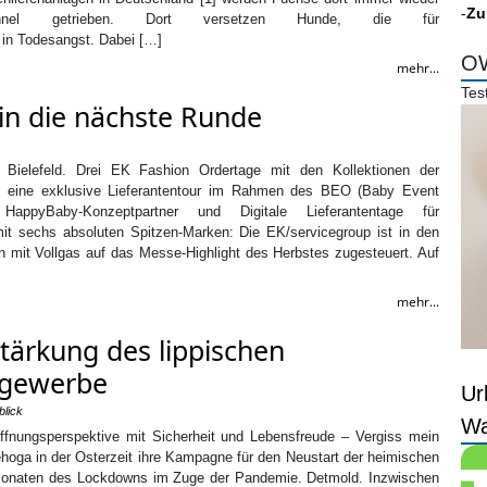
-
Zu
nel getrieben. Dort versetzen Hunde, die für
 in Todesangst. Dabei […]
OW
mehr...
Tes
 in die nächste Runde
l Bielefeld. Drei EK Fashion Ordertage mit den Kollektionen der
 eine exklusive Lieferantentour im Rahmen des BEO (Baby Event
HappyBaby-Konzeptpartner und Digitale Lieferantentage für
mit sechs absoluten Spitzen-Marken: Die EK/servicegroup ist in den
mit Vollgas auf das Messe-Highlight des Herbstes zugesteuert. Auf
mehr...
Stärkung des lippischen
tgewerbe
Ur
lick
Wa
fnungsperspektive mit Sicherheit und Lebensfreude – Vergiss mein
Dehoga in der Osterzeit ihre Kampagne für den Neustart der heimischen
onaten des Lockdowns im Zuge der Pandemie. Detmold. Inzwischen