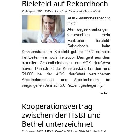
Bielefeld auf Rekordhoch
2. August 2023
JSW
in
Bielefeld
,
Medizin & Gesundheit
AOK-Gesundheitsbericht
2022:
Atemwegserkrankungen
verursachten mehr
Fehlzeiten Bielefeld.
Rekordhoch beim
Krankenstand: In Bielefeld gab es 2022 so viele
Fehlzeiten wie noch nie zuvor. Das geht aus dem
aktuellen Gesundheitsbericht der AOK NordWest
hervor. Danach ist der Krankenstand bei den rund
54.000 bei der AOK NordWest versicherten
Arbeitnehmerinnen und Arbeitnehmern im
vergangenen Jahr auf 6,6 Prozent gestiegen, […]
mehr...
Kooperationsvertrag
zwischen der HSBI und
Bethel unterzeichnet
2. August 2023
JSW
in
Beruf & Bildung
,
Bielefeld
,
Medizin &