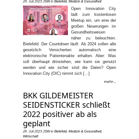
29. Juli 2023
JSW
in
Bielefeld
,
Medizin & Gesundheit
Open Innovation City
lädt zum kostenlosen
Meetup ein, um eine der
großen Neuerungen im
Gesundheitswesen
näher zu beleuchten.
Bielefeld. Der Countdown läuft: Ab 2024 sollen alle
gesetzlich Versicherten automatisch eine
elektronische Patientenakte erhalten. Aber: Was
soll überhaupt drinstehen, wie kann sie genutzt
werden und wie sicher sind die Daten? Open
Innovation City (OIC) nimmt sich […]
mehr...
BKK GILDEMEISTER
SEIDENSTICKER schließt
2022 positiver ab als
geplant
28. Juli 2023
JSW
in
Bielefeld
,
Medizin & Gesundheit
,
Wirtschaft