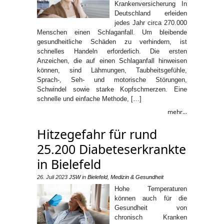
Krankenversicherung In
Deutschland erleiden
jedes Jahr circa 270.000
Menschen einen Schlaganfall. Um bleibende
gesundheitliche Schäden zu verhindern, ist
schnelles Handeln erforderlich. Die ersten
Anzeichen, die auf einen Schlaganfall hinweisen
können, sind Lähmungen, Taubheitsgefühle,
Sprach-, Seh- und motorische Störungen,
Schwindel sowie starke Kopfschmerzen. Eine
schnelle und einfache Methode, […]
mehr...
Hitzegefahr für rund
25.200 Diabeteserkrankte
in Bielefeld
26. Juli 2023
JSW
in
Bielefeld
,
Medizin & Gesundheit
Hohe Temperaturen
können auch für die
Gesundheit von
chronisch Kranken