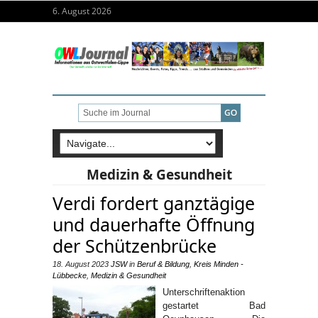
6. August 2026
Medizin & Gesundheit
Verdi fordert ganztägige
und dauerhafte Öffnung
der Schützenbrücke
18. August 2023
JSW
in
Beruf & Bildung
,
Kreis Minden -
Lübbecke
,
Medizin & Gesundheit
Unterschriftenaktion
gestartet Bad