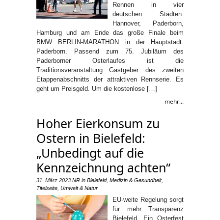
Rennen in vier
deutschen Städten:
Hannover, Paderborn,
Hamburg und am Ende das große Finale beim
BMW BERLIN-MARATHON in der Hauptstadt.
Paderborn. Passend zum 75. Jubiläum des
Paderborner Osterlaufes ist die
Traditionsveranstaltung Gastgeber des zweiten
Etappenabschnitts der attraktiven Rennserie. Es
geht um Preisgeld. Um die kostenlose […]
mehr...
Hoher Eierkonsum zu
Ostern in Bielefeld:
„Unbedingt auf die
Kennzeichnung achten“
31. März 2023
NR
in
Bielefeld
,
Medizin & Gesundheit
,
Titelseite
,
Umwelt & Natur
EU-weite Regelung sorgt
für mehr Transparenz
Bielefeld. Ein Osterfest