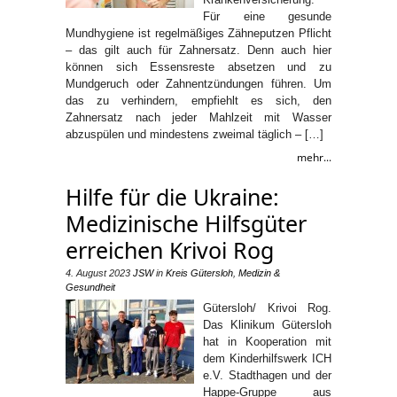
Für eine gesunde
Mundhygiene ist regelmäßiges Zähneputzen Pflicht
– das gilt auch für Zahnersatz. Denn auch hier
können sich Essensreste absetzen und zu
Mundgeruch oder Zahnentzündungen führen. Um
das zu verhindern, empfiehlt es sich, den
Zahnersatz nach jeder Mahlzeit mit Wasser
abzuspülen und mindestens zweimal täglich – […]
mehr...
Hilfe für die Ukraine:
Medizinische Hilfsgüter
erreichen Krivoi Rog
4. August 2023
JSW
in
Kreis Gütersloh
,
Medizin &
Gesundheit
Gütersloh/ Krivoi Rog.
Das Klinikum Gütersloh
hat in Kooperation mit
dem Kinderhilfswerk ICH
e.V. Stadthagen und der
Happe-Gruppe aus