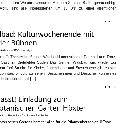
hte, ist im Weserrenaissance-Museum Schloss Brake genau richtig.
ril, sind alle Interessierten um 15 Uhr zu einer öffentlichen
h […]
mehr...
dbad: Kulturwochenende mit
lder Bühnen
,
Kultur in OWL
,
Lifestyle
k trifft Theater im Senner Waldbad Landestheater Detmold und Trotz-
 Gast im Bielefelder Süden Das Senner Waldbad wird wieder zur
amt fünf Stücke für Kinder, Jugendliche und Erwachsene gibt es von
is Sonntag, 6. Juli, zu sehen. Besucherinnen und Besucher können es
 Picknickkorb auf […]
mehr...
asst! Einladung zum
otanischen Garten Höxter
rten
,
Kreis Höxter
,
Umwelt & Natur