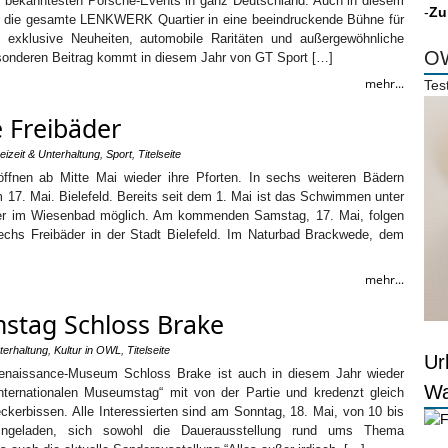
er bekanntesten Porsche-Events in ganz Deutschland. Auch in diesem
-
Zu
h die gesamte LENKWERK Quartier in eine beeindruckende Bühne für
r, exklusive Neuheiten, automobile Raritäten und außergewöhnliche
OW
esonderen Beitrag kommt in diesem Jahr von GT Sport […]
mehr...
Tes
e Freibäder
eizeit & Unterhaltung
,
Sport
,
Titelseite
 öffnen ab Mitte Mai wieder ihre Pforten. In sechs weiteren Bädern
m 17. Mai. Bielefeld. Bereits seit dem 1. Mai ist das Schwimmen unter
er im Wiesenbad möglich. Am kommenden Samstag, 17. Mai, folgen
sechs Freibäder in der Stadt Bielefeld. Im Naturbad Brackwede, dem
mehr...
stag Schloss Brake
terhaltung
,
Kultur in OWL
,
Titelseite
Ur
naissance-Museum Schloss Brake ist auch in diesem Jahr wieder
Wa
ternationalen Museumstag“ mit von der Partie und kredenzt gleich
eckerbissen. Alle Interessierten sind am Sonntag, 18. Mai, von 10 bis
ingeladen, sich sowohl die Dauerausstellung rund ums Thema