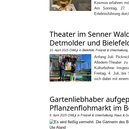
Kosmos erfahren möc
Am Sonntag, 27. Ap
Erlebnisführung durc
Theater im Senner Wal
Detmolder und Bielefe
10. April 2025
OWLjr
in
Bielefeld
,
Freizeit & Unterhaltung
Anfang Juli: Picknic
Alledem-Theater zu
Kulturbühne: Insges
Freitag, 4. Juli, b
sich dabei mit einem
Gartenliebhaber aufgep
Pflanzenflohmarkt im B
8. April 2025
OWLjr
in
Freizeit & Unterhaltung
,
Haus & Ga