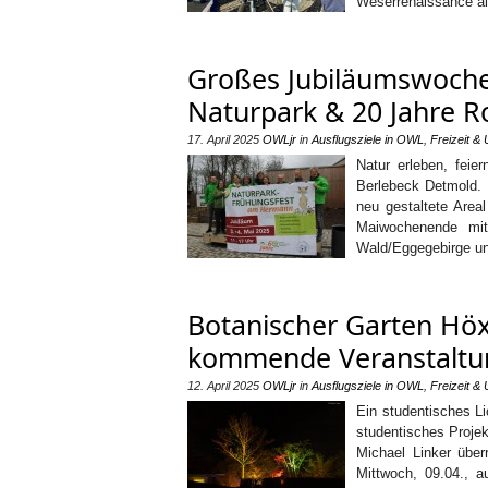
Weserrenaissance als
Großes Jubiläumswoch
Naturpark & 20 Jahre R
17. April 2025
OWLjr
in
Ausflugsziele in OWL
,
Freizeit &
Natur erleben, fei
Berlebeck Detmold. 
neu gestaltete Are
Maiwochenende mit
Wald/Eggegebirge un
Botanischer Garten Höxt
kommende Veranstaltu
12. April 2025
OWLjr
in
Ausflugsziele in OWL
,
Freizeit &
Ein studentisches L
studentisches Proje
Michael Linker übe
Mittwoch, 09.04., a