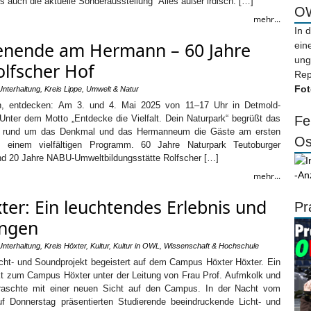
 auch die aktuelle Sonderausstellung “Alles außer irdisch. […]
OW
mehr...
In 
enende am Hermann – 60 Jahre
ein
ung
olfscher Hof
Rep
Fot
 Unterhaltung
,
Kreis Lippe
,
Umwelt & Natur
ern, entdecken: Am 3. und 4. Mai 2025 von 11–17 Uhr in Detmold-
Unter dem Motto „Entdecke die Vielfalt. Dein Naturpark“ begrüßt das
Fe
al rund um das Denkmal und das Hermanneum die Gäste am ersten
Os
 einem vielfältigen Programm. 60 Jahre Naturpark Teutoburger
d 20 Jahre NABU-Umweltbildungsstätte Rolfscher […]
-An
mehr...
er: Ein leuchtendes Erlebnis und
Pr
ngen
 Unterhaltung
,
Kreis Höxter
,
Kultur
,
Kultur in OWL
,
Wissenschaft & Hochschule
icht- und Soundprojekt begeistert auf dem Campus Höxter Höxter. Ein
kt zum Campus Höxter unter der Leitung von Frau Prof. Aufmkolk und
rraschte mit einer neuen Sicht auf den Campus. In der Nacht vom
uf Donnerstag präsentierten Studierende beeindruckende Licht- und