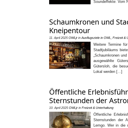
Soundeffekte: Vom N
Schaumkronen und Stadt
Kneipentour
11. April 2025
OWLjr
in
Ausflugsziele in OWL
,
Freizeit & 
Weitere Termine für
Stadtjubiläums biete
„Schaumkronen und S
ausgewählte Güter
Gütersloh, die besu
Lokal werden […]
Öffentliche Erlebnisführ
Sternstunden der Astr
10. April 2025
OWLjr
in
Freizeit & Unterhaltung
Öffentliche Erlebni
Sternstunden der 
Lemgo. Wer in die 