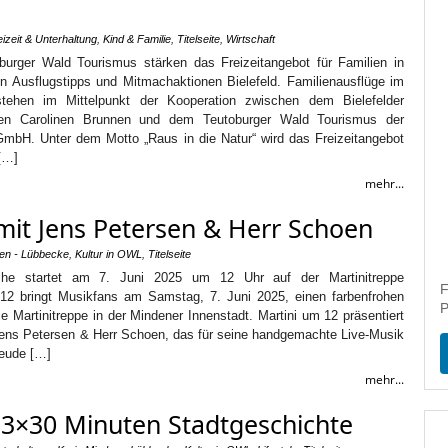
eizeit & Unterhaltung
,
Kind & Familie
,
Titelseite
,
Wirtschaft
burger Wald Tourismus stärken das Freizeitangebot für Familien in
 Ausflugstipps und Mitmachaktionen Bielefeld. Familienausflüge im
tehen im Mittelpunkt der Kooperation zwischen dem Bielefelder
hmen Carolinen Brunnen und dem Teutoburger Wald Tourismus der
mbH. Unter dem Motto „Raus in die Natur“ wird das Freizeitangebot
 […]
mehr...
 mit Jens Petersen & Herr Schoen
den - Lübbecke
,
Kultur in OWL
,
Titelseite
eihe startet am 7. Juni 2025 um 12 Uhr auf der Martinitreppe
F
12 bringt Musikfans am Samstag, 7. Juni 2025, einen farbenfrohen
P
die Martinitreppe in der Mindener Innenstadt. Martini um 12 präsentiert
ens Petersen & Herr Schoen, das für seine handgemachte Live-Musik
reude […]
mehr...
3×30 Minuten Stadtgeschichte