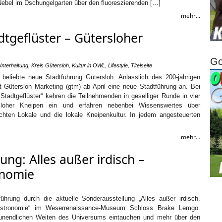
ebel im Dschungelgarten über den fluoreszierenden […]
mehr...
geflüster – Gütersloher
Go
Unterhaltung
,
Kreis Gütersloh
,
Kultur in OWL
,
Lifestyle
,
Titelseite
 beliebte neue Stadtführung Gütersloh. Anlässlich des 200-jährigen
t Gütersloh Marketing (gtm) ab April eine neue Stadtführung an. Bei
tadtgeflüster“ kehren die Teilnehmenden in geselliger Runde in vier
sloher Kneipen ein und erfahren nebenbei Wissenswertes über
chten Lokale und die lokale Kneipenkultur. In jedem angesteuerten
mehr...
ung: Alles außer irdisch –
onomie
sführung durch die aktuelle Sonderausstellung „Alles außer irdisch.
Astronomie“ im Weserrenaissance-Museum Schloss Brake Lemgo.
unendlichen Weiten des Universums eintauchen und mehr über den