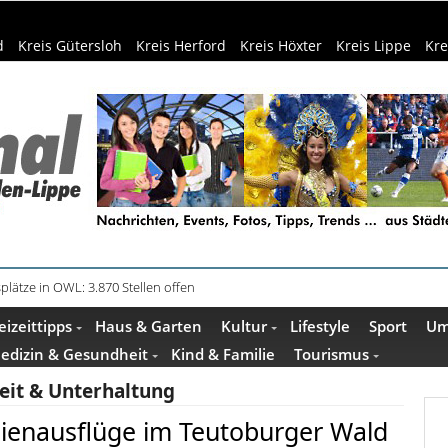
d
Kreis Gütersloh
Kreis Herford
Kreis Höxter
Kreis Lippe
Kre
in Küche und Bad schont Ressourcen
eizeittipps
Haus & Garten
Kultur
Lifestyle
Sport
Um
edizin & Gesundheit
Kind & Familie
Tourismus
zeit & Unterhaltung
ilienausflüge im Teutoburger Wald