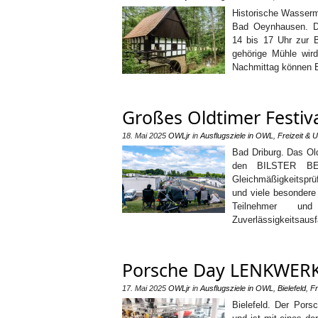
Historische Wasserm
Bad Oeynhausen. D
14 bis 17 Uhr zur 
gehörige Mühle wir
Nachmittag können B
Großes Oldtimer Festi
18. Mai 2025
OWLjr
in
Ausflugsziele in OWL
,
Freizeit & 
Bad Driburg. Das O
den BILSTER BERG
Gleichmäßigkeitsprü
und viele besondere 
Teilnehmer und 
Zuverlässigkeitsausf
Porsche Day LENKWERK
17. Mai 2025
OWLjr
in
Ausflugsziele in OWL
,
Bielefeld
,
Fr
Bielefeld. Der Por