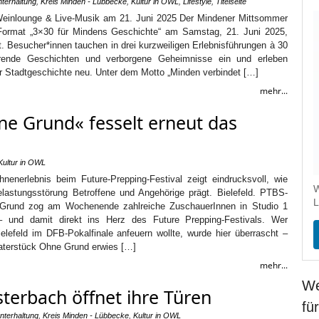
nterhaltung
,
Kreis Minden - Lübbecke
,
Kultur in OWL
,
Lifestyle
,
Titelseite
Weinlounge & Live-Musik am 21. Juni 2025 Der Mindener Mittsommer
 Format „3×30 für Mindens Geschichte“ am Samstag, 21. Juni 2025,
dt. Besucher*innen tauchen in drei kurzweiligen Erlebnisführungen à 30
erende Geschichten und verborgene Geheimnisse ein und erleben
Stadtgeschichte neu. Unter dem Motto „Minden verbindet […]
mehr...
e Grund« fesselt erneut das
Kultur in OWL
nen­erlebnis beim Future-Prepping-Festival zeigt eindrucksvoll, wie
W
lastungs­störung Betroffene und Angehörige prägt. Bielefeld. PTBS-
L
Grund zog am Wochenende zahlreiche ZuschauerInnen in Studio 1
– und damit direkt ins Herz des Future Prepping-Festivals. Wer
ielefeld im DFB-Pokalfinale anfeuern wollte, wurde hier überrascht –
terstück Ohne Grund erwies […]
mehr...
We
erbach öffnet ihre Türen
fü
Unterhaltung
,
Kreis Minden - Lübbecke
,
Kultur in OWL