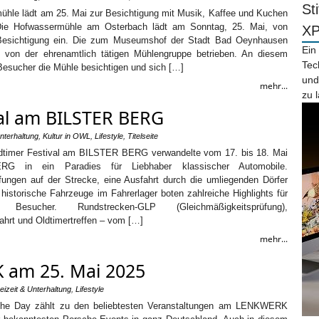
St
ühle lädt am 25. Mai zur Besichtigung mit Musik, Kaffee und Kuchen
ie Hofwassermühle am Osterbach lädt am Sonntag, 25. Mai, von
X
Besichtigung ein. Die zum Museumshof der Stadt Bad Oeynhausen
Ein
d von der ehrenamtlich tätigen Mühlengruppe betrieben. An diesem
Tec
esucher die Mühle besichtigen und sich […]
und
mehr...
zu 
val am BILSTER BERG
Unterhaltung
,
Kultur in OWL
,
Lifestyle
,
Titelseite
ldtimer Festival am BILSTER BERG verwandelte vom 17. bis 18. Mai
 in ein Paradies für Liebhaber klassischer Automobile.
fungen auf der Strecke, eine Ausfahrt durch die umliegenden Dörfer
historische Fahrzeuge im Fahrerlager boten zahlreiche Highlights für
Besucher. Rundstrecken-GLP (Gleichmäßigkeitsprüfung),
ahrt und Oldtimertreffen – vom […]
mehr...
 am 25. Mai 2025
eizeit & Unterhaltung
,
Lifestyle
sche Day zählt zu den beliebtesten Veranstaltungen am LENKWERK