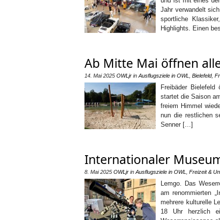
und ist mit eines d
Jahr verwandelt sic
sportliche Klassike
Highlights. Einen b
Ab Mitte Mai öffnen all
14. Mai 2025
OWLjr
in
Ausflugsziele in OWL
,
Bielefeld
,
Fr
Freibäder Bielefeld
startet die Saison a
freiem Himmel wied
nun die restlichen 
Senner […]
Internationaler Museum
8. Mai 2025
OWLjr
in
Ausflugsziele in OWL
,
Freizeit & Un
Lemgo. Das Weserre
am renommierten „In
mehrere kulturelle L
18 Uhr herzlich e