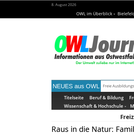
8. August 2026
OWL im Überblick
Bielefel
NEUES aus OWL
Recyclingpapier 
Titelseite
Beruf & Bildung
Fr
Wissenschaft & Hochschule
M
Frei
Raus in die Natur: Fam