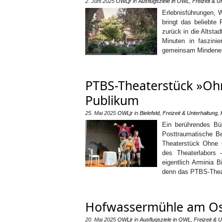
2. Juni 2025
OWLjr
in
Ausflugsziele in OWL
,
Freizeit & U
Erlebnisführungen, 
bringt das beliebte
zurück in die Altsta
Minuten in faszini
gemeinsam Mindener 
PTBS-Theaterstück »Ohn
Publikum
25. Mai 2025
OWLjr
in
Bielefeld
,
Freizeit & Unterhaltung
,
Ein berührendes Büh
Posttraumatische Be
Theaterstück Ohne 
des Theaterlabors 
eigentlich Arminia B
denn das PTBS-Thea
Hofwassermühle am Ost
20. Mai 2025
OWLjr
in
Ausflugsziele in OWL
,
Freizeit & 