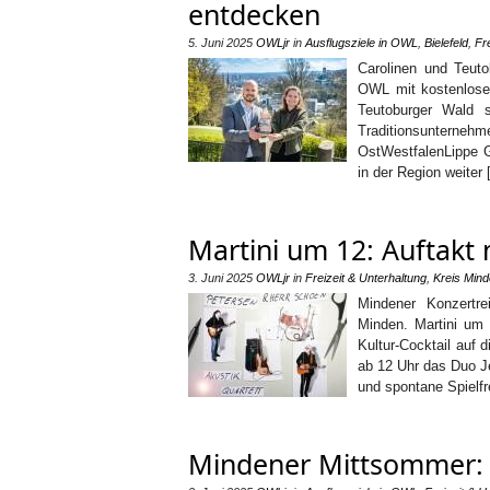
entdecken
5. Juni 2025
OWLjr
in
Ausflugsziele in OWL
,
Bielefeld
,
Fr
Carolinen und Teuto
OWL mit kostenlosen
Teutoburger Wald s
Traditionsunterne
OstWestfalenLippe G
in der Region weiter
Martini um 12: Auftakt
3. Juni 2025
OWLjr
in
Freizeit & Unterhaltung
,
Kreis Min
Mindener Konzertr
Minden. Martini um 
Kultur-Cocktail auf 
ab 12 Uhr das Duo J
und spontane Spielf
Mindener Mittsommer: 