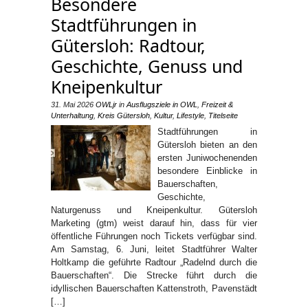
Besondere
Stadtführungen in
Gütersloh: Radtour,
Geschichte, Genuss und
Kneipenkultur
31. Mai 2026
OWLjr
in
Ausflugsziele in OWL
,
Freizeit &
Unterhaltung
,
Kreis Gütersloh
,
Kultur
,
Lifestyle
,
Titelseite
Stadtführungen in
Gütersloh bieten an den
ersten Juniwochenenden
besondere Einblicke in
Bauerschaften,
Geschichte,
Naturgenuss und Kneipenkultur. Gütersloh
Marketing (gtm) weist darauf hin, dass für vier
öffentliche Führungen noch Tickets verfügbar sind.
Am Samstag, 6. Juni, leitet Stadtführer Walter
Holtkamp die geführte Radtour „Radelnd durch die
Bauerschaften“. Die Strecke führt durch die
idyllischen Bauerschaften Kattenstroth, Pavenstädt
[…]