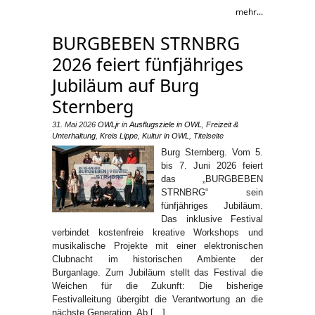
mehr...
BURGBEBEN STRNBRG
2026 feiert fünfjähriges
Jubiläum auf Burg
Sternberg
31. Mai 2026
OWLjr
in
Ausflugsziele in OWL
,
Freizeit &
Unterhaltung
,
Kreis Lippe
,
Kultur in OWL
,
Titelseite
Burg Sternberg. Vom 5.
bis 7. Juni 2026 feiert
das „BURGBEBEN
STRNBRG“ sein
fünfjähriges Jubiläum.
Das inklusive Festival
verbindet kostenfreie kreative Workshops und
musikalische Projekte mit einer elektronischen
Clubnacht im historischen Ambiente der
Burganlage. Zum Jubiläum stellt das Festival die
Weichen für die Zukunft: Die bisherige
Festivalleitung übergibt die Verantwortung an die
nächste Generation. Ab […]