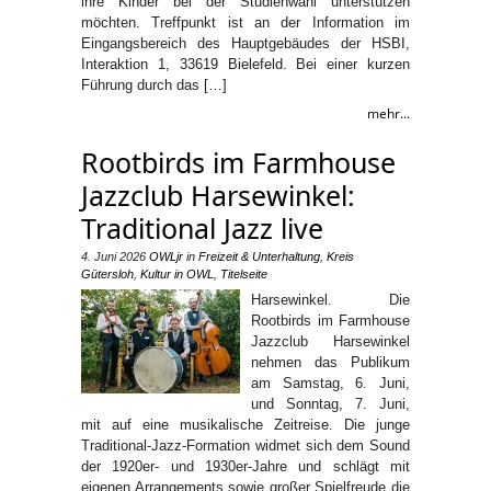
ihre Kinder bei der Studienwahl unterstützen
möchten. Treffpunkt ist an der Information im
Eingangsbereich des Hauptgebäudes der HSBI,
Interaktion 1, 33619 Bielefeld. Bei einer kurzen
Führung durch das […]
mehr...
Rootbirds im Farmhouse
Jazzclub Harsewinkel:
Traditional Jazz live
4. Juni 2026
OWLjr
in
Freizeit & Unterhaltung
,
Kreis
Gütersloh
,
Kultur in OWL
,
Titelseite
Harsewinkel. Die
Rootbirds im Farmhouse
Jazzclub Harsewinkel
nehmen das Publikum
am Samstag, 6. Juni,
und Sonntag, 7. Juni,
mit auf eine musikalische Zeitreise. Die junge
Traditional-Jazz-Formation widmet sich dem Sound
der 1920er- und 1930er-Jahre und schlägt mit
eigenen Arrangements sowie großer Spielfreude die