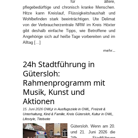
für ältere,
pflegebedürftige und chronisch kranke Menschen.
Hitze kann Kreislauf, Flüssigkeitshaushalt und
Wohlbefinden stark beeinträchtigen. Ute Delimat
von der Verbraucherzentrale NRW im Kreis Höxter
gibt deshalb einfache Tipps, wie Betroffene und
Angehörige sich auf heiße Tage vorbereiten und im
Alltag […]
mehr...
24h Stadtführung in
Gütersloh:
Rahmenprogramm mit
Musik, Kunst und
Aktionen
15. Juni 2026
OWLjr
in
Ausflugsziele in OWL
,
Freizeit &
Unterhaltung
,
Kind & Familie
,
Kreis Gütersloh
,
Kultur in OWL
,
Lifestyle
,
Titelseite
Gütersloh. Wenn am 20.
und 21. Juni 2026 die
24h Stadtführung