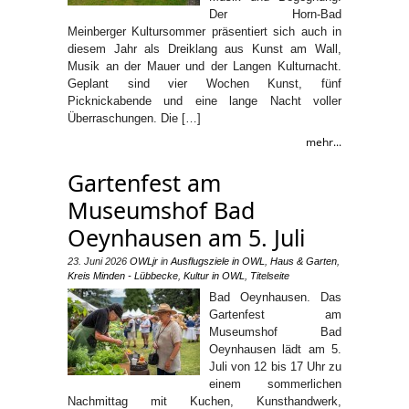
Der Horn-Bad
Meinberger Kultursommer präsentiert sich auch in
diesem Jahr als Dreiklang aus Kunst am Wall,
Musik an der Mauer und der Langen Kulturnacht.
Geplant sind vier Wochen Kunst, fünf
Picknickabende und eine lange Nacht voller
Überraschungen. Die […]
mehr...
Gartenfest am
Museumshof Bad
Oeynhausen am 5. Juli
23. Juni 2026
OWLjr
in
Ausflugsziele in OWL
,
Haus & Garten
,
Kreis Minden - Lübbecke
,
Kultur in OWL
,
Titelseite
Bad Oeynhausen. Das
Gartenfest am
Museumshof Bad
Oeynhausen lädt am 5.
Juli von 12 bis 17 Uhr zu
einem sommerlichen
Nachmittag mit Kuchen, Kunsthandwerk,