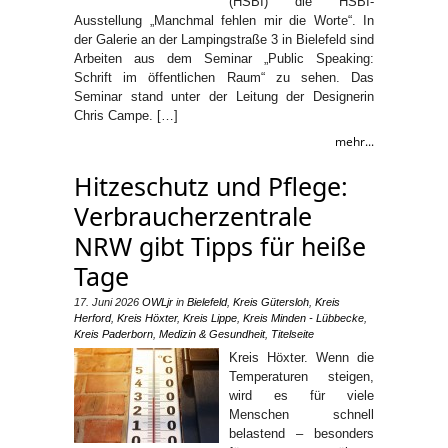
(HSBI) die HSBI-
Ausstellung „Manchmal fehlen mir die Worte“. In
der Galerie an der Lampingstraße 3 in Bielefeld sind
Arbeiten aus dem Seminar „Public Speaking:
Schrift im öffentlichen Raum“ zu sehen. Das
Seminar stand unter der Leitung der Designerin
Chris Campe. […]
mehr...
Hitzeschutz und Pflege:
Verbraucherzentrale
NRW gibt Tipps für heiße
Tage
17. Juni 2026
OWLjr
in
Bielefeld
,
Kreis Gütersloh
,
Kreis
Herford
,
Kreis Höxter
,
Kreis Lippe
,
Kreis Minden - Lübbecke
,
Kreis Paderborn
,
Medizin & Gesundheit
,
Titelseite
Kreis Höxter. Wenn die
Temperaturen steigen,
wird es für viele
Menschen schnell
belastend – besonders