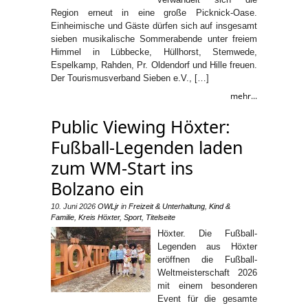
Region erneut in eine große Picknick-Oase.
Einheimische und Gäste dürfen sich auf insgesamt
sieben musikalische Sommerabende unter freiem
Himmel in Lübbecke, Hüllhorst, Stemwede,
Espelkamp, Rahden, Pr. Oldendorf und Hille freuen.
Der Tourismusverband Sieben e.V., […]
mehr...
Public Viewing Höxter:
Fußball-Legenden laden
zum WM-Start ins
Bolzano ein
10. Juni 2026
OWLjr
in
Freizeit & Unterhaltung
,
Kind &
Familie
,
Kreis Höxter
,
Sport
,
Titelseite
Höxter. Die Fußball-
Legenden aus Höxter
eröffnen die Fußball-
Weltmeisterschaft 2026
mit einem besonderen
Event für die gesamte