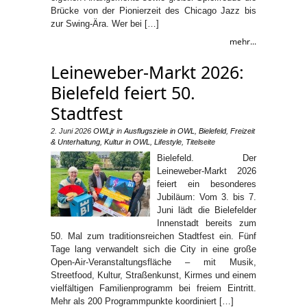
Brücke von der Pionierzeit des Chicago Jazz bis
zur Swing-Ära. Wer bei […]
mehr...
Leineweber-Markt 2026:
Bielefeld feiert 50.
Stadtfest
2. Juni 2026
OWLjr
in
Ausflugsziele in OWL
,
Bielefeld
,
Freizeit
& Unterhaltung
,
Kultur in OWL
,
Lifestyle
,
Titelseite
Bielefeld. Der
Leineweber-Markt 2026
feiert ein besonderes
Jubiläum: Vom 3. bis 7.
Juni lädt die Bielefelder
Innenstadt bereits zum
50. Mal zum traditionsreichen Stadtfest ein. Fünf
Tage lang verwandelt sich die City in eine große
Open-Air-Veranstaltungsfläche – mit Musik,
Streetfood, Kultur, Straßenkunst, Kirmes und einem
vielfältigen Familienprogramm bei freiem Eintritt.
Mehr als 200 Programmpunkte koordiniert […]