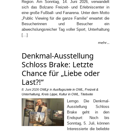
Region. Am Sonntag, 14. Juni 2026, verwandelt
sich das Bolzano Freizeit- und Erlebniscenter in
eine große Fußball- und Fanarena. Unter dem Motto
„Public Viewing für die ganze Familie“ erwartet die
Besucherinnen und Besucher ein
abwechslungsreicher Tag voller Sport, Unterhaltung
[…]
mehr...
Denkmal-Ausstellung
Schloss Brake: Letzte
Chance für „Liebe oder
Last?!“
8. Juni 2026
OWLjr
in
Ausflugsziele in OWL
,
Freizeit &
Unterhaltung
,
Kreis Lippe
,
Kultur in OWL
,
Titelseite
Lemgo. Die Denkmal-
Ausstellung Schloss
Brake geht in den
Endspurt: Noch bis
Sonntag, 5. Juli, können
Interessierte die beliebte