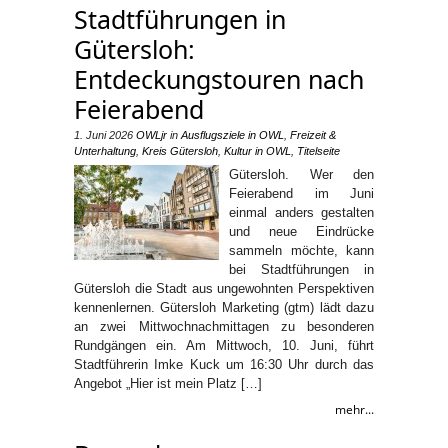
Stadtführungen in
Gütersloh:
Entdeckungstouren nach
Feierabend
1. Juni 2026
OWLjr
in
Ausflugsziele in OWL
,
Freizeit &
Unterhaltung
,
Kreis Gütersloh
,
Kultur in OWL
,
Titelseite
Gütersloh. Wer den
Feierabend im Juni
einmal anders gestalten
und neue Eindrücke
sammeln möchte, kann
bei Stadtführungen in
Gütersloh die Stadt aus ungewohnten Perspektiven
kennenlernen. Gütersloh Marketing (gtm) lädt dazu
an zwei Mittwochnachmittagen zu besonderen
Rundgängen ein. Am Mittwoch, 10. Juni, führt
Stadtführerin Imke Kuck um 16:30 Uhr durch das
Angebot „Hier ist mein Platz […]
mehr...