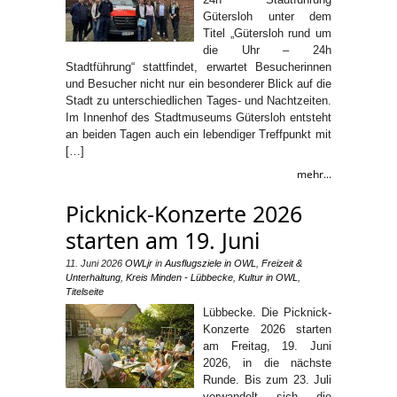
Gütersloh unter dem
Titel „Gütersloh rund um
die Uhr – 24h
Stadtführung“ stattfindet, erwartet Besucherinnen
und Besucher nicht nur ein besonderer Blick auf die
Stadt zu unterschiedlichen Tages- und Nachtzeiten.
Im Innenhof des Stadtmuseums Gütersloh entsteht
an beiden Tagen auch ein lebendiger Treffpunkt mit
[…]
mehr...
Picknick-Konzerte 2026
starten am 19. Juni
11. Juni 2026
OWLjr
in
Ausflugsziele in OWL
,
Freizeit &
Unterhaltung
,
Kreis Minden - Lübbecke
,
Kultur in OWL
,
Titelseite
Lübbecke. Die Picknick-
Konzerte 2026 starten
am Freitag, 19. Juni
2026, in die nächste
Runde. Bis zum 23. Juli
verwandelt sich die