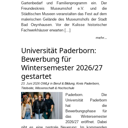
Gartenbedarf und Familienprogramm ein. Der
Freundeskreis Museumshof e.V. und die
Städtischen Museen veranstalten das Fest auf dem
malerischen Gelände des Museumshofs der Stadt
Bad Oeynhausen. Vor der Kulisse historischer
Fachwerkhäuser erwarten […]
mehr...
Universität Paderborn:
Bewerbung für
Wintersemester 2026/27
gestartet
23. Juni 2026
OWLjr
in
Beruf & Bildung
,
Kreis Paderborn
,
Titelseite
,
Wissenschaft & Hochschule
Paderborn. Die
Universität Paderborn
hat die
Bewerbungsphase für
das Wintersemester
2026/27 eröffnet. Dabei
gibt es eine zentrale Neuerung: Im kommenden