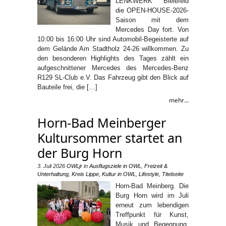
LENKWERK Bielefeld
die OPEN-HOUSE-2026-
Saison mit dem
Mercedes Day fort. Von
10:00 bis 16:00 Uhr sind Automobil-Begeisterte auf
dem Gelände Am Stadtholz 24-26 willkommen. Zu
den besonderen Highlights des Tages zählt ein
aufgeschnittener Mercedes des Mercedes-Benz
R129 SL-Club e.V. Das Fahrzeug gibt den Blick auf
Bauteile frei, die […]
mehr...
Horn-Bad Meinberger
Kultursommer startet an
der Burg Horn
3. Juli 2026
OWLjr
in
Ausflugsziele in OWL
,
Freizeit &
Unterhaltung
,
Kreis Lippe
,
Kultur in OWL
,
Lifestyle
,
Titelseite
Horn-Bad Meinberg. Die
Burg Horn wird im Juli
erneut zum lebendigen
Treffpunkt für Kunst,
Musik und Begegnung.