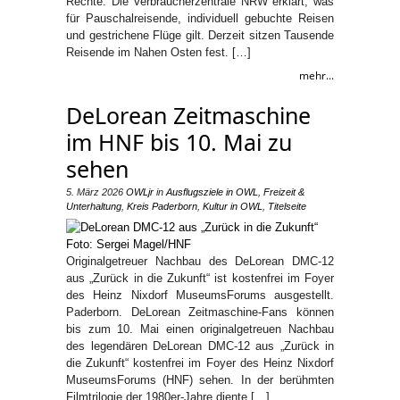
Rechte. Die Verbraucherzentrale NRW erklärt, was
für Pauschalreisende, individuell gebuchte Reisen
und gestrichene Flüge gilt. Derzeit sitzen Tausende
Reisende im Nahen Osten fest. […]
mehr...
DeLorean Zeitmaschine
im HNF bis 10. Mai zu
sehen
5. März 2026
OWLjr
in
Ausflugsziele in OWL
,
Freizeit &
Unterhaltung
,
Kreis Paderborn
,
Kultur in OWL
,
Titelseite
Originalgetreuer Nachbau des DeLorean DMC-12
aus „Zurück in die Zukunft“ ist kostenfrei im Foyer
des Heinz Nixdorf MuseumsForums ausgestellt.
Paderborn. DeLorean Zeitmaschine-Fans können
bis zum 10. Mai einen originalgetreuen Nachbau
des legendären DeLorean DMC-12 aus „Zurück in
die Zukunft“ kostenfrei im Foyer des Heinz Nixdorf
MuseumsForums (HNF) sehen. In der berühmten
Filmtrilogie der 1980er-Jahre diente […]