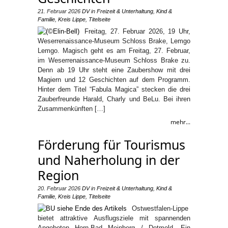
21. Februar 2026
DV
in
Freizeit & Unterhaltung
,
Kind &
Familie
,
Kreis Lippe
,
Titelseite
Freitag, 27. Februar 2026, 19 Uhr,
Weserrenaissance-Museum Schloss Brake, Lemgo
Lemgo. Magisch geht es am Freitag, 27. Februar,
im Weserrenaissance-Museum Schloss Brake zu.
Denn ab 19 Uhr steht eine Zaubershow mit drei
Magiern und 12 Geschichten auf dem Programm.
Hinter dem Titel “Fabula Magica” stecken die drei
Zauberfreunde Harald, Charly und BeLu. Bei ihren
Zusammenkünften […]
mehr...
Förderung für Tourismus
und Naherholung in der
Region
20. Februar 2026
DV
in
Freizeit & Unterhaltung
,
Kind &
Familie
,
Kreis Lippe
,
Titelseite
Ostwestfalen-Lippe
bietet attraktive Ausflugsziele mit spannenden
Angeboten Horn-Bad Meinberg / Detmold. Ein