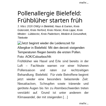
mehr...
Pollenallergie Bielefeld:
Frühblüher starten früh
3. März 2026
OWLjr
in
Bielefeld
,
Haus & Garten
,
Kreis
Gütersloh
,
Kreis Herford
,
Kreis Höxter
,
Kreis Lippe
,
Kreis
Minden - Lübbecke
,
Kreis Paderborn
,
Medizin & Gesundheit
,
Titelseite
Frühblüher wie Hasel und Erle sind bereits in der
Luft – Fachleute warnen vor einer früheren
Pollensaison und raten zur rechtzeitigen
Behandlung. Bielefeld. Für viele Betroffene beginnt
jetzt wieder eine besonders belastende Zeit:
Niesattacken, Schnupfen sowie tränende und
gerötete Augen bis hin zu Atembeschwerden treten
verstärkt auf. Grund ist unter anderem der
Klimawandel, der mit steigenden […]
mehr...