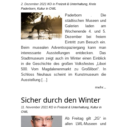
2. Dezember 2021
KO
in
Freizeit & Unterhaltung
,
Kreis
Paderborn
,
Kultur in OWL
Paderborn . Die
städtischen Museen und
Galerien laden am
Wochenende 4. und 5.
Dezember bei freiem
Eintritt zum Besuch ein.
Beim musealen Adventsspaziergang kann man
interessante Ausstellungen entdecken. Das
Stadtmuseum zeigt auch im Winter einen Einblick
in die Geschichte des großen Volksfestes „Libori
500. Vom Magdalenenmarkt zu Großlibori“. In
Schloss Neuhaus scheint im Kunstmuseum die
Ausstellung […]
mehr...
Sicher durch den Winter
11. November 2021
KO
in
Freizeit & Unterhaltung
,
Kultur in
OWL
Ab Freitag gilt „2G“ in
allen LWL-Museen und