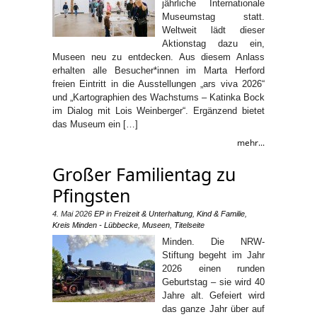
jährliche Internationale
Museumstag statt.
Weltweit lädt dieser
Aktionstag dazu ein,
Museen neu zu entdecken. Aus diesem Anlass
erhalten alle Besucher*innen im Marta Herford
freien Eintritt in die Ausstellungen „ars viva 2026“
und „Kartographien des Wachstums – Katinka Bock
im Dialog mit Lois Weinberger“. Ergänzend bietet
das Museum ein […]
mehr...
Großer Familientag zu
Pfingsten
4. Mai 2026
EP
in
Freizeit & Unterhaltung
,
Kind & Familie
,
Kreis Minden - Lübbecke
,
Museen
,
Titelseite
Minden. Die NRW-
Stiftung begeht im Jahr
2026 einen runden
Geburtstag – sie wird 40
Jahre alt. Gefeiert wird
das ganze Jahr über auf