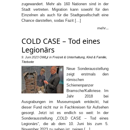
zugewandert. Mehr als 160 Nationen sind in der
Stadt vertreten. Migration kann sowohl für den
Einzelnen als auch für die Stadtgesellschaft eine
Chance darstellen, sodas Fazit […]
mehr...
COLD CASE – Tod eines
Legionärs
9. Juni 2023
OWLjr
in
Freizeit & Unterhaltung
,
Kind & Familie
,
Titelseite
Neue Sonderausstellung
zeigt erstmals den
römischen
Schienenpanzer
Bramsche/Kalkriese. Im
Jahr 2018 bei
Ausgrabungen im Museumspark entdeckt, hat
dieser Fund nicht nur in Fachkreisen für Aufsehen
gesorgt. Jetzt ist es endlich so weit: In der
Sonderausstellung „COLD CASE – Tod eines
Legionärs“, die ab dem 10. Juni bis zum 5.
November 2023 zu sehen ist, zeigen […]