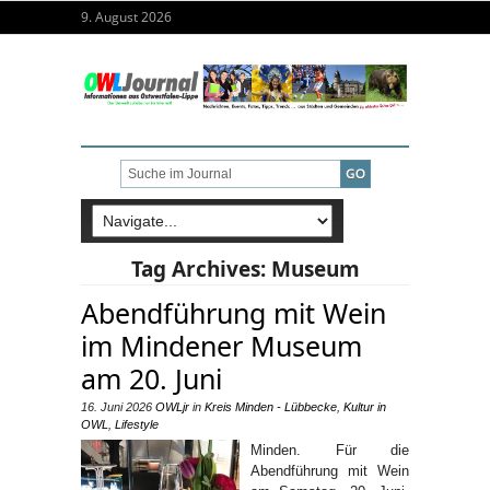
9. August 2026
Tag Archives:
Museum
Abendführung mit Wein
im Mindener Museum
am 20. Juni
16. Juni 2026
OWLjr
in
Kreis Minden - Lübbecke
,
Kultur in
OWL
,
Lifestyle
Minden. Für die
Abendführung mit Wein