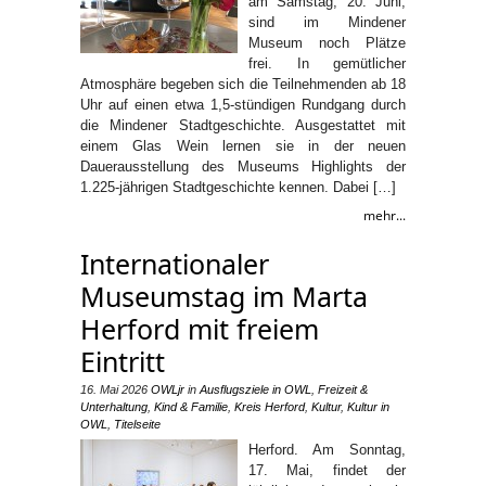
am Samstag, 20. Juni,
sind im Mindener
Museum noch Plätze
frei. In gemütlicher
Atmosphäre begeben sich die Teilnehmenden ab 18
Uhr auf einen etwa 1,5-stündigen Rundgang durch
die Mindener Stadtgeschichte. Ausgestattet mit
einem Glas Wein lernen sie in der neuen
Dauerausstellung des Museums Highlights der
1.225-jährigen Stadtgeschichte kennen. Dabei […]
mehr...
Internationaler
Museumstag im Marta
Herford mit freiem
Eintritt
16. Mai 2026
OWLjr
in
Ausflugsziele in OWL
,
Freizeit &
Unterhaltung
,
Kind & Familie
,
Kreis Herford
,
Kultur
,
Kultur in
OWL
,
Titelseite
Herford. Am Sonntag,
17. Mai, findet der