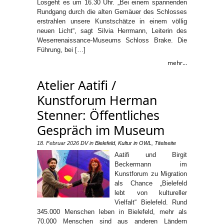
Losgeht es um 16.30 Uhr. „Bei einem spannenden
Rundgang durch die alten Gemäuer des Schlosses
erstrahlen unsere Kunstschätze in einem völlig
neuen Licht“, sagt Silvia Herrmann, Leiterin des
Weserrenaissance-Museums Schloss Brake. Die
Führung, bei […]
mehr...
Atelier Aatifi /
Kunstforum Herman
Stenner: Öffentliches
Gespräch im Museum
18. Februar 2026
DV
in
Bielefeld
,
Kultur in OWL
,
Titelseite
Aatifi und Birgit
Beckermann im
Kunstforum zu Migration
als Chance „Bielefeld
lebt von kultureller
Vielfalt“ Bielefeld. Rund
345.000 Menschen leben in Bielefeld, mehr als
70.000 Menschen sind aus anderen Ländern