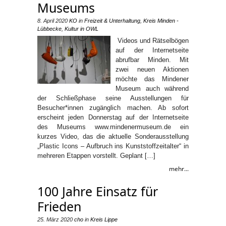
Museums
8. April 2020
KO
in
Freizeit & Unterhaltung
,
Kreis Minden -
Lübbecke
,
Kultur in OWL
Videos und Rätselbögen
auf der Internetseite
abrufbar Minden. Mit
zwei neuen Aktionen
möchte das Mindener
Museum auch während
der Schließphase seine Ausstellungen für
Besucher*innen zugänglich machen. Ab sofort
erscheint jeden Donnerstag auf der Internetseite
des Museums www.mindenermuseum.de ein
kurzes Video, das die aktuelle Sonderausstellung
„Plastic Icons – Aufbruch ins Kunststoffzeitalter“ in
mehreren Etappen vorstellt. Geplant […]
mehr...
100 Jahre Einsatz für
Frieden
25. März 2020
cho
in
Kreis Lippe