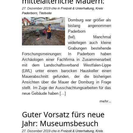
mittelalterliche Mauern:
27. Dezember 2019
cho
in
Freizeit & Unterhaltung
,
Kreis
Paderborn
,
Titelseite
Domburg war größer als
bislang angenommen
Paderborn
(lwl). Manchmal
widerlegen auch kleine
Grabungen bestehende
Forschungsmeinungen: In Paderborn haben
Archäologen einer Fachfirma in Zusammenarbeit
mit dem Landschaftsverband Westfalen-Lippe
(LWL) unter einem barocken Hauskeller einen
Mauerabschnitt gefunden, der die bisherigen
Ansichten über die Mauer der Domburg in Frage
stellt. Im Zuge der Ausschachtungsarbeiten für das
neue Gebäude haben […]
mehr...
Guter Vorsatz fürs neue
Jahr: Museumsbesuch
27. Dezember 2019
cho
in
Freizeit & Unterhaltung
,
Kreis