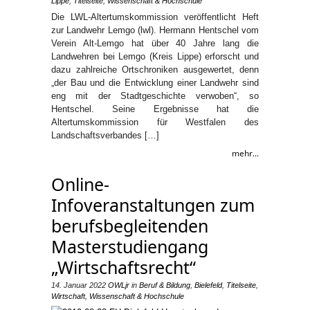
Lippe
,
Titelseite
,
Wissenschaft & Hochschule
Die LWL-Altertumskommission veröffentlicht Heft
zur Landwehr Lemgo (lwl). Hermann Hentschel vom
Verein Alt-Lemgo hat über 40 Jahre lang die
Landwehren bei Lemgo (Kreis Lippe) erforscht und
dazu zahlreiche Ortschroniken ausgewertet, denn
„der Bau und die Entwicklung einer Landwehr sind
eng mit der Stadtgeschichte verwoben“, so
Hentschel. Seine Ergebnisse hat die
Altertumskommission für Westfalen des
Landschaftsverbandes […]
mehr...
Online-
Infoveranstaltungen zum
berufsbegleitenden
Masterstudiengang
„Wirtschaftsrecht“
14. Januar 2022
OWLjr
in
Beruf & Bildung
,
Bielefeld
,
Titelseite
,
Wirtschaft
,
Wissenschaft & Hochschule