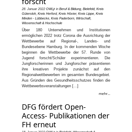
forscht
28. Januar 2022
OWLjr
in
Beruf & Bildung
,
Bielefeld
,
Kreis
Gütersloh
,
Kreis Herford
,
Kreis Höxter
,
Kreis Lippe
,
Kreis
Minden - Lübbecke
,
Kreis Paderborn
,
Wirtschaft
,
Wissenschaft & Hochschule
Über 180 Unternehmen und Institutionen
ermöglichen 2022 trotz Corona die Ausrichtung der
Wettbewerbe auf Regional-, Landes- und
Bundesebene Hamburg. In der kommenden Woche
beginnen die Wettbewerbe der 57. Runde von
Jugend forscht/Schüler experimentieren. Die
Jungforscherinnen und Jungforscher präsentieren
ihre kreativen Projekte zunächst auf den
Regionalwettbewerben im gesamten Bundesgebiet.
Aus Gründen des Gesundheitsschutzes finden die
Wettbewerbsveranstaltungen […]
mehr...
DFG fördert Open-
Access- Publikationen der
FH erneut