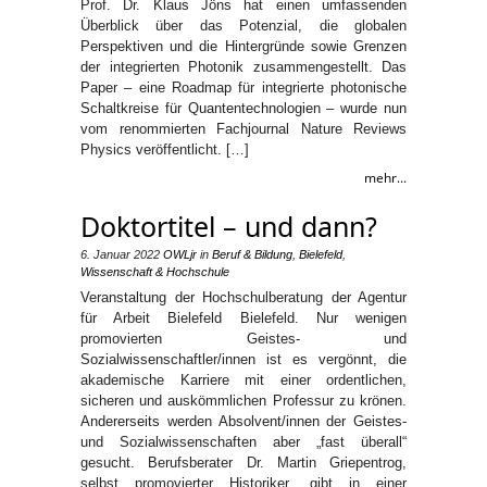
Prof. Dr. Klaus Jöns hat einen umfassenden
Überblick über das Potenzial, die globalen
Perspektiven und die Hintergründe sowie Grenzen
der integrierten Photonik zusammengestellt. Das
Paper – eine Roadmap für integrierte photonische
Schaltkreise für Quantentechnologien – wurde nun
vom renommierten Fachjournal Nature Reviews
Physics veröffentlicht. […]
mehr...
Doktortitel – und dann?
6. Januar 2022
OWLjr
in
Beruf & Bildung
,
Bielefeld
,
Wissenschaft & Hochschule
Veranstaltung der Hochschulberatung der Agentur
für Arbeit Bielefeld Bielefeld. Nur wenigen
promovierten Geistes- und
Sozialwissenschaftler/innen ist es vergönnt, die
akademische Karriere mit einer ordentlichen,
sicheren und auskömmlichen Professur zu krönen.
Andererseits werden Absolvent/innen der Geistes-
und Sozialwissenschaften aber „fast überall“
gesucht. Berufsberater Dr. Martin Griepentrog,
selbst promovierter Historiker, gibt in einer