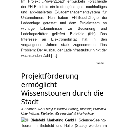
Im Projekt „Power2Load“ entwickeln Forschende
der FH Bielefeld ein kostengünstiges, nachhaltiges
und app-basiertes E-Lademanagementsystem für
Unternehmen. Nun haben FH-Beschäftigte die
Ladeanlage getestet und dem Projektteam so
wichtige Erkenntnisse zu Bedienung und
Ladekapazitäten geliefert. Bielefeld (fhb). Das
Interesse an Elektromobilität hat in den
vergangenen Jahren stark zugenommen. Das
Problem: Der Ausbau der Ladeinfrastruktur hinkt der
wachsenden Zahl […]
mehr...
Projektförderung
ermöglicht
Wissenstouren durch die
Stadt
3. Februar 2022
OWLjr
in
Beruf & Bildung
,
Bielefeld
,
Freizeit &
Unterhaltung
,
Titelseite
,
Wissenschaft & Hochschule
Science-Seeing-
Touren in Bielefeld und Halle (Saale) werden im