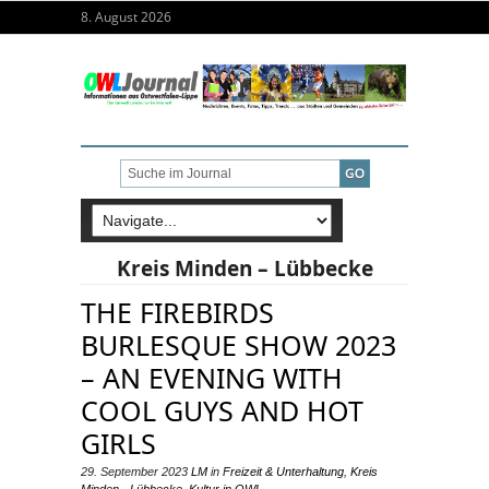
8. August 2026
Kreis Minden – Lübbecke
THE FIREBIRDS
BURLESQUE SHOW 2023
– AN EVENING WITH
COOL GUYS AND HOT
GIRLS
29. September 2023
LM
in
Freizeit & Unterhaltung
,
Kreis
Minden - Lübbecke
,
Kultur in OWL