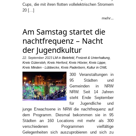
Cups, die mit ihren flotten vollelektrischen Stromern
20 […]
mehr...
Am Samstag startet die
nachtfrequenz – Nacht
der Jugendkultur
22. September 2023
LM
in
Bielefeld
,
Freizeit & Unterhaltung
,
Kreis Gütersloh
,
Kreis Herford
,
Kreis Höxter
,
Kreis Lippe
,
Kreis Minden - Lübbecke
,
Kreis Paderborn
,
Kultur in OWL
300 Veranstaltungen in
95 Städten und
Gemeinden in NRW
NRW. Seit 14 Jahren
steht Ende September
für Jugendliche und
junge Erwachsene in NRW die nachtfrequenz auf
dem Programm. Diesmal bekommen sie in 95
Städten an 160 Locations mit mehr als 300
verschiedenen Programmen vielfältige
Gelegenheiten sich auszuprobieren und sich zu