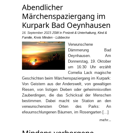
Abendlicher
Märchenspaziergang im
Kurpark Bad Oeynhausen
16. September 2023
JSW
in
Freizeit & Unterhaltung
,
Kind &
Familie
,
Kreis Minden - Lübbecke
Verwunschene
Dämmerung Bad
Oeynhausen. Am
Donnerstag, 19. Oktober
um 16:30 Uhr erzählt
Cornelia Lack magische
Geschichten beim Märchenspaziergang im Kurpark:
Von Geistern aus der Anderswelt, von gewaltigen
Riesen, von listigen Dieben oder geheimnisvollen
Zauberdingen, die das Schicksal der Menschen
bestimmen. Dabei macht sie Station an den
verwunschensten Orten des Parks: An
efeuumschlungenen Bäumen, im Rosengarten […]
mehr...
Mindens verborgene