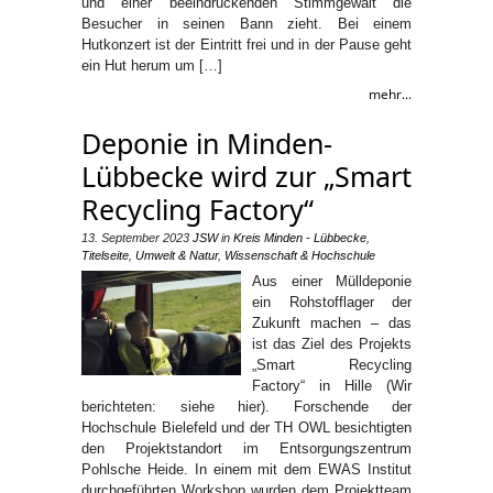
und einer beeindruckenden Stimmgewalt die
Besucher in seinen Bann zieht. Bei einem
Hutkonzert ist der Eintritt frei und in der Pause geht
ein Hut herum um […]
mehr...
Deponie in Minden-
Lübbecke wird zur „Smart
Recycling Factory“
13. September 2023
JSW
in
Kreis Minden - Lübbecke
,
Titelseite
,
Umwelt & Natur
,
Wissenschaft & Hochschule
Aus einer Mülldeponie
ein Rohstofflager der
Zukunft machen – das
ist das Ziel des Projekts
„Smart Recycling
Factory“ in Hille (Wir
berichteten: siehe hier). Forschende der
Hochschule Bielefeld und der TH OWL besichtigten
den Projektstandort im Entsorgungszentrum
Pohlsche Heide. In einem mit dem EWAS Institut
durchgeführten Workshop wurden dem Projektteam