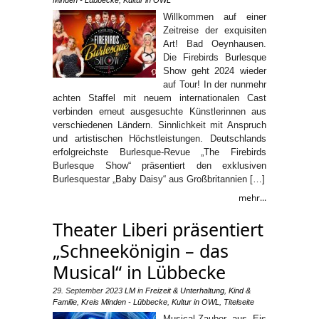
Willkommen auf einer
Zeitreise der exquisiten
Art! Bad Oeynhausen.
Die Firebirds Burlesque
Show geht 2024 wieder
auf Tour! In der nunmehr
achten Staffel mit neuem internationalen Cast
verbinden erneut ausgesuchte Künstlerinnen aus
verschiedenen Ländern. Sinnlichkeit mit Anspruch
und artistischen Höchstleistungen. Deutschlands
erfolgreichste Burlesque-Revue „The Firebirds
Burlesque Show“ präsentiert den exklusiven
Burlesquestar „Baby Daisy“ aus Großbritannien […]
mehr...
Theater Liberi präsentiert
„Schneekönigin – das
Musical“ in Lübbecke
29. September 2023
LM
in
Freizeit & Unterhaltung
,
Kind &
Familie
,
Kreis Minden - Lübbecke
,
Kultur in OWL
,
Titelseite
Musical-Zauber aus Eis