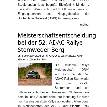
wurden die neuen Bachelor- und Master-
Studierenden jetzt begrüßt Bielefeld / Minden /
Gütersloh. Wenn sich rund 1.000 junge Leute im
Eingangsbereich des Hauptgebäudes der
Hochschule Bielefeld (HSBI) tummeln, kann […]
mehr...
Meisterschaftsentscheidung
bei der 52. ADAC Rallye
Stemweder Berg
25. September 2023
LM
in
Freizeit & Unterhaltung
,
Kreis
Minden - Lübbecke
,
Sport
Die Deutsche Rallye
Meisterschaft (DRM)
wird sich bei der 52.
ADAC Rallye Stemweder
Berg vom 29.-30.
September rund um
Lübbecke entscheiden. Insgesamt 78 Teams aus
dem In- und Ausland habe ihre Nennung für diese
hochkarätig besetzte Rallye abgegeben. Allen voran
10 Mannschaften des ADAC Opel Electric Rally