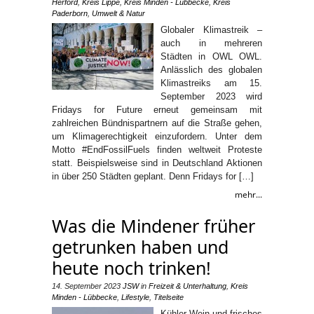
Herford
,
Kreis Lippe
,
Kreis Minden - Lübbecke
,
Kreis
Paderborn
,
Umwelt & Natur
Globaler Klimastreik –
auch in mehreren
Städten in OWL OWL.
Anlässlich des globalen
Klimastreiks am 15.
September 2023 wird
Fridays for Future erneut gemeinsam mit
zahlreichen Bündnispartnern auf die Straße gehen,
um Klimagerechtigkeit einzufordern. Unter dem
Motto #EndFossilFuels finden weltweit Proteste
statt. Beispielsweise sind in Deutschland Aktionen
in über 250 Städten geplant. Denn Fridays for […]
mehr...
Was die Mindener früher
getrunken haben und
heute noch trinken!
14. September 2023
JSW
in
Freizeit & Unterhaltung
,
Kreis
Minden - Lübbecke
,
Lifestyle
,
Titelseite
Kühler Wein und frisches