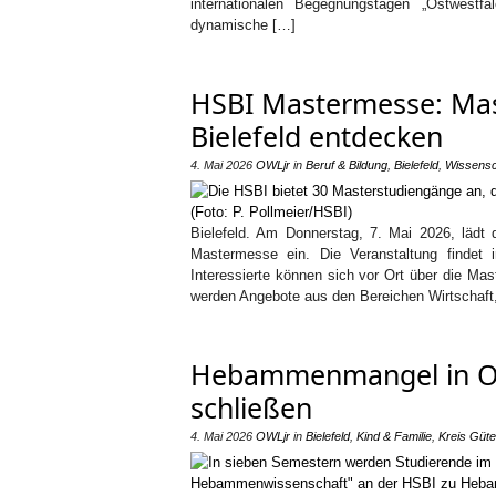
internationalen Begegnungstagen „Ostwestf
dynamische […]
HSBI Mastermesse: Mas
Bielefeld entdecken
4. Mai 2026
OWLjr
in
Beruf & Bildung
,
Bielefeld
,
Wissensc
Bielefeld. Am Donnerstag, 7. Mai 2026, lädt
Mastermesse ein. Die Veranstaltung findet in
Interessierte können sich vor Ort über die Mas
werden Angebote aus den Bereichen Wirtschaft
Hebammenmangel in OW
schließen
4. Mai 2026
OWLjr
in
Bielefeld
,
Kind & Familie
,
Kreis Güte