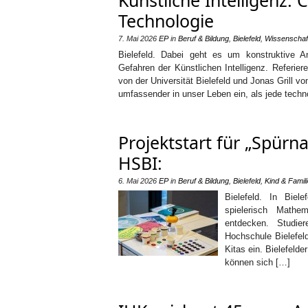
Künstliche Intelligenz:
Technologie
7. Mai 2026
EP
in
Beruf & Bildung
,
Bielefeld
,
Wissenschaf
Bielefeld. Dabei geht es um konstruktive An
Gefahren der Künstlichen Intelligenz. Referie
von der Universität Bielefeld und Jonas Grill vom
umfassender in unser Leben ein, als jede tech
Projektstart für „Spürn
HSBI:
6. Mai 2026
EP
in
Beruf & Bildung
,
Bielefeld
,
Kind & Famil
Bielefeld. In Bie
spielerisch Mathe
entdecken. Studie
Hochschule Bielefeld
Kitas ein. Bielefeld
können sich […]