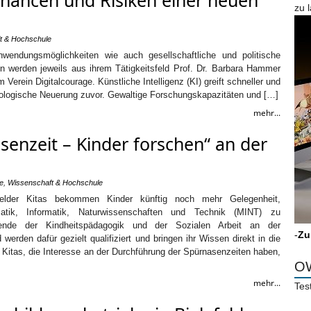
 Chancen und Risiken einer neuen
zu 
t & Hochschule
wendungsmöglichkeiten wie auch gesellschaftliche und politische
ren werden jeweils aus ihrem Tätigkeitsfeld Prof. Dr. Barbara Hammer
 Verein Digitalcourage. Künstliche Intelligenz (KI) greift schneller und
nologische Neuerung zuvor. Gewaltige Forschungskapazitäten und […]
mehr...
asenzeit – Kinder forschen“ an der
ie
,
Wissenschaft & Hochschule
lefelder Kitas bekommen Kinder künftig noch mehr Gelegenheit,
matik, Informatik, Naturwissenschaften und Technik (MINT) zu
rende der Kindheitspädagogik und der Sozialen Arbeit an der
-
Zu
 werden dafür gezielt qualifiziert und bringen ihr Wissen direkt in die
er Kitas, die Interesse an der Durchführung der Spürnasenzeiten haben,
OW
mehr...
Tes