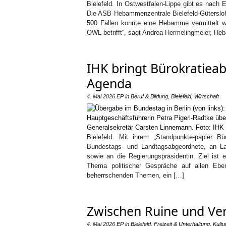
Bielefeld. In Ostwestfalen-Lippe gibt es nac
Die ASB Hebammenzentrale Bielefeld-Gütersloh
500 Fällen konnte eine Hebamme vermittelt wer
OWL betrifft“, sagt Andrea Hermelingmeier, He
IHK bringt Bürokratieab
Agenda
4. Mai 2026
EP
in
Beruf & Bildung
,
Bielefeld
,
Wirtschaft
Bielefeld. Mit ihrem „Standpunkte-papier Bü
Bundestags- und Landtagsabgeordnete, an Lan
sowie an die Regierungspräsidentin. Ziel is
Thema politischer Gespräche auf allen Ebe
beherrschenden Themen, ein […]
Zwischen Ruine und Ve
4. Mai 2026
EP
in
Bielefeld
,
Freizeit & Unterhaltung
,
Kultu