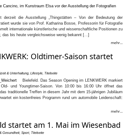
st derzeit die Ausstellung „Thingstätten – Von der Bedeutung der
tiert wurde sie von Prof. Katharina Bosse, Professorin für Fotografie
elt internationale künstlerische und wissenschaftliche Positionen zu
ur, das bis heute vergleichsweise wenig bekannt […]
mehr...
KWERK: Oldtimer-Saison startet
izeit & Unterhaltung
,
Lifestyle
,
Titelseite
Bielefeld. Das Season Opening im LENKWERK markiert
Old- und Youngtimer-Saison. Von 10:00 bis 16:00 Uhr öffnet das
s traditionelle Treffen in diesem Jahr mit dem 15-jährigen Jubiläum
wartet ein kostenfreies Programm rund um automobile Leidenschaft:
mehr...
eld startet am 1. Mai im Wiesenbad
 & Gesundheit
,
Sport
,
Titelseite