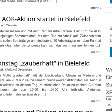
igital Media and Experiment (DMX), […]
mehr...
 AOK-Aktion startet in Bielefeld
port
,
Titelseite
 stehen lassen und mit dem Rad zur Arbeit fahren: Dazu ruft die AOK
W
esjährigen Sommeraktion „Mit dem Rad zur Arbeit“ auf. Zwischen dem
L
t sollen Berufstätige an mindestens 20 Arbeitstagen mit dem Fahrrad
ngesichts hoher Benzinpreise kann sich das auch finanziell lohnen […]
mehr...
onstag „zauberhaft“ in Bielefeld
We
OWL
,
Medizin & Gesundheit
em Motto „zauberhaft“ lädt der Dachverband Clowns in Medizin und
fü
e.V. am 9. Mai 2026 zu seinem bundesweiten Aktionstag ein. Auch in
St
Klinikclowns an diesem Tag im öffentlichen Raum zu erleben: Auf dem
entieren sie von 10.00 bis 14.00 Uhr fröhliche Aktionen,
X
und Informationen über ihre […]
Ein
mehr...
Tec
und