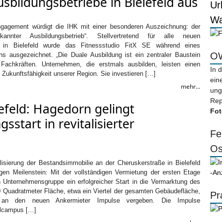
sbildungsbetriebe in Bielefeld aus
Ur
Wa
ngagement würdigt die IHK mit einer besonderen Auszeichnung: der
kannter Ausbildungsbetrieb“. Stellvertretend für alle neuen
be in Bielefeld wurde das Fitnessstudio FitX SE während eines
OW
 ausgezeichnet. „Die Duale Ausbildung ist ein zentraler Baustein
Fachkräften. Unternehmen, die erstmals ausbilden, leisten einen
In 
r Zukunftsfähigkeit unserer Region. Sie investieren […]
ein
mehr...
ung
Rep
efeld: Hagedorn gelingt
Fot
sstart in revitalisierter
Fe
Os
alisierung der Bestandsimmobilie an der Cheruskerstraße in Bielefeld
igen Meilenstein: Mit der vollständigen Vermietung der ersten Etage
-An
n Unternehmensgruppe ein erfolgreicher Start in die Vermarktung des
0 Quadratmeter Fläche, etwa ein Viertel der gesamten Gebäudefläche,
Pr
ig an den neuen Ankermieter Impulse vergeben. Die Impulse
alcampus […]