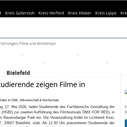
d
Kreis Gütersloh
Kreis Herford
Kreis Höxter
Kreis Lippe
Kre
 Führungen, Filme und Workshops
ührung im Mindener Museum am 13. August
eizeittipps
Haus & Garten
Kultur
Lifestyle
Sport
Um
edizin & Gesundheit
Kind & Familie
Tourismus
Bielefeld
dierende zeigen Filme in
Kultur in OWL
,
Wissenschaft & Hochschule
ag, 17. Mai 2026, laden Studierende des Fachbereichs Gestaltung der
F
d (HSBI) zur zweiten Aufführung des Filmfestivals DMX FOR REEL in
P
m Ravensberger Park ein. Die Veranstaltung findet im Lichtwerk Kino,
, 33607 Bielefeld, statt. Ab 12:30 Uhr präsentieren Studierende der