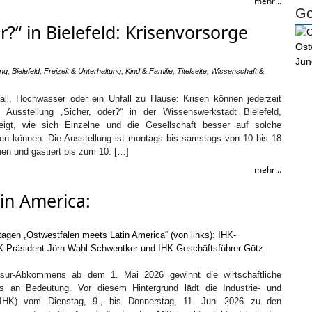
mehr...
Go
r?“ in Bielefeld: Krisenvorsorge
ung
,
Bielefeld
,
Freizeit & Unterhaltung
,
Kind & Familie
,
Titelseite
,
Wissenschaft &
fall, Hochwasser oder ein Unfall zu Hause: Krisen können jederzeit
e Ausstellung „Sicher, oder?“ in der Wissenswerkstadt Bielefeld,
eigt, wie sich Einzelne und die Gesellschaft besser auf solche
iten können. Die Ausstellung ist montags bis samstags von 10 bis 18
en und gastiert bis zum 10. […]
mehr...
in America:
osur-Abkommens ab dem 1. Mai 2026 gewinnt die wirtschaftliche
s an Bedeutung. Vor diesem Hintergrund lädt die Industrie- und
(IHK) vom Dienstag, 9., bis Donnerstag, 11. Juni 2026 zu den