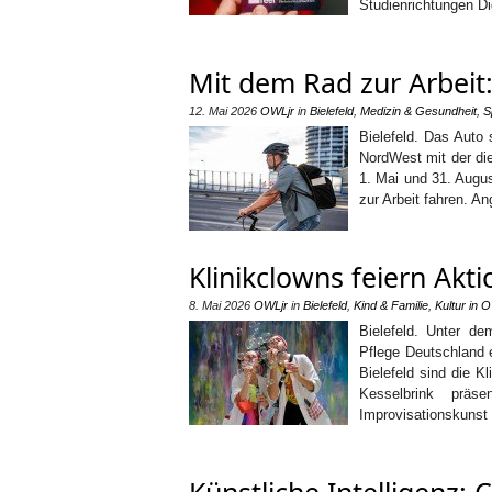
Studienrichtungen D
Mit dem Rad zur Arbeit:
12. Mai 2026
OWLjr
in
Bielefeld
,
Medizin & Gesundheit
,
S
Bielefeld. Das Auto
NordWest mit der di
1. Mai und 31. Augus
zur Arbeit fahren. A
Klinikclowns feiern Akti
8. Mai 2026
OWLjr
in
Bielefeld
,
Kind & Familie
,
Kultur in 
Bielefeld. Unter d
Pflege Deutschland 
Bielefeld sind die 
Kesselbrink präs
Improvisationskunst 