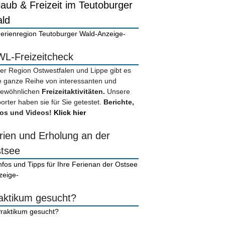
laub & Freizeit im Teutoburger
ld
-Anzeige-
L-Freizeitcheck
der Region Ostwestfalen und Lippe gibt es
e ganze Reihe von interessanten und
ewöhnlichen
Freizeitaktivitäten.
Unsere
orter haben sie für Sie getestet.
Berichte,
os und Videos!
Klick hier
rien und Erholung an der
tsee
zeige-
aktikum gesucht?