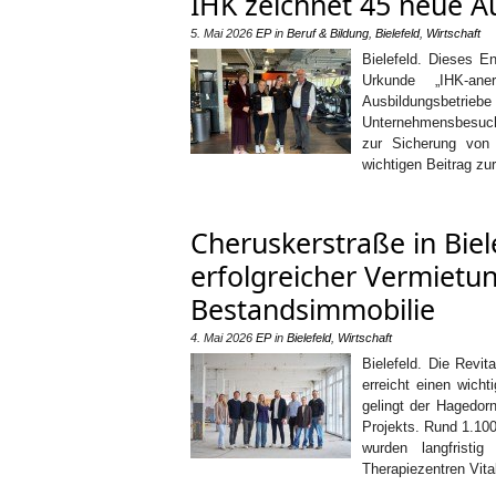
IHK zeichnet 45 neue Au
5. Mai 2026
EP
in
Beruf & Bildung
,
Bielefeld
,
Wirtschaft
Bielefeld. Dieses E
Urkunde „IHK-aner
Ausbildungsbetrie
Unternehmensbesuchs
zur Sicherung von 
wichtigen Beitrag zu
Cheruskerstraße in Biel
erfolgreicher Vermietung
Bestandsimmobilie
4. Mai 2026
EP
in
Bielefeld
,
Wirtschaft
Bielefeld. Die Revit
erreicht einen wicht
gelingt der Hagedor
Projekts. Rund 1.10
wurden langfrist
Therapiezentren Vit