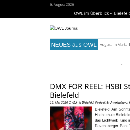
6. August 2026
OWL im Überblick
Bielefel
NEUES aus OWL
August im Marta:
Frühaufsteher-F
Titelseite
Beruf & Bildung
Fr
Wissenschaft & Hochschule
M
DMX FOR REEL: HSBI-Stu
Bielefeld
13. Mai 2026
OWLjr
in
Bielefeld
,
Freizeit & Unterhaltung
,
Bielefeld. Am Sonnt
Hochschule Bielefel
das Lichtwerk Kino i
Ravensberger Park 7