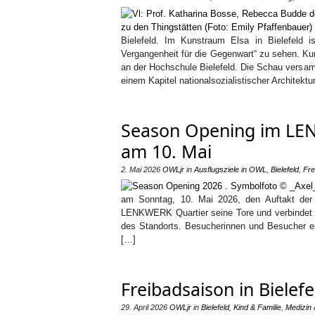
Bielefeld. Im Kunstraum Elsa in Bielefeld i
Vergangenheit für die Gegenwart“ zu sehen. Kura
an der Hochschule Bielefeld. Die Schau versamm
einem Kapitel nationalsozialistischer Architekt
Season Opening im LEN
am 10. Mai
2. Mai 2026
OWLjr
in
Ausflugsziele in OWL
,
Bielefeld
,
Fre
am Sonntag, 10. Mai 2026, den Auftakt der 
LENKWERK Quartier seine Tore und verbindet da
des Standorts. Besucherinnen und Besucher er
[…]
Freibadsaison in Bielef
29. April 2026
OWLjr
in
Bielefeld
,
Kind & Familie
,
Medizin