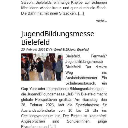
Saison. Bielefelds einmalige Kneipe auf Schienen
fährt dann wieder kreuz und quer durch die Stadt.
Die Bahn hat mit ihren Sitzecken, […]
mehr...
Jugend­­­­­Bildungsmess­e
Bielefeld
20. Februar 2026
DV
in
Beruf & Bildung
,
Bielefeld
Bielefeld. Fernweh?
JugendBildungsmesse
Bielefeld! Der direkte
Weg ins
Auslandsabenteuer Ein
Schüleraustausch, ein
Gap Year oder internationale Bildungserfahrungen –
die JugendBildungsmesse „JuBi“ in Bielefeld macht
globale Perspektiven greifbar. Am Samstag, den
28. Februar 2026, lädt die Spezialmesse für
Auslandsaufenthalte von 10 bis 16 Uhr ins
Ceciliengymnasium ein. Der Eintritt ist kostenfrei.
Angesprochen sind Schüler:innen, junge
Erwachsene und […]