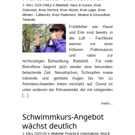
3. März 2026
OWLjr
in
Bielefeld
,
Haus & Garten
,
Kreis
Gütersloh
,
Kreis Herford
,
Kreis Höxter
,
Kreis Lippe
,
Kreis
Minden - Lübbecke
,
Kreis Paderborn
,
Medizin & Gesundheit
,
Titelseite
Frühblüher wie Hasel
und Erle sind bereits in
der Luft – Fachleute
warnen vor einer
früheren Pollensaison
und raten zur
rechtzeitigen Behandlung. Bielefeld. Für viele
Betroffene beginnt jetzt wieder eine besonders
belastende Zeit: Niesattacken, Schnupfen sowie
tränende und gerötete Augen bis hin zu
Atembeschwerden treten verstärkt auf. Grund ist
unter anderem der Klimawandel, der mit steigenden
[…]
mehr...
Schwimmkurs-Angebot
wächst deutlich
2. März 2026
DV
in
Bielefeld
,
Freizeit & Unterhaltung
,
Kind &