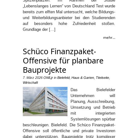
Spitzenplätzen. Im Rahmen der Studie
„Lebenslanges Lernen“ von Deutschland Test wurde
bereits zum elften Mal untersucht, welche Bildungs-
und Weiterbildungsanbieter bei den Studierenden
auf besonders hohe Zufriedenheit stoßen.
Grundlage der […]
mehr...
Schüco Finanzpaket-
Offensive für planbare
Bauprojekte
7. März 2026
OWLjr
in
Bielefeld
,
Haus & Garten
,
Titelseite
,
Wirtschaft
Das Bielefelder
Unternehmen will
Planung, Ausschreibung,
Umsetzung und Betrieb
mit integrierten
Systemlösungen spürbar
beschleunigen. Bielefeld. Die Schüco Finanzpaket-
Offensive soll öffentliche und private Investoren
dabei unterstützen, Bauprojekte trotz komplexer