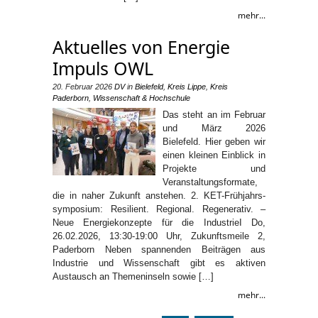
mehr...
Aktuelles von Energie
Impuls OWL
20. Februar 2026
DV
in
Bielefeld
,
Kreis Lippe
,
Kreis
Paderborn
,
Wissenschaft & Hochschule
Das steht an im Februar
und März 2026
Bielefeld. Hier geben wir
einen kleinen Einblick in
Projekte und
Veranstaltungsformate,
die in naher Zukunft anstehen. 2. KET-Früh­jahr­s­
sym­po­si­um: Re­si­li­ent. Re­gi­o­nal. Re­ge­ne­ra­tiv. –
Neue Ener­gie­kon­zep­te für die In­dus­trieI Do,
26.02.2026, 13:30-19:00 Uhr, Zukunftsmeile 2,
Paderborn Neben spannenden Beiträgen aus
Industrie und Wissenschaft gibt es aktiven
Austausch an Themeninseln sowie […]
mehr...