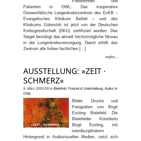
Patientinnen und
Patienten in OWL: Das kooperative
Ostwestfälische Lungenkrebszentrum des EvKB –
Evangelisches Klinikum Bethel – und des
Klinikums Gütersloh ist jetzt von der Deutschen
Krebsgesellschaft (DKG) zertifiziert worden. Das
Siegel bestätigt das aktuell höchstmögliche Niveau
in der Lungenkrebsversorgung. Damit erfüllt das
Zentrum alle hohen fachlichen […]
mehr...
AUSSTELLUNG: »ZEIT ·
SCHMERZ«
9. März 2026
DV
in
Bielefeld
,
Freizeit & Unterhaltung
,
Kultur in
OWL
Bilder, Drucke und
Fotografien von Birgit
Essling Bielefeld. Die
Bielefelder Künstlerin
Birgit Essling, mit
interdisziplinärem
Hintergrund in Audiovisuellen Medien, setzt sich