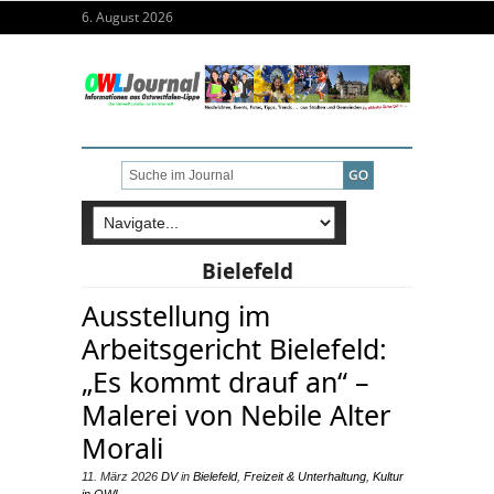
6. August 2026
Bielefeld
Ausstellung im
Arbeitsgericht Bielefeld:
„Es kommt drauf an“ –
Malerei von Nebile Alter
Morali
11. März 2026
DV
in
Bielefeld
,
Freizeit & Unterhaltung
,
Kultur
in OWL