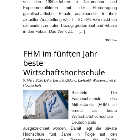
seit den 1980erJahren in Dokumentar- und
Experimentalfilmen mit der Hinterfragung
gesellschaftlicher Rituale auseinander. In ihrer
aktuellen Ausstellung »ZEIT · SCHMERZ« rückt sie
die beiden zentralen Bezugsgrößen Zeit und Rituale
in den Fokus. Das Werk ZEIT […]
mehr...
FHM im fünften Jahr
beste
Wirtschaftshochschule
9. März 2026
DV
in
Beruf & Bildung
,
Bielefeld
,
Wissenschaft &
Hochschule
Bielefeld. Die
Fachhochschule des
Mittelstands (FHM) ist
erneut als beste
Wirtschaftshochschule
Deutschlands
ausgezeichnet worden. Damit liegt die private
Hochschule fünf Jahre in Folge auf den