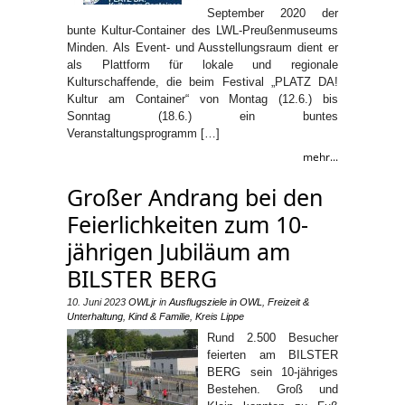
September 2020 der
bunte Kultur-Container des LWL-Preußenmuseums
Minden. Als Event- und Ausstellungsraum dient er
als Plattform für lokale und regionale
Kulturschaffende, die beim Festival „PLATZ DA!
Kultur am Container“ von Montag (12.6.) bis
Sonntag (18.6.) ein buntes
Veranstaltungsprogramm […]
mehr...
Großer Andrang bei den
Feierlichkeiten zum 10-
jährigen Jubiläum am
BILSTER BERG
10. Juni 2023
OWLjr
in
Ausflugsziele in OWL
,
Freizeit &
Unterhaltung
,
Kind & Familie
,
Kreis Lippe
Rund 2.500 Besucher
feierten am BILSTER
BERG sein 10-jähriges
Bestehen. Groß und