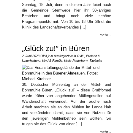
Sonntag, 18. Juli, denn in diesem Jahr feiert auch
die Gemeinde Stemwede hier ihr 50-jähriges
Bestehen und bringt noch viele schöne
Programmpunkte mit. Von 10 bis 18 Uhr öffnet die
Klinik des Landschaftsverbandes […]
mehr...
„Glück zu!“ in Büren
2. Juni 2023
OWLjr
in
Ausflugsziele in OWL
,
Freizeit &
Unterhaltung
,
Kind & Familie
,
Kreis Paderborn
,
Titelseite
30. Deutscher Mühlentag an der Mittel- und
Bohrmühle Büren. „Glück zu!“ – diese Grußformel
wurde früher von angehenden Müllergesellen auf
Wanderschaft verwendet. Auf der Suche nach
Arbeit machten sie an den Mühlen im Lande Halt
und verkündeten damit, dass sie von Nutzen für
den jeweiligen Mühlenbetrieb sein wollten. So
trugen sie das Glück von einer […]
mehr...