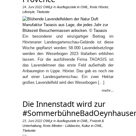
24. Juni 2022
OWLjr
in
Ausflugsziele in OWL
,
Kreis Höxter
,
Lifestyle
,
Titelseite
Ein besonderer und einzigartiger Beitrag im
Höxteraner Landesgartenschau-Gelände ist diese
Woche gepflanzt worden: 58.000 Lavendelsetzlinge
werden den Weserbogen 2023 lilafarben erblühen
lassen. Für die ausführende Firma TAOASIS ist
das Lavendelmeer das erste Feld außerhalb der
Anbauregion in Lippe. Höxter. Das gab es noch nie
auf einer Landesgartenschau: Ein zwei Hektar
großes Lavendelfeld wird den Weserbogen […]
mehr...
Die Innenstadt wird zur
#SommerbühneBadOeynhause
23. Juni 2022
OWLjr
in
Ausflugsziele in OWL
,
Freizeit &
Unterhaltung
,
Kreis Minden - Lübbecke
,
Kultur in OWL
,
Titelseite