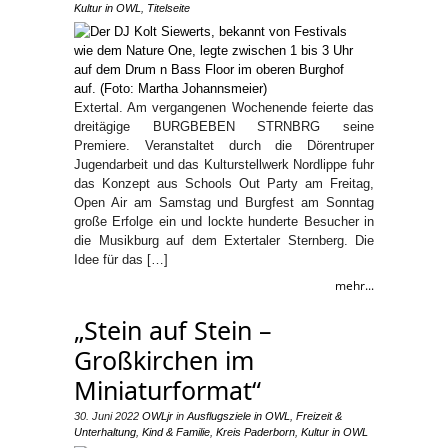
Kultur in OWL
,
Titelseite
Extertal. Am vergangenen Wochenende feierte das
dreitägige BURGBEBEN STRNBRG seine
Premiere. Veranstaltet durch die Dörentruper
Jugendarbeit und das Kulturstellwerk Nordlippe fuhr
das Konzept aus Schools Out Party am Freitag,
Open Air am Samstag und Burgfest am Sonntag
große Erfolge ein und lockte hunderte Besucher in
die Musikburg auf dem Extertaler Sternberg. Die
Idee für das […]
mehr...
„Stein auf Stein –
Großkirchen im
Miniaturformat“
30. Juni 2022
OWLjr
in
Ausflugsziele in OWL
,
Freizeit &
Unterhaltung
,
Kind & Familie
,
Kreis Paderborn
,
Kultur in OWL