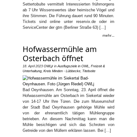
Settertobulte vermittelt Interessierten frühmorgens
ab 7 Uhr Wissenswertes über heimische Vögel und
ihre Stimmen. Die Führung dauert rund 90 Minuten.
Tickets sind online unter reservix.de oder im
ServiceCenter der gtm (Berliner Straße 63) […]
mehr...
Hofwassermühle am
Osterbach öffnet
18. April 2023
OWLjr
in
Ausflugsziele in OWL
,
Freizeit &
Unterhaltung
,
Kreis Minden - Lübbecke
,
Titelseite
Bad Oeynhausen. Am Sonntag, 23. April öffnet die
Hofwassermühle am Osterbach im Siekertal wieder
von 14-17 Uhr Ihre Türen. Die zum Museumshof
der Stadt Bad Oeynhausen gehörige Mühle wird
von der ehrenamtlich tätigen Mühlengruppe
betrieben. An diesem Nachmittag kann man die
Mühle besichtigen und sich das Schroten von
Getreide von den Müllern erklären lassen. Bei […]