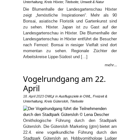
Unterhaltung
,
Kreis Höxter
,
Titelseite
,
Umwelt & Natur
Die Blumenhalle der Landesgartenschau Höxter
zeigt „fernöstliche Inspirationen“. Mehr als 90
Bonsai, asiatische Floristik und Gartenkunst sind
zu sehen. Höxter. Japan ist zu Gast auf der
Landesgartenschau in Höxter. Die Blumenhalle der
Landesgartenschau in Höxter entführt die Besucher
nach Fernost: Bonsai in riesiger Vielfalt sind dort
momentan zu sehen. Regionale Züchter der
Arbeitskreise Lippe-Südost und […]
mehr...
Vogelrundgang am 22.
April
18. April 2023
OWLjr
in
Ausflugsziele in OWL
,
Freizeit &
Unterhaltung
,
Kreis Gütersloh
,
Titelseite
Ornithologische Führung durch den Stadtpark
Gütersloh. Die Gütersloh Marketing (gtm) bietet am
22.4. eine vogelkundliche Führung durch den
Stadtpark Gütersloh an. Hobbyornithologe Ludger