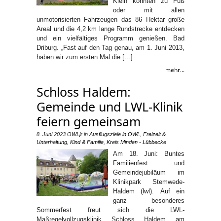
Klein konnten zu Fuß
oder mit allen
unmotorisierten Fahrzeugen das 86 Hektar große
Areal und die 4,2 km lange Rundstrecke entdecken
und ein vielfältiges Programm genießen. Bad
Driburg. „Fast auf den Tag genau, am 1. Juni 2013,
haben wir zum ersten Mal die […]
mehr...
Schloss Haldem:
Gemeinde und LWL-Klinik
feiern gemeinsam
8. Juni 2023
OWLjr
in
Ausflugsziele in OWL
,
Freizeit &
Unterhaltung
,
Kind & Familie
,
Kreis Minden - Lübbecke
Am 18. Juni: Buntes
Familienfest und
Gemeindejubiläum im
Klinikpark Stemwede-
Haldem (lwl). Auf ein
ganz besonderes
Sommerfest freut sich die LWL-
Maßregelvollzugsklinik Schloss Haldem am