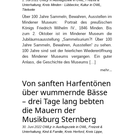
1. Juli 2022
OWLjr
in
Ausflugsziele in OWL
,
Freizeit &
Unterhaltung
,
Kreis Minden - Lübbecke
,
Kultur in OWL
,
Titelseite
Über 100 Jahre Sammeln, Bewahren, Ausstellen im
Mindener Museum: Portrait des preußischen
Königs Friedrich Wilhelm IV., 1846 Minden. Bis
zum 2. Oktober ist im Mindener Museum die
Jubiläumsausstellung „Sammelsurium?! Über 100
Jahre Sammeln, Bewahren, Ausstellen“ zu sehen.
100 Jahre sind seit der feierlichen Wiedereröffnung
des Mindener Museums vergangen. Ein guter
Anlass, die Geschichte des Museums […]
mehr...
Von sanften Harfentönen
über wummernde Bässe
– drei Tage lang bebten
die Mauern der
Musikburg Sternberg
30. Juni 2022
OWLjr
in
Ausflugsziele in OWL
,
Freizeit &
Unterhaltung
,
Kind & Familie
,
Kreis Herford
,
Kreis Lippe
,