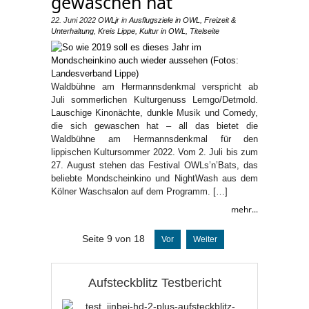
gewaschen hat
22. Juni 2022
OWLjr
in
Ausflugsziele in OWL
,
Freizeit &
Unterhaltung
,
Kreis Lippe
,
Kultur in OWL
,
Titelseite
Waldbühne am Hermannsdenkmal verspricht ab
Juli sommerlichen Kulturgenuss Lemgo/Detmold.
Lauschige Kinonächte, dunkle Musik und Comedy,
die sich gewaschen hat – all das bietet die
Waldbühne am Hermannsdenkmal für den
lippischen Kultursommer 2022. Vom 2. Juli bis zum
27. August stehen das Festival OWLs’n’Bats, das
beliebte Mondscheinkino und NightWash aus dem
Kölner Waschsalon auf dem Programm. […]
mehr...
Seite 9 von 18
Vor
Weiter
Aufsteckblitz Testbericht