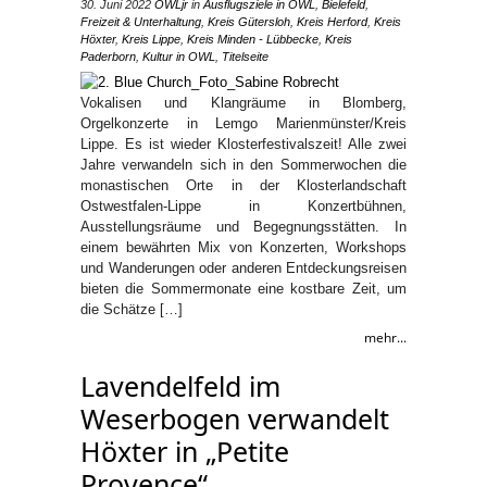
30. Juni 2022
OWLjr
in
Ausflugsziele in OWL
,
Bielefeld
,
Freizeit & Unterhaltung
,
Kreis Gütersloh
,
Kreis Herford
,
Kreis
Höxter
,
Kreis Lippe
,
Kreis Minden - Lübbecke
,
Kreis
Paderborn
,
Kultur in OWL
,
Titelseite
Vokalisen und Klangräume in Blomberg,
Orgelkonzerte in Lemgo Marienmünster/Kreis
Lippe. Es ist wieder Klosterfestivalszeit! Alle zwei
Jahre verwandeln sich in den Sommerwochen die
monastischen Orte in der Klosterlandschaft
Ostwestfalen-Lippe in Konzertbühnen,
Ausstellungsräume und Begegnungsstätten. In
einem bewährten Mix von Konzerten, Workshops
und Wanderungen oder anderen Entdeckungsreisen
bieten die Sommermonate eine kostbare Zeit, um
die Schätze […]
mehr...
Lavendelfeld im
Weserbogen verwandelt
Höxter in „Petite
Provence“