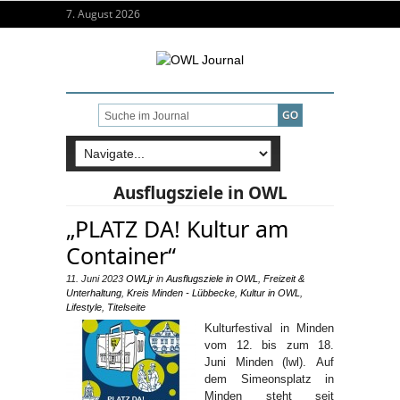
7. August 2026
Ausflugsziele in OWL
„PLATZ DA! Kultur am
Container“
11. Juni 2023
OWLjr
in
Ausflugsziele in OWL
,
Freizeit &
Unterhaltung
,
Kreis Minden - Lübbecke
,
Kultur in OWL
,
Lifestyle
,
Titelseite
Kulturfestival in Minden
vom 12. bis zum 18.
Juni Minden (lwl). Auf
dem Simeonsplatz in
Minden steht seit