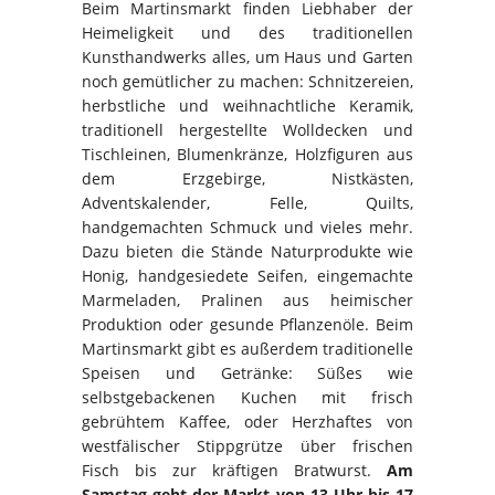
Beim Martinsmarkt finden Liebhaber der
Heimeligkeit und des traditionellen
Kunsthandwerks alles, um Haus und Garten
noch gemütlicher zu machen: Schnitzereien,
herbstliche und weihnachtliche Keramik,
traditionell hergestellte Wolldecken und
Tischleinen, Blumenkränze, Holzfiguren aus
dem Erzgebirge, Nistkästen,
Adventskalender, Felle, Quilts,
handgemachten Schmuck und vieles mehr.
Dazu bieten die Stände Naturprodukte wie
Honig, handgesiedete Seifen, eingemachte
Marmeladen, Pralinen aus heimischer
Produktion oder gesunde Pflanzenöle. Beim
Martinsmarkt gibt es außerdem traditionelle
Speisen und Getränke: Süßes wie
selbstgebackenen Kuchen mit frisch
gebrühtem Kaffee, oder Herzhaftes von
westfälischer Stippgrütze über frischen
Fisch bis zur kräftigen Bratwurst.
Am
Samstag geht der Markt von 13 Uhr bis 17