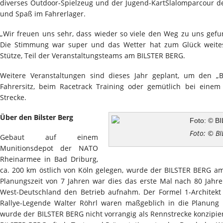
diverses Outdoor-Spielzeug und der Jugend-KartSlalomparcour de
und Spaß im Fahrerlager.
„Wir freuen uns sehr, dass wieder so viele den Weg zu uns gef
Die Stimmung war super und das Wetter hat zum Glück weitest
Stütze, Teil der Veranstaltungsteams am BILSTER BERG.
Weitere Veranstaltungen sind dieses Jahr geplant, um den „B
Fahrersitz, beim Racetrack Training oder gemütlich bei eine
Strecke.
Über den Bilster Berg
Foto: © B
Gebaut auf einem
Munitionsdepot der NATO
Rheinarmee in Bad Driburg,
ca. 200 km östlich von Köln gelegen, wurde der BILSTER BERG am 
Planungszeit von 7 Jahren war dies das erste Mal nach 80 Jahr
West-Deutschland den Betrieb aufnahm. Der Formel 1-Architek
Rallye-Legende Walter Röhrl waren maßgeblich in die Planung
wurde der BILSTER BERG nicht vorrangig als Rennstrecke konzipie