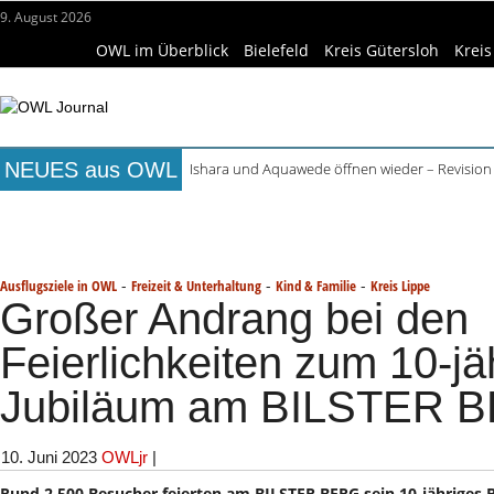
9. August 2026
OWL im Überblick
Bielefeld
Kreis Gütersloh
Kreis
NEUES aus OWL
Ishara und Aquawede öffnen wieder – Revision
Alkoholprobleme in Bielefeld verursachen mehr
Titelseite
Beruf & Bildung
Freizeittipps
Haus & Ga
Handgemachte Geschenkideen im Pop-up-Store
Bielefelder Freibäder: 350.000 Gäste schon An
Wissenschaft & Hochschule
Medizin & Gesundheit
K
Freie Ausbildungsplätze in OWL: 3.870 Stellen o
-
-
-
Ausflugsziele in OWL
Freizeit & Unterhaltung
Kind & Familie
Kreis Lippe
Großer Andrang bei den
Feierlichkeiten zum 10-jä
Jubiläum am BILSTER 
10. Juni 2023
OWLjr
|
Rund 2.500 Besucher feierten am BILSTER BERG sein 10-jähriges