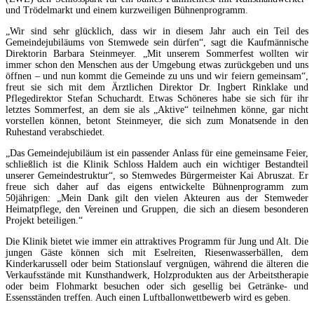
und Trödelmarkt und einem kurzweiligen Bühnenprogramm.
„Wir sind sehr glücklich, dass wir in diesem Jahr auch ein Teil des
Gemeindejubiläums von Stemwede sein dürfen“, sagt die Kaufmännische
Direktorin Barbara Steinmeyer. „Mit unserem Sommerfest wollten wir
immer schon den Menschen aus der Umgebung etwas zurückgeben und uns
öffnen – und nun kommt die Gemeinde zu uns und wir feiern gemeinsam“,
freut sie sich mit dem Ärztlichen Direktor Dr. Ingbert Rinklake und
Pflegedirektor Stefan Schuchardt. Etwas Schöneres habe sie sich für ihr
letztes Sommerfest, an dem sie als „Aktive“ teilnehmen könne, gar nicht
vorstellen können, betont Steinmeyer, die sich zum Monatsende in den
Ruhestand verabschiedet.
„Das Gemeindejubiläum ist ein passender Anlass für eine gemeinsame Feier,
schließlich ist die Klinik Schloss Haldem auch ein wichtiger Bestandteil
unserer Gemeindestruktur“, so Stemwedes Bürgermeister Kai Abruszat. Er
freue sich daher auf das eigens entwickelte Bühnenprogramm zum
50jährigen: „Mein Dank gilt den vielen Akteuren aus der Stemweder
Heimatpflege, den Vereinen und Gruppen, die sich an diesem besonderen
Projekt beteiligen.“
Die Klinik bietet wie immer ein attraktives Programm für Jung und Alt. Die
jungen Gäste können sich mit Eselreiten, Riesenwasserbällen, dem
Kinderkarussell oder beim Stationslauf vergnügen, während die älteren die
Verkaufsstände mit Kunsthandwerk, Holzprodukten aus der Arbeitstherapie
oder beim Flohmarkt besuchen oder sich gesellig bei Getränke- und
Essensständen treffen. Auch einen Luftballonwettbewerb wird es geben.