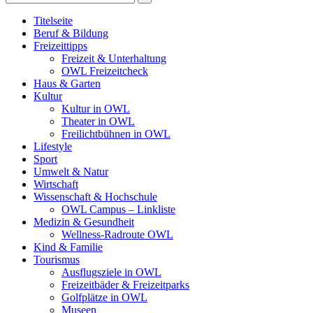
Titelseite
Beruf & Bildung
Freizeittipps
Freizeit & Unterhaltung
OWL Freizeitcheck
Haus & Garten
Kultur
Kultur in OWL
Theater in OWL
Freilichtbühnen in OWL
Lifestyle
Sport
Umwelt & Natur
Wirtschaft
Wissenschaft & Hochschule
OWL Campus – Linkliste
Medizin & Gesundheit
Wellness-Radroute OWL
Kind & Familie
Tourismus
Ausflugsziele in OWL
Freizeitbäder & Freizeitparks
Golfplätze in OWL
Museen