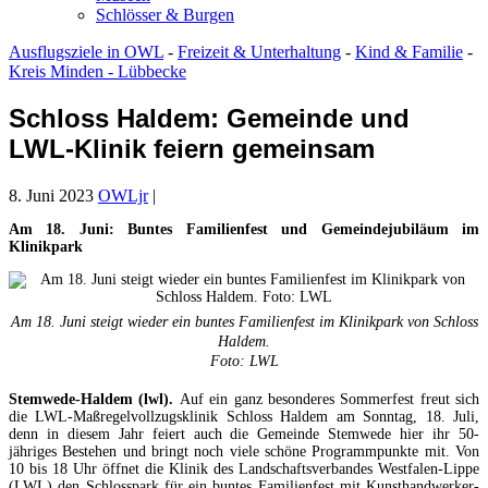
Schlösser & Burgen
Ausflugsziele in OWL
-
Freizeit & Unterhaltung
-
Kind & Familie
-
Kreis Minden - Lübbecke
Schloss Haldem: Gemeinde und
LWL-Klinik feiern gemeinsam
8. Juni 2023
OWLjr
|
Am 18. Juni: Buntes Familienfest und Gemeindejubiläum im
Klinikpark
Am 18. Juni steigt wieder ein buntes Familienfest im Klinikpark von Schloss
Haldem.
Foto: LWL
Stemwede-Haldem (lwl).
Auf ein ganz besonderes Sommerfest freut sich
die LWL-Maßregelvollzugsklinik Schloss Haldem am Sonntag, 18. Juli,
denn in diesem Jahr feiert auch die Gemeinde Stemwede hier ihr 50-
jähriges Bestehen und bringt noch viele schöne Programmpunkte mit. Von
10 bis 18 Uhr öffnet die Klinik des Landschaftsverbandes Westfalen-Lippe
(LWL) den Schlosspark für ein buntes Familienfest mit Kunsthandwerker-