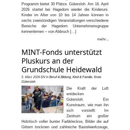
Programm bietet 30 Plätze. Gütersloh. Am 16. April
2026 startet bei Hagedorn wieder die Kinderuni.
Kinder im Alter von 10 bis 14 Jahren können in
sechs zweistündigen Veranstaltungen verschiedene
Bereiche der Hagedorn Unternehmensgruppe
kennenlernen – von Abbruch […]
mehr...
MINT-Fonds unterstützt
Pluskurs an der
Grundschule Heidewald
5. März 2026
DV
in
Beruf & Bildung
,
Kind & Familie
,
Kreis
Gütersloh
Die Kraft der Luft
entdecken
Gütersloh. Ein
Kunstraum, wie man ihn
sich vorstellt: Im
Zentrum ein großer
Holztisch voller bunter Farbkleckse, Bilder die auf
Gittern trocknen und zahlreiche Bastelwerkzeuge,