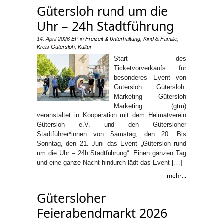
Gütersloh rund um die
Uhr – 24h Stadtführung
14. April 2026
EP
in
Freizeit & Unterhaltung
,
Kind & Familie
,
Kreis Gütersloh
,
Kultur
Start des
Ticketvorverkaufs für
besonderes Event von
Gütersloh Gütersloh.
Marketing Gütersloh
Marketing (gtm)
veranstaltet in Kooperation mit dem Heimatverein
Gütersloh e.V. und den Gütersloher
Stadtführer*innen von Samstag, den 20. Bis
Sonntag, den 21. Juni das Event „Gütersloh rund
um die Uhr – 24h Stadtführung“. Einen ganzen Tag
und eine ganze Nacht hindurch lädt das Event […]
mehr...
Gütersloher
Feierabendmarkt 2026