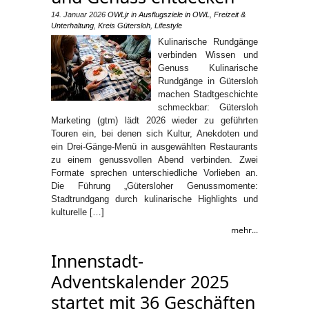
14. Januar 2026
OWLjr
in
Ausflugsziele in OWL
,
Freizeit &
Unterhaltung
,
Kreis Gütersloh
,
Lifestyle
Kulinarische Rundgänge
verbinden Wissen und
Genuss Kulinarische
Rundgänge in Gütersloh
machen Stadtgeschichte
schmeckbar: Gütersloh
Marketing (gtm) lädt 2026 wieder zu geführten
Touren ein, bei denen sich Kultur, Anekdoten und
ein Drei-Gänge-Menü in ausgewählten Restaurants
zu einem genussvollen Abend verbinden. Zwei
Formate sprechen unterschiedliche Vorlieben an.
Die Führung „Gütersloher Genussmomente:
Stadtrundgang durch kulinarische Highlights und
kulturelle […]
mehr...
Innenstadt-
Adventskalender 2025
startet mit 36 Geschäften