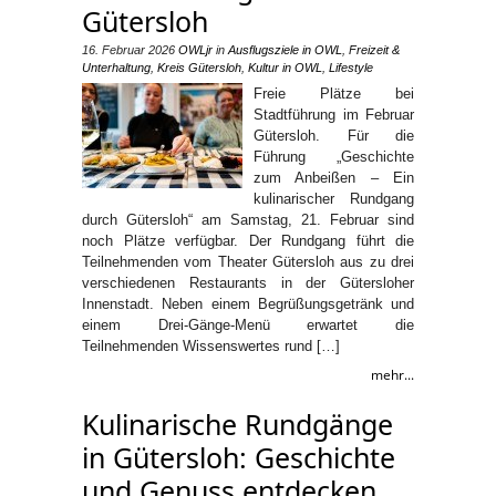
Gütersloh
16. Februar 2026
OWLjr
in
Ausflugsziele in OWL
,
Freizeit &
Unterhaltung
,
Kreis Gütersloh
,
Kultur in OWL
,
Lifestyle
Freie Plätze bei
Stadtführung im Februar
Gütersloh. Für die
Führung „Geschichte
zum Anbeißen – Ein
kulinarischer Rundgang
durch Gütersloh“ am Samstag, 21. Februar sind
noch Plätze verfügbar. Der Rundgang führt die
Teilnehmenden vom Theater Gütersloh aus zu drei
verschiedenen Restaurants in der Gütersloher
Innenstadt. Neben einem Begrüßungsgetränk und
einem Drei-Gänge-Menü erwartet die
Teilnehmenden Wissenswertes rund […]
mehr...
Kulinarische Rundgänge
in Gütersloh: Geschichte
und Genuss entdecken