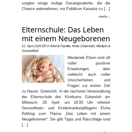
sorgten einige mutige Gesangstalente, die die
Chance wahrnahmen, vor Publikum Karaoke zu […]
mehr...
Elternschule: Das Leben
mit einem Neugeborenen
22. April 2026
EP
in
Kind & Familie
,
Kreis Gütersloh
,
Medizin &
Gesundheit
Werdende Eltern sind oft
voller positiver
Erwartungen, aber
vielleicht auch voller
Unsicherheiten und
Fragen zur ersten Zeit
zu Hause. Gütersloh. In der nächsten Veranstaltung
der Elternschule des Klinikums Gütersloh am
Mittwoch, 29. April, um 18:00 Uhr referiert
Gesundheits- und Kinderkrankenpflegerin Elvira
Rüthing zum Thema „Das Leben mit einem
Neugeborenen“. Sie gibt Tipps und Ratschläge rund
[…]