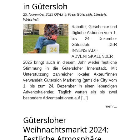
in Gütersloh
25. November 2025
OWLjr
in
Kreis Gütersloh
,
Lifestyle
,
Wirtschaft
Rabatte, Geschenke und
tägliche Aktionen vom 1.
bis 24. Dezember
Gütersloh. DER
INNENSTADT-
ADVENTSKALENDER
2025 bringt auch in diesem Jahr wieder festliche
Stimmung in die Gütersloher Innenstadt. Mit
Unterstützung zahlreicher lokaler Akteur*innen
verwandelt Gütersloh Marketing (gtm) die City vom
1. bis zum 24. Dezember in einen lebendigen
Adventskalender. Täglich warten ein bis zwei
besondere Adventsaktionen auf […]
mehr...
Gütersloher
Weihnachtsmarkt 2024:
Festliche Atmosphäre