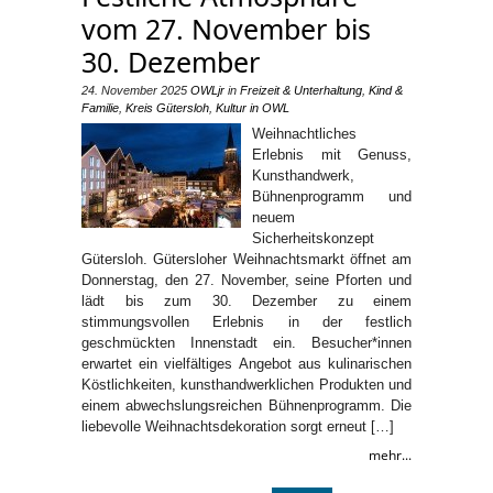
vom 27. November bis
30. Dezember
24. November 2025
OWLjr
in
Freizeit & Unterhaltung
,
Kind &
Familie
,
Kreis Gütersloh
,
Kultur in OWL
Weihnachtliches
Erlebnis mit Genuss,
Kunsthandwerk,
Bühnenprogramm und
neuem
Sicherheitskonzept
Gütersloh. Gütersloher Weihnachtsmarkt öffnet am
Donnerstag, den 27. November, seine Pforten und
lädt bis zum 30. Dezember zu einem
stimmungsvollen Erlebnis in der festlich
geschmückten Innenstadt ein. Besucher*innen
erwartet ein vielfältiges Angebot aus kulinarischen
Köstlichkeiten, kunsthandwerklichen Produkten und
einem abwechslungsreichen Bühnenprogramm. Die
liebevolle Weihnachtsdekoration sorgt erneut […]
mehr...