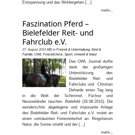
Entspannung und das Wohlergehen […]
mehr...
Faszination Pferd –
Bielefelder Reit- und
Fahrclub e.V.
27. August 2015
MD
in
Freizeit & Unterhaltung
,
Kind &
Familie
,
OWL Freizeitcheck
,
Sport
,
Umwelt & Natur
Das OWL Journal durfte
dank der großartigen
Unterstützung des
Bielefelder Reit- und
Fahrclubs und Christian
Deharde einen Tag lang
in die Welt der Schimmel, Füchse und
Neuseeländer tauchen. Bielefeld (26.08.2015). Die
wunderschön abgelegene und imposante Anlage
des Bielefelder Reit- und Fahrclubs e.V. mutet an
einen verträumten Ferienreiterhof an. Ringsherum
Natur, die Sonne strahlt und der […]
mehr...