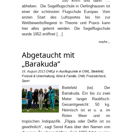
100 km/h und dann ….
abheben. Die Segelflugschule in Oerlinghausen ist
einer der schönsten Flugschule Europas. Vom
ersten Start des Luftsportes bis hin zur
Wettbewerbsfliegerei in Theorie und Praxis kann
hier alles gelernt werden. Die Segelflugschule
wurde 1952 eröffnet […]
mehr...
Abgetaucht mit
„Barakuda“
16. August 2013
OWLjr
in
Ausflugsziele in OWL
,
Bielefeld
,
Freizeit & Unterhaltung
,
Kind & Familie
,
OWL Freizeitcheck
,
Sport
Bielefeld (iw). Der
Barrakuda. Ein bis zu zwei
Meter langer Raubfisch.
Gesamtgewicht: 50 kg.
Heimisch ist er u. a. im
Roten Meer und im
tropischen Indopazifik. „Flippa oder Delfin ist so
gewöhnlich“, sagt Senol Kara über den Namen von