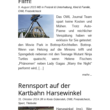
Film!
9. August 2015
MD
in
Freizeit & Unterhaltung
,
Kind & Familie
,
OWL Freizeitcheck
Das OWL Journal Team
spart keine Kosten und
Mühen. Trotz Auto-
Panne und reichlicher
Verspätung haben wir
exklusiv für Sie getestet:
den Movie Park in Bottrop-Kirchhellen. Bottrop.
Wenn van Helsing auf die Minions trifft und
Spongebob nebenan mit den Teenage Mutant Ninja
Turtles quatscht, wenn Helene Fischers
„Phänomen“ neben Lady Gagas „Marry the Night“
performt wird, […]
mehr...
Rennsport auf der
Kartbahn Harsewinkel
31. Oktober 2014
JR
in
Kreis Gütersloh
,
OWL Freizeitcheck
,
Sport
,
Titelseite
Harsewinkel (ms). Wer