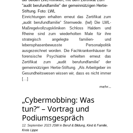
Einrichtungen erhalten erneut das Zertifikat zum
„audit berufundfamilie“ Stemwede. (lwl) Die LWL-
Maßregelvollzugskliniken Schloss Haldem und
Rheine sind zum wiederholten Male für ihre
strategisch angelegte familien- und
lebensphasenbewusste Personalpolitik
ausgezeichnet worden. Die Fachkrankenhäuser für
forensische Psychiatrie erhielten erneut das
Zertifikat zum „audit berufundfamilie“ der
gemeinnützigen Hertie-Stiftung. „Als Arbeitgeber im
Gesundheitswesen wissen wir, dass es nicht immer
[…]
mehr...
„Cybermobbing: Was
tun?“ – Vortrag und
Podiumsgespräch
12. September 2023
JSW
in
Beruf & Bildung
,
Kind & Familie
,
Kreis Lippe