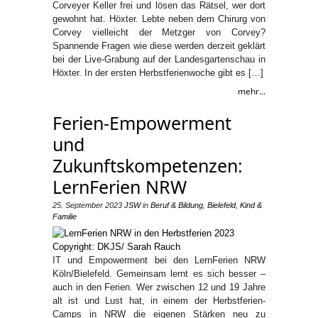
Corveyer Keller frei und lösen das Rätsel, wer dort
gewohnt hat. Höxter. Lebte neben dem Chirurg von
Corvey vielleicht der Metzger von Corvey?
Spannende Fragen wie diese werden derzeit geklärt
bei der Live-Grabung auf der Landesgartenschau in
Höxter. In der ersten Herbstferienwoche gibt es […]
mehr...
Ferien-Empowerment
und
Zukunftskompetenzen:
LernFerien NRW
25. September 2023
JSW
in
Beruf & Bildung
,
Bielefeld
,
Kind &
Familie
IT und Empowerment bei den LernFerien NRW
Köln/Bielefeld. Gemeinsam lernt es sich besser –
auch in den Ferien. Wer zwischen 12 und 19 Jahre
alt ist und Lust hat, in einem der Herbstferien-
Camps in NRW die eigenen Stärken neu zu