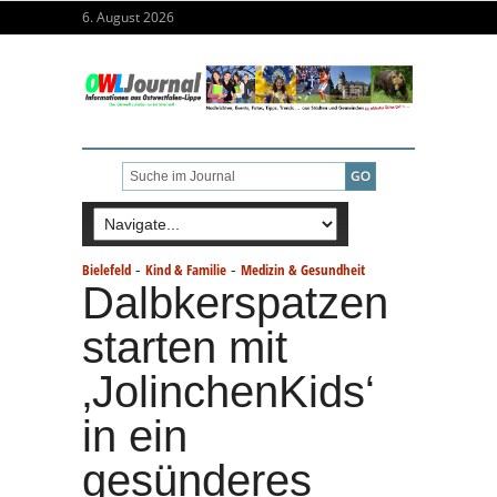
6. August 2026
-
-
Bielefeld
Kind & Familie
Medizin & Gesundheit
Dalbkerspatzen
starten mit
‚JolinchenKids‘
in ein
gesünderes