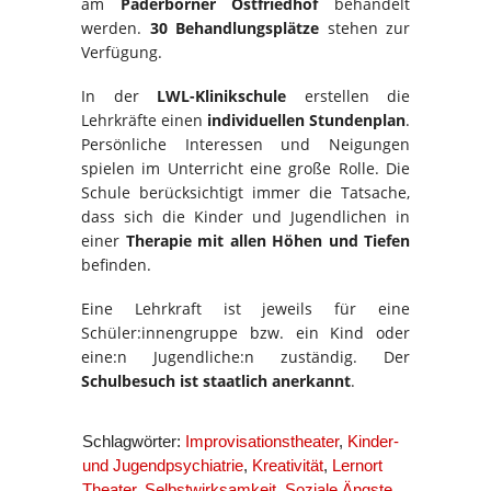
am
Paderborner Ostfriedhof
behandelt
werden.
30 Behandlungsplätze
stehen zur
Verfügung.
In der
LWL-Klinikschule
erstellen die
Lehrkräfte einen
individuellen Stundenplan
.
Persönliche Interessen und Neigungen
spielen im Unterricht eine große Rolle. Die
Schule berücksichtigt immer die Tatsache,
dass sich die Kinder und Jugendlichen in
einer
Therapie mit allen Höhen und Tiefen
befinden.
Eine Lehrkraft ist jeweils für eine
Schüler:innengruppe bzw. ein Kind oder
eine:n Jugendliche:n zuständig. Der
Schulbesuch ist staatlich anerkannt
.
Schlagwörter:
Improvisationstheater
,
Kinder-
und Jugendpsychiatrie
,
Kreativität
,
Lernort
Theater
,
Selbstwirksamkeit
,
Soziale Ängste
,