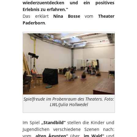
wiederzuentdecken und ein positives
Erlebnis zu erfahren.“
Das erklärt
Nina Bosse
vom
Theater
Paderborn
.
Spielfreude im Probenraum des Theaters. Foto:
LWL/Julia Hollwedel
Im Spiel
„Standbild“
stellen die Kinder und
Jugendlichen verschiedene Szenen nach:
vom
„alten Ägypten“
über
„im Wald“
und