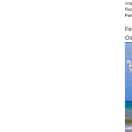
ung
Rep
Fot
Fe
Os