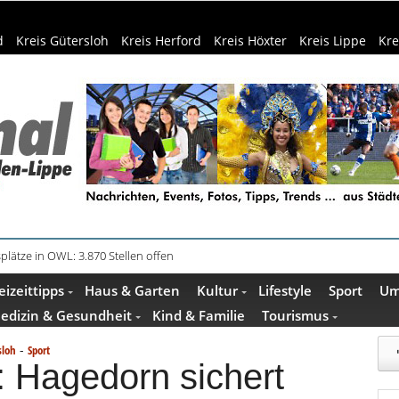
d
Kreis Gütersloh
Kreis Herford
Kreis Höxter
Kreis Lippe
Kre
plätze in OWL: 3.870 Stellen offen
in Küche und Bad schont Ressourcen
eizeittipps
Haus & Garten
Kultur
Lifestyle
Sport
Um
edizin & Gesundheit
Kind & Familie
Tourismus
-
sloh
Sport
: Hagedorn sichert