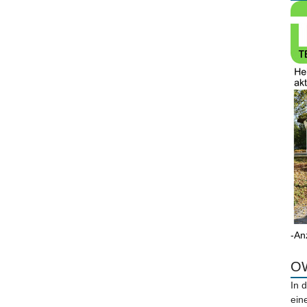
-An
OW
In 
ein