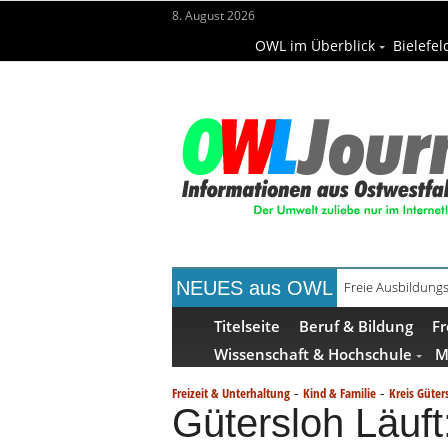
8. August 2026
OWL im Überblick
Bielefel
NEUES aus OWL
Freie Ausbildungs
Recyclingpapier 
Titelseite
Beruf & Bildung
Fr
Wissenschaft & Hochschule
M
-
-
Freizeit & Unterhaltung
Kind & Familie
Kreis Güter
Gütersloh Läuft