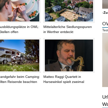
-
Zu
OW
Ausbildungsplätze in OWL:
Mittelalterliche Siedlungsspuren
Tes
Stellen offen
in Werther entdeckt
randgefahr beim Camping:
Matteo Raggi Quartett in
llten Reisende beachten
Harsewinkel spielt zweimal
Ur
Wa