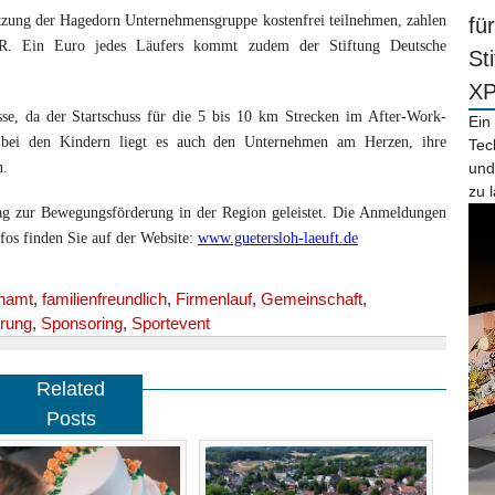
zung der Hagedorn Unternehmensgruppe kostenfrei teilnehmen, zahlen
fü
R. Ein Euro jedes Läufers kommt zudem der Stiftung Deutsche
St
X
se, da der Startschuss für die 5 bis 10 km Strecken im After-Work-
Ein
 bei den Kindern liegt es auch den Unternehmen am Herzen, ihre
Tec
n.
und
zu 
rag zur Bewegungsförderung in der Region geleistet. Die Anmeldungen
fos finden Sie auf der Website:
www.guetersloh-laeuft.de
namt
,
familienfreundlich
,
Firmenlauf
,
Gemeinschaft
,
rung
,
Sponsoring
,
Sportevent
Related
Posts