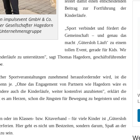
leistet damit einen entscheidenden
Beitrag zur Fortführung der
Kinderläufe.
rin impulsevent GmbH & Co.
r Gesellschafter Hagedorn
„Sport verbindet und fördert die
Unternehmensgruppe
Gemeinschaft – und genau das
macht ‚Gütersloh Läuft‘ zu einem
tollen Event, gerade für Kids. Wir
inderläufe zu unterstützen“, sagt Thomas Hagedorn, geschäftsführender
pe.
cher Sportveranstaltungen zunehmend herausfordernder wird, ist die
r denn je. „Ohne das Engagement von Partnern wie Hagedorn wäre es
ere auch die Kinderläufe, weiter kostenfrei anzubieten“, erklärt die
W
t es am Herzen, schon die Jüngsten für Bewegung zu begeistern und ein
L
n oder im Klassen- bzw. Kitaverband – für viele Kinder ist „Gütersloh
rferien. Hier geht es nicht um Bestzeiten, sondern darum, Spaß an der
zu sein.
We