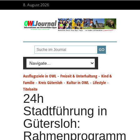
8. August 2026
-
-
Ausflugsziele in OWL
Freizeit & Unterhaltung
Kind &
-
-
-
-
Familie
Kreis Gütersloh
Kultur in OWL
Lifestyle
Titelseite
24h
Stadtführung in
Gütersloh:
Rahmenprogramm