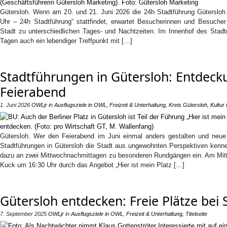
Gütersloh. Wenn am 20. und 21. Juni 2026 die 24h Stadtführung Gütersloh 
Uhr – 24h Stadtführung“ stattfindet, erwartet Besucherinnen und Besucher 
Stadt zu unterschiedlichen Tages- und Nachtzeiten. Im Innenhof des Stad
Tagen auch ein lebendiger Treffpunkt mit […]
Stadtführungen in Gütersloh: Entdec
Feierabend
1. Juni 2026
OWLjr
in
Ausflugsziele in OWL
,
Freizeit & Unterhaltung
,
Kreis Gütersloh
,
Kultur
Gütersloh. Wer den Feierabend im Juni einmal anders gestalten und neu
Stadtführungen in Gütersloh die Stadt aus ungewohnten Perspektiven kennen
dazu an zwei Mittwochnachmittagen zu besonderen Rundgängen ein. Am Mittwo
Kuck um 16:30 Uhr durch das Angebot „Hier ist mein Platz […]
Gütersloh entdecken: Freie Plätze bei
7. September 2025
OWLjr
in
Ausflugsziele in OWL
,
Freizeit & Unterhaltung
,
Titelseite