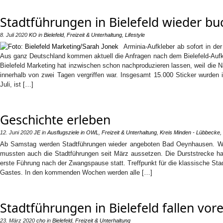
Stadtführungen in Bielefeld wieder bu
8. Juli 2020
KO
in
Bielefeld
,
Freizeit & Unterhaltung
,
Lifestyle
Arminia-Aufkleber ab sofort in der 
Aus ganz Deutschland kommen aktuell die Anfragen nach dem Bielefeld-Aufkl
Bielefeld Marketing hat inzwischen schon nachproduzieren lassen, weil die N
innerhalb von zwei Tagen vergriffen war. Insgesamt 15.000 Sticker wurden 
Juli, ist […]
Geschichte erleben
12. Juni 2020
JE
in
Ausflugsziele in OWL
,
Freizeit & Unterhaltung
,
Kreis Minden - Lübbecke
,
Ab Samstag werden Stadtführungen wieder angeboten Bad Oeynhausen. Wie 
mussten auch die Stadtführungen seit März aussetzen. Die Durststrecke h
erste Führung nach der Zwangspause statt. Treffpunkt für die klassische St
Gastes. In den kommenden Wochen werden alle […]
Stadtführungen in Bielefeld fallen vore
23. März 2020
cho
in
Bielefeld
,
Freizeit & Unterhaltung