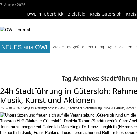
7. August 2026
OWL im Überblick
Bielefeld
Kreis Gütersloh
Kreis
NEUES aus OWL
Waldbrandgefahr beim Camping: Das sollten R
Städtepartnerschaft Büren und Ignalina beim S
Titelseite
Beruf & Bildung
Freizeittipps
Haus & Ga
Kollektion Skill Sharing der HSBI in Berlin ausg
Matteo Raggi Quartett in Harsewinkel spielt zwe
Wissenschaft & Hochschule
Medizin & Gesundheit
K
Berufsbegleitender Bachelorstudiengang Betrieb
Tag Archives:
Stadtführun
24h Stadtführung in Gütersloh: Rah
Musik, Kunst und Aktionen
15. Juni 2026
OWLjr
in
Ausflugsziele in OWL
,
Freizeit & Unterhaltung
,
Kind & Familie
,
Kreis 