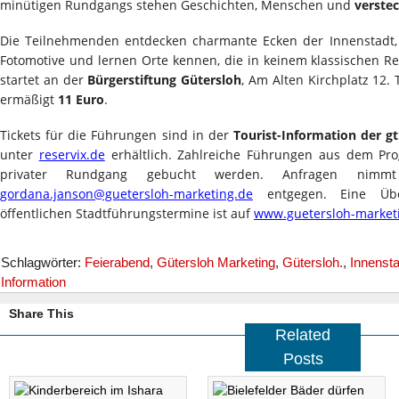
minütigen Rundgangs stehen Geschichten, Menschen und
verstec
Die Teilnehmenden entdecken charmante Ecken der Innenstadt, 
Fotomotive und lernen Orte kennen, die in keinem klassischen Re
startet an der
Bürgerstiftung Gütersloh
, Am Alten Kirchplatz 12. 
ermäßigt
11 Euro
.
Tickets für die Führungen sind in der
Tourist-Information der g
unter
reservix.de
erhältlich. Zahlreiche Führungen aus dem P
privater Rundgang gebucht werden. Anfragen nim
gordana.janson@guetersloh-marketing.de
entgegen. Eine Übe
öffentlichen Stadtführungstermine ist auf
www.guetersloh-market
Schlagwörter:
Feierabend
,
Gütersloh Marketing
,
Gütersloh.
,
Innensta
Information
Share This
Related
Posts