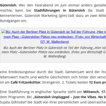
Gütersloh.
Wer den Feierabend im Juni einmal anders gestal
möchte, kann bei
Stadtführungen in Gütersloh
die Stadt 
kennenlernen. Gütersloh Marketing (gtm) lädt dazu an zwei Mi
Rundgängen ein.
BU: Auch der Berliner Platz in Gütersloh ist Teil der Führung „Hier ist
mein Platz –Gütersloher Plätze neu entdecken. (Foto: pro Wirtschaft G
M. Wallenfang)
eine Entdeckungstour durch die Stadt. Gemeinsam wird der Fr
lebenswert macht und welche Geschichten sich hinter den versc
ist am
Café Fritzenkötter
, Strengerstr. 2. Tickets kosten
12 Euro p
Eine Stadtführung in englischer Sprache steht am
Mittwoch, 17.
dem Programm. Bei
„Gütersloh Unplugged – Just the Vibes. No S
Sujata Göhlsdorf die Stadt von ihrer persönlichen und überrasch