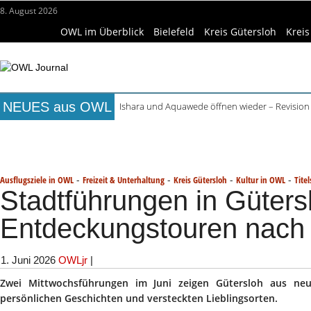
8. August 2026
OWL im Überblick
Bielefeld
Kreis Gütersloh
Kreis
NEUES aus OWL
Ishara und Aquawede öffnen wieder – Revision
Alkoholprobleme in Bielefeld verursachen mehr
Titelseite
Beruf & Bildung
Freizeittipps
Haus & Ga
Handgemachte Geschenkideen im Pop-up-Store
Bielefelder Freibäder: 350.000 Gäste schon An
Wissenschaft & Hochschule
Medizin & Gesundheit
K
Freie Ausbildungsplätze in OWL: 3.870 Stellen o
-
-
-
-
Ausflugsziele in OWL
Freizeit & Unterhaltung
Kreis Gütersloh
Kultur in OWL
Titel
Stadtführungen in Güters
Entdeckungstouren nach
1. Juni 2026
OWLjr
|
Zwei Mittwochsführungen im Juni zeigen Gütersloh aus neu
persönlichen Geschichten und versteckten Lieblingsorten.