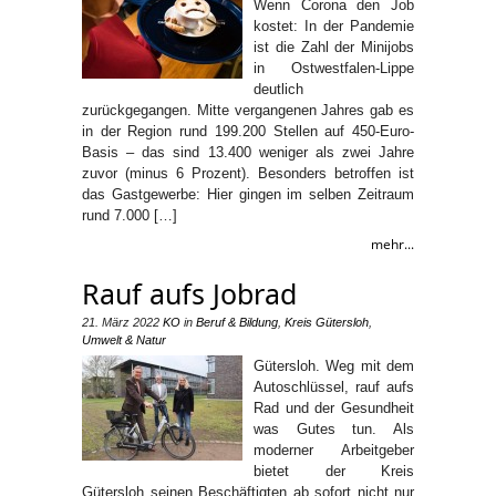
Wenn Corona den Job
kostet: In der Pandemie
ist die Zahl der Minijobs
in Ostwestfalen-Lippe
deutlich
zurückgegangen. Mitte vergangenen Jahres gab es
in der Region rund 199.200 Stellen auf 450-Euro-
Basis – das sind 13.400 weniger als zwei Jahre
zuvor (minus 6 Prozent). Besonders betroffen ist
das Gastgewerbe: Hier gingen im selben Zeitraum
rund 7.000 […]
mehr...
Rauf aufs Jobrad
21. März 2022
KO
in
Beruf & Bildung
,
Kreis Gütersloh
,
Umwelt & Natur
Gütersloh. Weg mit dem
Autoschlüssel, rauf aufs
Rad und der Gesundheit
was Gutes tun. Als
moderner Arbeitgeber
bietet der Kreis
Gütersloh seinen Beschäftigten ab sofort nicht nur