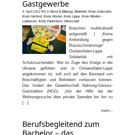
Gastgewerbe
4. April 2022
KO
in
Beruf & Bildung
,
Bielefeld
,
Kreis Gütersloh
,
Kreis Herford
,
Kreis Höxter
,
Kreis Lippe
,
Kreis Minden -
Lübbecke
,
Kreis Paderborn
,
Wirtschaft
Branchen multikulturell
aufgestellt | „Keine
Anfeindung gegen
Russischstämmige“
Ostwestfalen-Lippe.
Solidarität mit
Schutzsuchenden: Wer im Zuge des Kriegs in der
Ukraine geflohen und in Ostwestfalen-Lippe
angekommen ist, soll sich auf den Beistand von
Beschäftigten und Betrieben verlassen können.
Das fordert die Gewerkschaft Nahrung-Genuss-
Gaststätten (NGG). „Von der Hilfe bei der
Wohnungssuche über private Spenden bis hin zu
[…]
mehr...
Berufsbegleitend zum
Bachelor – das