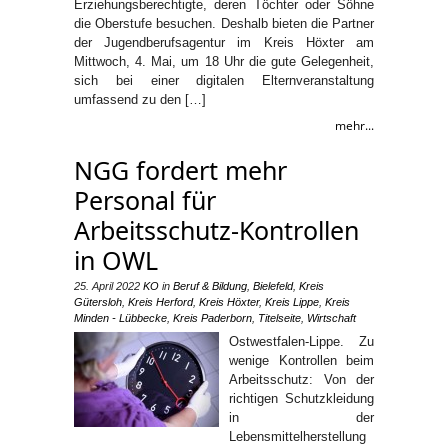
Erziehungsberechtigte, deren Töchter oder Söhne
die Oberstufe besuchen. Deshalb bieten die Partner
der Jugendberufsagentur im Kreis Höxter am
Mittwoch, 4. Mai, um 18 Uhr die gute Gelegenheit,
sich bei einer digitalen Elternveranstaltung
umfassend zu den […]
mehr...
NGG fordert mehr
Personal für
Arbeitsschutz-Kontrollen
in OWL
25. April 2022
KO
in
Beruf & Bildung
,
Bielefeld
,
Kreis
Gütersloh
,
Kreis Herford
,
Kreis Höxter
,
Kreis Lippe
,
Kreis
Minden - Lübbecke
,
Kreis Paderborn
,
Titelseite
,
Wirtschaft
Ostwestfalen-Lippe. Zu
wenige Kontrollen beim
Arbeitsschutz: Von der
richtigen Schutzkleidung
in der
Lebensmittelherstellung