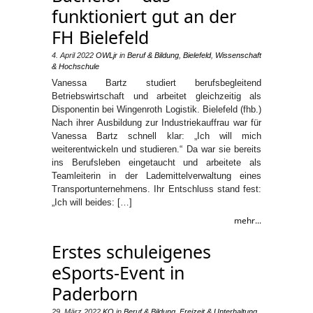
funktioniert gut an der
FH Bielefeld
4. April 2022
OWLjr
in
Beruf & Bildung
,
Bielefeld
,
Wissenschaft
& Hochschule
Vanessa Bartz studiert berufsbegleitend
Betriebswirtschaft und arbeitet gleichzeitig als
Disponentin bei Wingenroth Logistik. Bielefeld (fhb.)
Nach ihrer Ausbildung zur Industriekauffrau war für
Vanessa Bartz schnell klar: „Ich will mich
weiterentwickeln und studieren.“ Da war sie bereits
ins Berufsleben eingetaucht und arbeitete als
Teamleiterin in der Lademittelverwaltung eines
Transportunternehmens. Ihr Entschluss stand fest:
„Ich will beides: […]
mehr...
Erstes schuleigenes
eSports-Event in
Paderborn
29. März 2022
KO
in
Beruf & Bildung
,
Freizeit & Unterhaltung
,