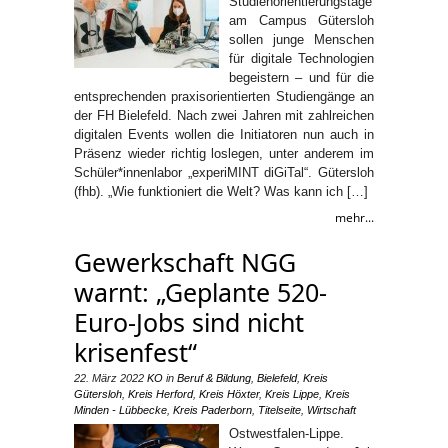
Studienorientierungstage
am Campus Gütersloh
sollen junge Menschen
für digitale Technologien
begeistern – und für die
entsprechenden praxisorientierten Studiengänge an
der FH Bielefeld. Nach zwei Jahren mit zahlreichen
digitalen Events wollen die Initiatoren nun auch in
Präsenz wieder richtig loslegen, unter anderem im
Schüler*innenlabor „experiMINT diGiTal“. Gütersloh
(fhb). „Wie funktioniert die Welt? Was kann ich […]
mehr...
Gewerkschaft NGG
warnt: „Geplante 520-
Euro-Jobs sind nicht
krisenfest“
22. März 2022
KO
in
Beruf & Bildung
,
Bielefeld
,
Kreis
Gütersloh
,
Kreis Herford
,
Kreis Höxter
,
Kreis Lippe
,
Kreis
Minden - Lübbecke
,
Kreis Paderborn
,
Titelseite
,
Wirtschaft
Ostwestfalen-Lippe.