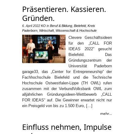
Präsentieren. Kassieren.
Gründen.
6. April 2022
KO
in
Beruf & Bildung
,
Bielefeld
,
Kreis
Paderborn
,
Wirtschaft
,
Wissenschaft & Hochschule
Clevere Geschäftsideen
für den „CALL FOR
IDEAS 2022” gesucht
Bielefeld. Das
Gründungszentrum der
Universität Paderborn
garage33, das „Center for Entrepreneurship“ der
Fachhochschule Bielefeld und die Technische
Hochschule Ostwestfalen-Lippe (TH OWL) rufen
zusammen mit der VerbundVolksbank OWL zum
alljährlichen Gründungsideen-Wettbewerb „CALL
FOR IDEAS“ auf. Die Gewinner erwartet nicht nur
ein Preisgeld von bis zu 1.500 Euro, […]
mehr...
Einfluss nehmen, Impulse