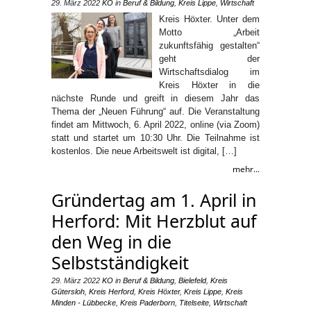
29. März 2022
KO
in
Beruf & Bildung
,
Kreis Lippe
,
Wirtschaft
Kreis Höxter. Unter dem
Motto „Arbeit
zukunftsfähig gestalten“
geht der
Wirtschaftsdialog im
Kreis Höxter in die
nächste Runde und greift in diesem Jahr das
Thema der „Neuen Führung“ auf. Die Veranstaltung
findet am Mittwoch, 6. April 2022, online (via Zoom)
statt und startet um 10:30 Uhr. Die Teilnahme ist
kostenlos. Die neue Arbeitswelt ist digital, […]
mehr...
Gründertag am 1. April in
Herford: Mit Herzblut auf
den Weg in die
Selbstständigkeit
29. März 2022
KO
in
Beruf & Bildung
,
Bielefeld
,
Kreis
Gütersloh
,
Kreis Herford
,
Kreis Höxter
,
Kreis Lippe
,
Kreis
Minden - Lübbecke
,
Kreis Paderborn
,
Titelseite
,
Wirtschaft