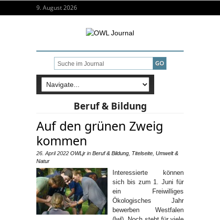
9. August 2026
Beruf & Bildung
Auf den grünen Zweig
kommen
26. April 2022
OWLjr
in
Beruf & Bildung
,
Titelseite
,
Umwelt &
Natur
Interessierte können
sich bis zum 1. Juni für
ein Freiwilliges
Ökologisches Jahr
bewerben Westfalen
(lwl). Noch steht für viele