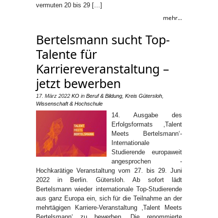
vermuten 20 bis 29 […]
mehr...
Bertelsmann sucht Top-
Talente für
Karriereveranstaltung –
jetzt bewerben
17. März 2022
KO
in
Beruf & Bildung
,
Kreis Gütersloh
,
Wissenschaft & Hochschule
14. Ausgabe des
Erfolgsformats ‚Talent
Meets Bertelsmann‘-
Internationale
Studierende europaweit
angesprochen -
Hochkarätige Veranstaltung vom 27. bis 29. Juni
2022 in Berlin. Gütersloh. Ab sofort lädt
Bertelsmann wieder internationale Top-Studierende
aus ganz Europa ein, sich für die Teilnahme an der
mehrtägigen Karriere-Veranstaltung ‚Talent Meets
Bertelsmann‘ zu bewerben. Die renommierte