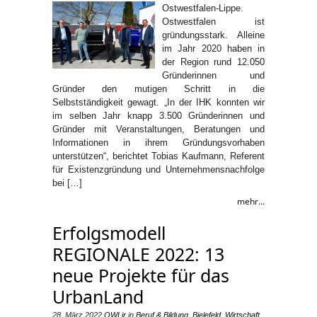
Ostwestfalen-Lippe.
Ostwestfalen ist
gründungsstark. Alleine
im Jahr 2020 haben in
der Region rund 12.050
Gründerinnen und
Gründer den mutigen Schritt in die
Selbstständigkeit gewagt. „In der IHK konnten wir
im selben Jahr knapp 3.500 Gründerinnen und
Gründer mit Veranstaltungen, Beratungen und
Informationen in ihrem Gründungsvorhaben
unterstützen“, berichtet Tobias Kaufmann, Referent
für Existenzgründung und Unternehmensnachfolge
bei […]
mehr...
Erfolgsmodell
REGIONALE 2022: 13
neue Projekte für das
UrbanLand
28. März 2022
OWLjr
in
Beruf & Bildung
,
Bielefeld
,
Wirtschaft
,