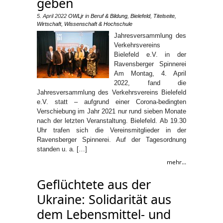
geben
5. April 2022
OWLjr
in
Beruf & Bildung
,
Bielefeld
,
Titelseite
,
Wirtschaft
,
Wissenschaft & Hochschule
Jahresversammlung des
Verkehrsvereins
Bielefeld e.V. in der
Ravensberger Spinnerei
Am Montag, 4. April
2022, fand die
Jahresversammlung des Verkehrsvereins Bielefeld
e.V. statt – aufgrund einer Corona-bedingten
Verschiebung im Jahr 2021 nur rund sieben Monate
nach der letzten Veranstaltung. Bielefeld. Ab 19.30
Uhr trafen sich die Vereinsmitglieder in der
Ravensberger Spinnerei. Auf der Tagesordnung
standen u. a. […]
mehr...
Geflüchtete aus der
Ukraine: Solidarität aus
dem Lebensmittel- und