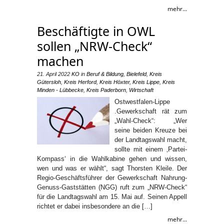
mehr...
Beschäftigte in OWL
sollen „NRW-Check“
machen
21. April 2022
KO
in
Beruf & Bildung
,
Bielefeld
,
Kreis
Gütersloh
,
Kreis Herford
,
Kreis Höxter
,
Kreis Lippe
,
Kreis
Minden - Lübbecke
,
Kreis Paderborn
,
Wirtschaft
Ostwestfalen-Lippe
.Gewerkschaft rät zum
„Wahl-Check“: „Wer
seine beiden Kreuze bei
der Landtagswahl macht,
sollte mit einem ‚Partei-
Kompass‘ in die Wahlkabine gehen und wissen,
wen und was er wählt“, sagt Thorsten Kleile. Der
Regio-Geschäftsführer der Gewerkschaft Nahrung-
Genuss-Gaststätten (NGG) ruft zum „NRW-Check“
für die Landtagswahl am 15. Mai auf. Seinen Appell
richtet er dabei insbesondere an die […]
mehr...