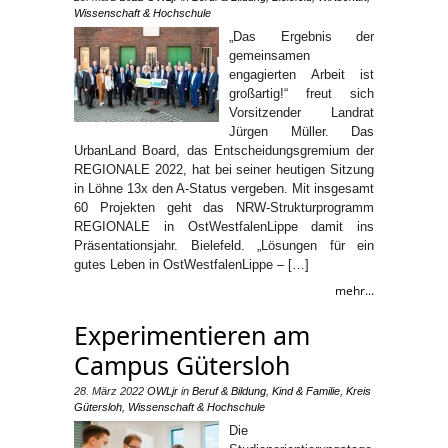
Wissenschaft & Hochschule
„Das Ergebnis der
gemeinsamen
engagierten Arbeit ist
großartig!“ freut sich
Vorsitzender Landrat
Jürgen Müller. Das
UrbanLand Board, das Entscheidungsgremium der
REGIONALE 2022, hat bei seiner heutigen Sitzung
in Löhne 13x den A-Status vergeben. Mit insgesamt
60 Projekten geht das NRW-Strukturprogramm
REGIONALE in OstWestfalenLippe damit ins
Präsentationsjahr. Bielefeld. „Lösungen für ein
gutes Leben in OstWestfalenLippe – […]
mehr...
Experimentieren am
Campus Gütersloh
28. März 2022
OWLjr
in
Beruf & Bildung
,
Kind & Familie
,
Kreis
Gütersloh
,
Wissenschaft & Hochschule
Die