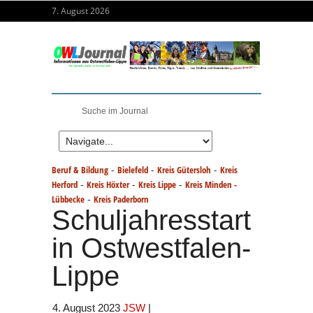
7. August 2026
-
-
-
Beruf & Bildung
Bielefeld
Kreis Gütersloh
Kreis
-
-
-
Herford
Kreis Höxter
Kreis Lippe
Kreis Minden -
-
Lübbecke
Kreis Paderborn
Schuljahresstart
in Ostwestfalen-
Lippe
4. August 2023
JSW
|