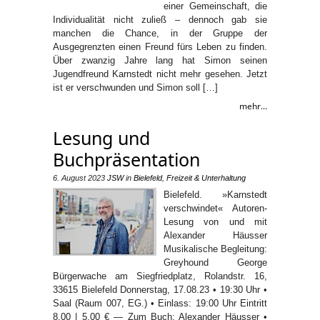
einer Gemeinschaft, die
Individualität nicht zuließ – dennoch gab sie
manchen die Chance, in der Gruppe der
Ausgegrenzten einen Freund fürs Leben zu finden.
Über zwanzig Jahre lang hat Simon seinen
Jugendfreund Karnstedt nicht mehr gesehen. Jetzt
ist er verschwunden und Simon soll […]
mehr...
Lesung und
Buchpräsentation
6. August 2023
JSW
in
Bielefeld
,
Freizeit & Unterhaltung
Bielefeld. »Karnstedt
verschwindet« Autoren-
Lesung von und mit
Alexander Häusser
Musikalische Begleitung:
Greyhound George
Bürgerwache am Siegfriedplatz, Rolandstr. 16,
33615 Bielefeld Donnerstag, 17.08.23 • 19:30 Uhr •
Saal (Raum 007, EG.) • Einlass: 19:00 Uhr Eintritt
8,00 | 5,00 € — Zum Buch: Alexander Häusser •