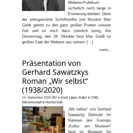
Weberei-Publikum
sicherlich noch lange in
Erinnerung bleiben: Denn
der preisgekrönte Schriftsteller und Musiker Max
Goldt gehört zu den ganz großen Poeten unserer
Zeit und ist noch dazu ziemlich lustig. Am
Donnerstag, den 29. Oktober liest Max Goldt im
großen Saal der Weberei aus seinem […]
mehr...
Präsentation von
Gerhard Sawatzkys
Roman „Wir selbst“
(1938/2020)
14. September 2020
AO
in
Kreis Lippe
,
Kultur in OWL
,
Wissenschaft & Hochschule
„Wir selbst“ von Gerhard
Sawatzky Detmold. Im
Rahmen des Formats
„Kultur am Museum“
fand im Museum für