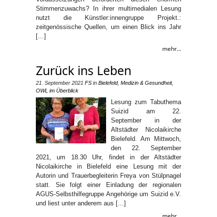
Stimmenzuwachs? In ihrer multimedialen Lesung
nutzt die Künstler:innengruppe Projekt.:
zeitgenössische Quellen, um einen Blick ins Jahr
[…]
mehr...
Zurück ins Leben
21. September 2021
FS
in
Bielefeld
,
Medizin & Gesundheit
,
OWL im Überblick
Lesung zum Tabuthema
Suizid am 22.
September in der
Altstädter Nicolaikirche
Bielefeld. Am Mittwoch,
den 22. September
2021, um 18.30 Uhr, findet in der Altstädter
Nicolaikirche in Bielefeld eine Lesung mit der
Autorin und Trauerbegleiterin Freya von Stülpnagel
statt. Sie folgt einer Einladung der regionalen
AGUS-Selbsthilfegruppe Angehörige um Suizid e.V.
und liest unter anderem aus […]
mehr...