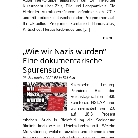
AutorInnen-Gruppe anlässlich der 14. Herforder
Kulturnacht über Zeit, Eile und Langsamkeit. Die
Herforder AutorInnen-Gruppe gründete sich 2017
und tritt seitdem mit wechselnden Programmen auf.
Ihr aktuelles Programm kombiniert Humorvolles,
Kritisches, Herausforderndes und […]
mehr...
„Wie wir Nazis wurden“ –
Eine dokumentarische
Spurensuche
23. September 2021
FS
in
Bielefeld
Szenische Lesung:
Premiere Bei den
Reichstagswahlen 1930
konnte die NSDAP ihren
Stimmenanteil von 2,8
auf 18,3 Prozent
erhöhen. Auch in Bielefeld lag die Steigerung
ähnlich hoch wie im Reichsdurchschnitt. Welche
Motivationen, welche sozialen und ökonomischen
Voraussetzungen beförderten diesen enormen