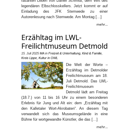
rasanten Leben von Daniel Schmidt, dem Wirt des
legendären Elbschlosskellers. Jetzt kommt er auf
Einladung des JFK Stemwede zu einer
Autorenlesung nach Stemwede. Am Montag […]
mehr...
Erzähltag im LWL-
Freilichtmuseum Detmold
15. Juli 2025
MA
in
Freizeit & Unterhaltung
,
Kind & Familie
,
Kreis Lippe
,
Kultur in OWL
Die Welt der Worte –
Erzähltag im Detmolder
Freilichtmuseum am 18.
Juli Detmold. Das LWL-
Freilichtmuseum
Detmold lädt am Freitag
(18.7.) von 11 bis 16 Uhr zu einem besonderen
Erlebnis für Jung und Alt ein: dem „Erzähltag mit
den Kalletaler Wort-Akrobaten“. An diesem Tag
verwandelt sich das Museumsgelände in eine
Bühne für wortgewandte Künstler, die das […]
mehr...