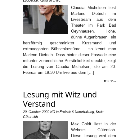
Lübbecke
,
Kultur in OWL
Claudia Michelsen liest
Marlene Dietrich im
Livestream aus dem
Theater im Park Bad
Oeynhausen. Hohe,
dünne Augenbrauen, ein
herzförmig geschminkter Kussmund und
extravaganten Bühnenkostüme – so kennt man
Marlene Dietrich. Dass hinter dieser Fassade eine
mitunter zerbrechliche Persönlichkeit steckte, zeigt
die Lesung von Claudia Michelsen, die am 20.
Februar um 19:30 Uhr live aus dem […]
mehr...
Lesung mit Witz und
Verstand
20. Oktober 2020
KO
in
Freizeit & Unterhaltung
,
Kreis
Gütersloh
Max Goldt liest in der
Weberei Gütersloh.
Diese Lesung wird dem