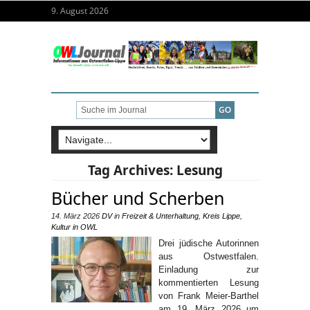
9. August 2026
Tag Archives:
Lesung
Bücher und Scherben
14. März 2026
DV
in
Freizeit & Unterhaltung
,
Kreis Lippe
,
Kultur in OWL
Drei jüdische Autorinnen
aus Ostwestfalen.
Einladung zur
kommentierten Lesung
von Frank Meier-Barthel
am 19. März 2026 um