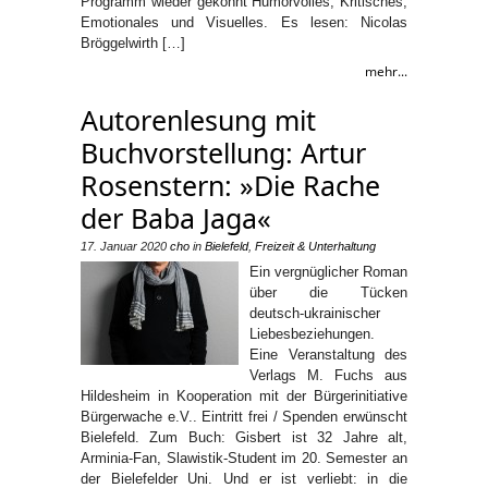
Programm wieder gekonnt Humorvolles, Kritisches,
Emotionales und Visuelles. Es lesen: Nicolas
Bröggelwirth […]
mehr...
Autorenlesung mit
Buchvorstellung: Artur
Rosenstern: »Die Rache
der Baba Jaga«
17. Januar 2020
cho
in
Bielefeld
,
Freizeit & Unterhaltung
Ein vergnüglicher Roman
über die Tücken
deutsch-ukrainischer
Liebesbeziehungen.
Eine Veranstaltung des
Verlags M. Fuchs aus
Hildesheim in Kooperation mit der Bürgerinitiative
Bürgerwache e.V.. Eintritt frei / Spenden erwünscht
Bielefeld. Zum Buch: Gisbert ist 32 Jahre alt,
Arminia-Fan, Slawistik-Student im 20. Semester an
der Bielefelder Uni. Und er ist verliebt: in die