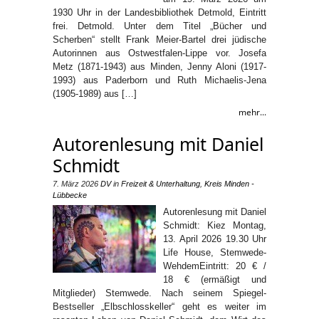
1930 Uhr in der Landesbibliothek Detmold, Eintritt
frei. Detmold. Unter dem Titel „Bücher und
Scherben“ stellt Frank Meier-Bartel drei jüdische
Autorinnen aus Ostwestfalen-Lippe vor. Josefa
Metz (1871-1943) aus Minden, Jenny Aloni (1917-
1993) aus Paderborn und Ruth Michaelis-Jena
(1905-1989) aus […]
mehr...
Autorenlesung mit Daniel
Schmidt
7. März 2026
DV
in
Freizeit & Unterhaltung
,
Kreis Minden -
Lübbecke
Autorenlesung mit Daniel
Schmidt: Kiez Montag,
13. April 2026 19.30 Uhr
Life House, Stemwede-
WehdemEintritt: 20 € /
18 € (ermäßigt und
Mitglieder) Stemwede. Nach seinem Spiegel-
Bestseller „Elbschlosskeller“ geht es weiter im