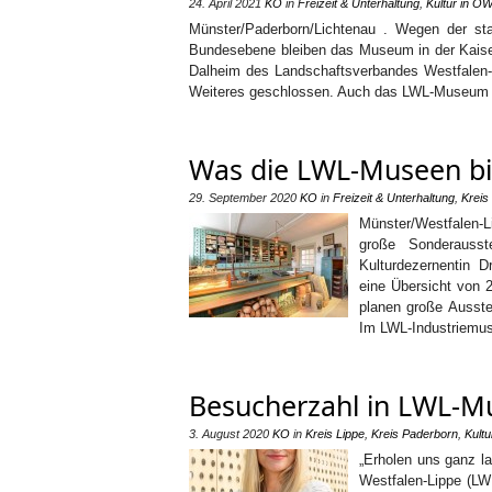
24. April 2021
KO
in
Freizeit & Unterhaltung
,
Kultur in O
Münster/Paderborn/Lichtenau . Wegen der st
Bundesebene bleiben das Museum in der Kaiser
Dalheim des Landschaftsverbandes Westfalen-L
Weiteres geschlossen. Auch das LWL-Museum f
Was die LWL-Museen bi
29. September 2020
KO
in
Freizeit & Unterhaltung
,
Kreis
Münster/Westfalen-L
große Sonderausst
Kulturdezernentin 
eine Übersicht von 
planen große Ausste
Im LWL-Industriemu
Besucherzahl in LWL-Mu
3. August 2020
KO
in
Kreis Lippe
,
Kreis Paderborn
,
Kult
„Erholen uns ganz l
Westfalen-Lippe (LW