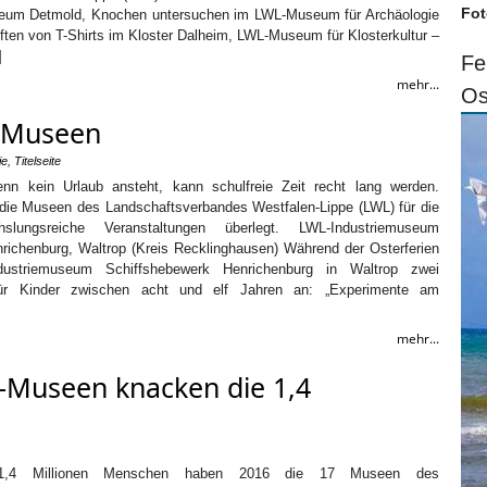
Fot
seum Detmold, Knochen untersuchen im LWL-Museum für Archäologie
ften von T-Shirts im Kloster Dalheim, LWL-Museum für Klosterkultur –
]
Fe
mehr...
Os
L-Museen
ie
,
Titelseite
enn kein Urlaub ansteht, kann schulfreie Zeit recht lang werden.
die Museen des Landschaftsverbandes Westfalen-Lippe (LWL) für die
hslungsreiche Veranstaltungen überlegt. LWL-Industriemuseum
richenburg, Waltrop (Kreis Recklinghausen) Während der Osterferien
dustriemuseum Schiffshebewerk Henrichenburg in Waltrop zwei
 für Kinder zwischen acht und elf Jahren an: „Experimente am
mehr...
-Museen knacken die 1,4
 1,4 Millionen Menschen haben 2016 die 17 Museen des