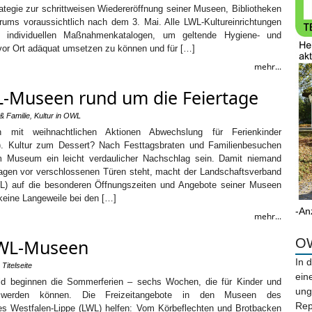
ategie zur schrittweisen Wiedereröffnung seiner Museen, Bibliotheken
ums voraussichtlich nach dem 3. Mai. Alle LWL-Kultureinrichtungen
an individuellen Maßnahmenkatalogen, um geltende Hygiene- und
r Ort adäquat umsetzen zu können und für […]
mehr...
L-Museen rund um die Feiertage
& Familie
,
Kultur in OWL
 mit weihnachtlichen Aktionen Abwechslung für Ferienkinder
l). Kultur zum Dessert? Nach Festtagsbraten und Familienbesuchen
 Museum ein leicht verdaulicher Nachschlag sein. Damit niemand
agen vor verschlossenen Türen steht, macht der Landschaftsverband
WL) auf die besonderen Öffnungszeiten und Angebote seiner Museen
eine Langeweile bei den […]
-An
mehr...
LWL-Museen
OW
In 
,
Titelseite
ein
ald beginnen die Sommerferien – sechs Wochen, die für Kinder und
ung
 werden können. Die Freizeitangebote in den Museen des
Rep
s Westfalen-Lippe (LWL) helfen: Vom Körbeflechten und Brotbacken