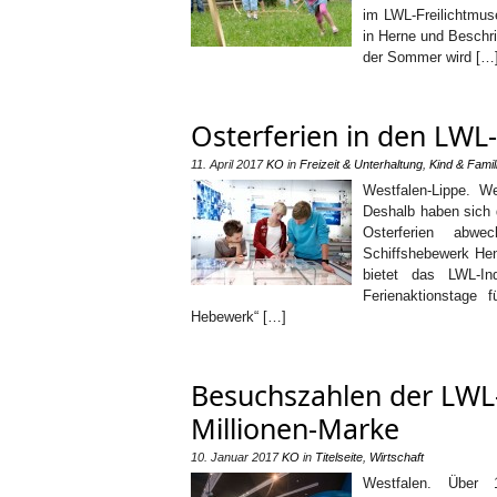
im LWL-Freilichtmu
in Herne und Beschri
der Sommer wird […
Osterferien in den LW
11. April 2017
KO
in
Freizeit & Unterhaltung
,
Kind & Famil
Westfalen-Lippe. W
Deshalb haben sich 
Osterferien abwec
Schiffshebewerk Hen
bietet das LWL-In
Ferienaktionstage
Hebewerk“ […]
Besuchszahlen der LWL
Millionen-Marke
10. Januar 2017
KO
in
Titelseite
,
Wirtschaft
Westfalen. Über