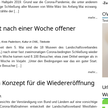
n Halbjahr 2019. Grund war die Corona-Pandemie, die unter anderem
-
Zu
ige Schließung aller Museen von Mitte März bis Anfang Mai erzwang.
zählte der […]
OW
mehr...
Tes
it nach einer Woche offener
,
Kreis Paderborn
,
Kultur in OWL
,
Titelseite
 Seit dem 5. Mai sind die 18 Museen des Landschaftsverbandes
L) nach einer fast zweimonatigen Corona-bedingten Schließung wieder
ten Woche kamen rund 8.100 Besucher, etwa zwei Drittel weniger als in
n Woche im Vorjahr. „Unter den Bedingungen war das ein guter Start.
ie Besucher […]
mehr...
 Konzept für die Wiedereröffnung
Ur
Wa
WL
sichts der Verständigung von Bund und Ländern auf eine vorsichtige
-Corona-Maßnahmen entwickelt der Landschaftsverband Westfalen-