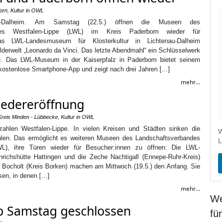
orn
,
Kultur in OWL
enau-Dalheim. Am Samstag (22.5.) öffnen die Museen des
ndes Westfalen-Lippe (LWL) im Kreis Paderborn wieder für
as LWL-Landesmuseum für Klosterkultur in Lichtenau-Dalheim
Bilderwelt „Leonardo da Vinci. Das letzte Abendmahl“ ein Schlüsselwerk
e. Das LWL-Museum in der Kaiserpfalz in Paderborn bietet seinem
kostenlose Smartphone-App und zeigt nach drei Jahren […]
mehr...
edereröffnung
Kreis Minden - Lübbecke
,
Kultur in OWL
zahlen Westfalen-Lippe. In vielen Kreisen und Städten sinken die
W
hlen. Das ermöglicht es weiteren Museen des Landschaftsverbandes
L
WL), ihre Türen wieder für Besucher:innen zu öffnen: Die LWL-
richshütte Hattingen und die Zeche Nachtigall (Ennepe-Ruhr-Kreis)
k Bocholt (Kreis Borken) machen am Mittwoch (19.5.) den Anfang. Sie
isen, in denen […]
mehr...
We
b Samstag geschlossen
fü