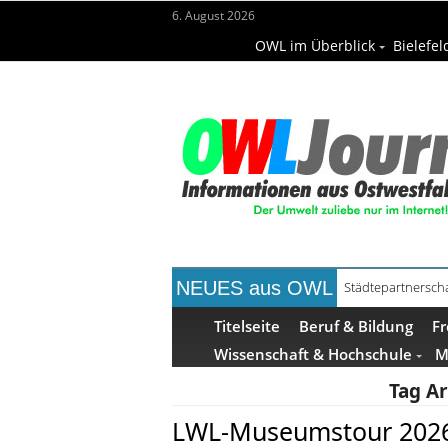
6. August 2026
OWL im Überblick
Bielefel
NEUES aus OWL
Städtepartnerscha
Kollektion Skill S
Titelseite
Beruf & Bildung
Fr
Wissenschaft & Hochschule
M
Tag Ar
LWL-Museumstour 2026