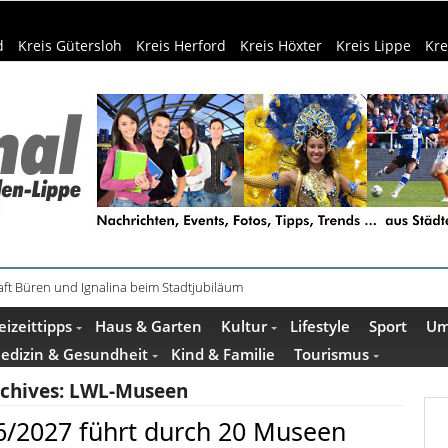
d
Kreis Gütersloh
Kreis Herford
Kreis Höxter
Kreis Lippe
Kre
ft Büren und Ignalina beim Stadtjubiläum
haring der HSBI in Berlin ausgezeichnet
eizeittipps
Haus & Garten
Kultur
Lifestyle
Sport
Um
edizin & Gesundheit
Kind & Familie
Tourismus
chives:
LWL-Museen
/2027 führt durch 20 Museen