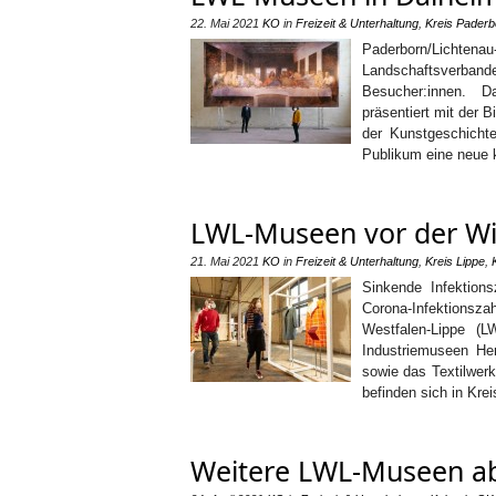
22. Mai 2021
KO
in
Freizeit & Unterhaltung
,
Kreis Paderb
Paderborn/Licht
Landschaftsverba
Besucher:innen. D
präsentiert mit der 
der Kunstgeschicht
Publikum eine neue 
LWL-Museen vor der Wi
21. Mai 2021
KO
in
Freizeit & Unterhaltung
,
Kreis Lippe
,
Sinkende Infektions
Corona-Infektionsza
Westfalen-Lippe (L
Industriemuseen Hen
sowie das Textilwer
befinden sich in Kre
Weitere LWL-Museen a