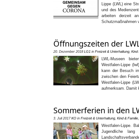
Lippe (LWL) eine Str
und des Medienzentr
arbeiten derzeit 
Schutzmaßnahmen vo
Öffnungszeiten der LW
20. Dezember 2018
LG1
in
Freizeit & Unterhaltung
,
Kind 
LWL-Museen bieten
Westfalen-Lippe (lw
kann der Besuch im
zwischen den Feiert
Westfalen-Lippe (L
aufmerksam. Damit k
Sommerferien in den 
3. Juli 2017
KO
in
Freizeit & Unterhaltung
,
Kind & Familie
Westfalen-Lippe. B
Jugendliche lang
Landschaftsverbande