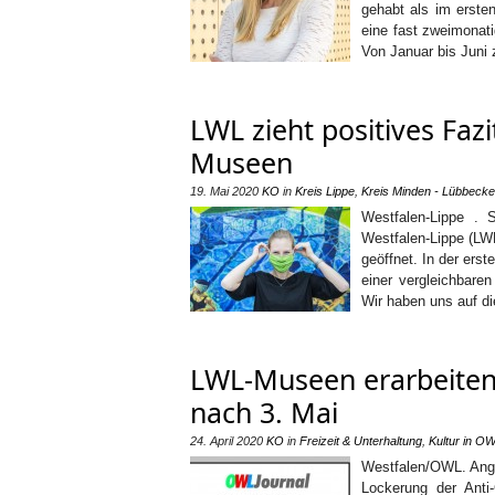
gehabt als im erste
eine fast zweimonat
Von Januar bis Juni 
LWL zieht positives Faz
Museen
19. Mai 2020
KO
in
Kreis Lippe
,
Kreis Minden - Lübbecke
Westfalen-Lippe .
Westfalen-Lippe (LW
geöffnet. In der ers
einer vergleichbare
Wir haben uns auf d
LWL-Museen erarbeiten
nach 3. Mai
24. April 2020
KO
in
Freizeit & Unterhaltung
,
Kultur in O
Westfalen/OWL. Ange
Lockerung der Anti