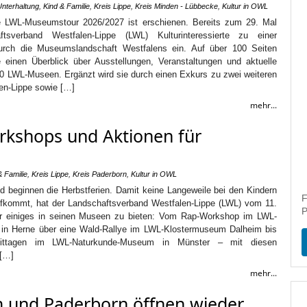
Unterhaltung
,
Kind & Familie
,
Kreis Lippe
,
Kreis Minden - Lübbecke
,
Kultur in OWL
ie LWL-Museumstour 2026/2027 ist erschienen. Bereits zum 29. Mal
ftsverband Westfalen-Lippe (LWL) Kulturinteressierte zu einer
urch die Museumslandschaft Westfalens ein. Auf über 100 Seiten
e einen Überblick über Ausstellungen, Veranstaltungen und aktuelle
20 LWL-Museen. Ergänzt wird sie durch einen Exkurs zu zwei weiteren
en-Lippe sowie […]
mehr...
kshops und Aktionen für
& Familie
,
Kreis Lippe
,
Kreis Paderborn
,
Kultur in OWL
d beginnen die Herbstferien. Damit keine Langeweile bei den Kindern
F
fkommt, hat der Landschaftsverband Westfalen-Lippe (LWL) vom 11.
P
r einiges in seinen Museen zu bieten: Vom Rap-Workshop im LWL-
in Herne über eine Wald-Rallye im LWL-Klostermuseum Dalheim bis
mittagen im LWL-Naturkunde-Museum in Münster – mit diesen
 […]
mehr...
 und Paderborn öffnen wieder