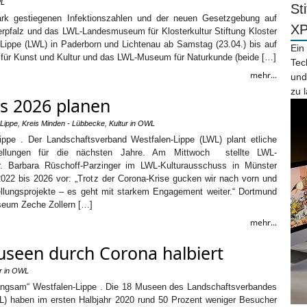
WL
St
ark gestiegenen Infektionszahlen und der neuen Gesetzgebung auf
X
pfalz und das LWL-Landesmuseum für Klosterkultur Stiftung Kloster
ippe (LWL) in Paderborn und Lichtenau ab Samstag (23.04.) bis auf
Ein
ür Kunst und Kultur und das LWL-Museum für Naturkunde (beide […]
Tec
mehr...
und
zu 
s 2026 planen
 Lippe
,
Kreis Minden - Lübbecke
,
Kultur in OWL
ippe . Der Landschaftsverband Westfalen-Lippe (LWL) plant etliche
ellungen für die nächsten Jahre. Am Mittwoch stellte LWL-
Dr. Barbara Rüschoff-Parzinger im LWL-Kulturausschuss in Münster
2022 bis 2026 vor: „Trotz der Corona-Krise gucken wir nach vorn und
llungsprojekte – es geht mit starkem Engagement weiter.“ Dortmund
seum Zeche Zollern […]
mehr...
seen durch Corona halbiert
ur in OWL
angsam“ Westfalen-Lippe . Die 18 Museen des Landschaftsverbandes
L) haben im ersten Halbjahr 2020 rund 50 Prozent weniger Besucher