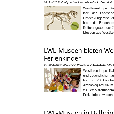
14. Juni 2026
OWLjr
in
Ausflugsziele in OWL
,
Freizeit & 
Westfalen-Lippe. D
lädt der Landscha
Entdeckungsreise d
bietet die Broschür
Kulturangebote der 
Museen aus Westfal
LWL-Museen bieten Wor
Ferienkinder
30. September 2021
KO
in
Freizeit & Unterhaltung
,
Kind 
Westfalen-Lippe. Bal
und Jugendlichen au
bis zum 23. Oktobe
Archäologiemuseum 
zu Werkstattnach
Freizeittipps werden
LWL-Museen in Dalheim