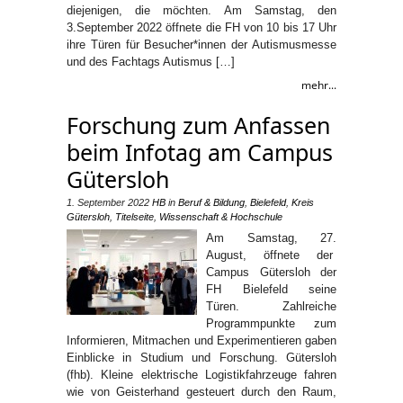
diejenigen, die möchten. Am Samstag, den
3.September 2022 öffnete die FH von 10 bis 17 Uhr
ihre Türen für Besucher*innen der Autismusmesse
und des Fachtags Autismus […]
mehr...
Forschung zum Anfassen
beim Infotag am Campus
Gütersloh
1. September 2022
HB
in
Beruf & Bildung
,
Bielefeld
,
Kreis
Gütersloh
,
Titelseite
,
Wissenschaft & Hochschule
Am Samstag, 27.
August, öffnete der
Campus Gütersloh der
FH Bielefeld seine
Türen. Zahlreiche
Programmpunkte zum
Informieren, Mitmachen und Experimentieren gaben
Einblicke in Studium und Forschung. Gütersloh
(fhb). Kleine elektrische Logistikfahrzeuge fahren
wie von Geisterhand gesteuert durch den Raum,