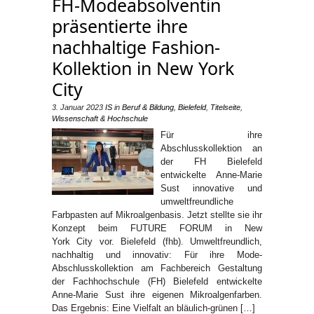
FH-Modeabsolventin
präsentierte ihre
nachhaltige Fashion-
Kollektion in New York
City
3. Januar 2023
IS
in
Beruf & Bildung
,
Bielefeld
,
Titelseite
,
Wissenschaft & Hochschule
Für ihre
Abschlusskollektion an
der FH Bielefeld
entwickelte Anne-Marie
Sust innovative und
umweltfreundliche
Farbpasten auf Mikroalgenbasis. Jetzt stellte sie ihr
Konzept beim FUTURE FORUM in New
York City vor. Bielefeld (fhb). Umweltfreundlich,
nachhaltig und innovativ: Für ihre Mode-
Abschlusskollektion am Fachbereich Gestaltung
der Fachhochschule (FH) Bielefeld entwickelte
Anne-Marie Sust ihre eigenen Mikroalgenfarben.
Das Ergebnis: Eine Vielfalt an bläulich-grünen […]