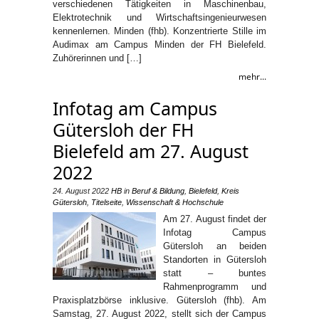
verschiedenen Tätigkeiten in Maschinenbau,
Elektrotechnik und Wirtschaftsingenieurwesen
kennenlernen. Minden (fhb). Konzentrierte Stille im
Audimax am Campus Minden der FH Bielefeld.
Zuhörerinnen und […]
mehr...
Infotag am Campus
Gütersloh der FH
Bielefeld am 27. August
2022
24. August 2022
HB
in
Beruf & Bildung
,
Bielefeld
,
Kreis
Gütersloh
,
Titelseite
,
Wissenschaft & Hochschule
Am 27. August findet der
Infotag Campus
Gütersloh an beiden
Standorten in Gütersloh
statt – buntes
Rahmenprogramm und
Praxisplatzbörse inklusive. Gütersloh (fhb). Am
Samstag, 27. August 2022, stellt sich der Campus