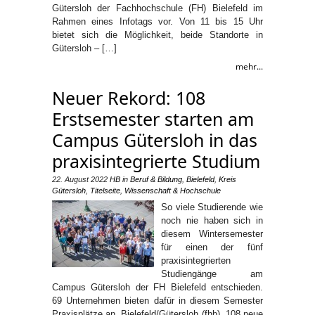
Gütersloh der Fachhochschule (FH) Bielefeld im
Rahmen eines Infotags vor. Von 11 bis 15 Uhr
bietet sich die Möglichkeit, beide Standorte in
Gütersloh – […]
mehr...
Neuer Rekord: 108
Erstsemester starten am
Campus Gütersloh in das
praxisintegrierte Studium
22. August 2022
HB
in
Beruf & Bildung
,
Bielefeld
,
Kreis
Gütersloh
,
Titelseite
,
Wissenschaft & Hochschule
So viele Studierende wie
noch nie haben sich in
diesem Wintersemester
für einen der fünf
praxisintegrierten
Studiengänge am
Campus Gütersloh der FH Bielefeld entschieden.
69 Unternehmen bieten dafür in diesem Semester
Praxisplätze an. Bielefeld/Gütersloh (fhb). 108 neue