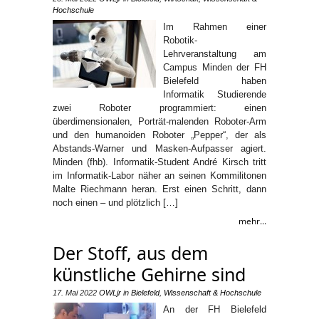
Hochschule
Im Rahmen einer
Robotik-
Lehrveranstaltung am
Campus Minden der FH
Bielefeld haben
Informatik Studierende
zwei Roboter programmiert: einen
überdimensionalen, Porträt-malenden Roboter-Arm
und den humanoiden Roboter „Pepper“, der als
Abstands-Warner und Masken-Aufpasser agiert.
Minden (fhb). Informatik-Student André Kirsch tritt
im Informatik-Labor näher an seinen Kommilitonen
Malte Riechmann heran. Erst einen Schritt, dann
noch einen – und plötzlich […]
mehr...
Der Stoff, aus dem
künstliche Gehirne sind
17. Mai 2022
OWLjr
in
Bielefeld
,
Wissenschaft & Hochschule
An der FH Bielefeld