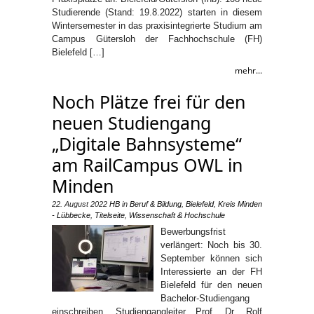
Studierende (Stand: 19.8.2022) starten in diesem
Wintersemester in das praxisintegrierte Studium am
Campus Gütersloh der Fachhochschule (FH)
Bielefeld […]
mehr...
Noch Plätze frei für den
neuen Studiengang
„Digitale Bahnsysteme“
am RailCampus OWL in
Minden
22. August 2022
HB
in
Beruf & Bildung
,
Bielefeld
,
Kreis Minden
- Lübbecke
,
Titelseite
,
Wissenschaft & Hochschule
Bewerbungsfrist
verlängert: Noch bis 30.
September können sich
Interessierte an der FH
Bielefeld für den neuen
Bachelor-Studiengang
einschreiben. Studiengangleiter Prof. Dr. Rolf