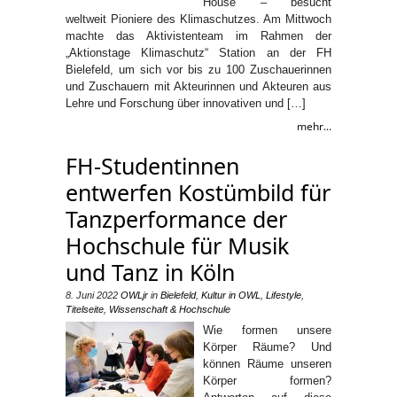
House – besucht
weltweit Pioniere des Klimaschutzes. Am Mittwoch
machte das Aktivistenteam im Rahmen der
„Aktionstage Klimaschutz“ Station an der FH
Bielefeld, um sich vor bis zu 100 Zuschauerinnen
und Zuschauern mit Akteurinnen und Akteuren aus
Lehre und Forschung über innovativen und […]
mehr...
FH-Studentinnen
entwerfen Kostümbild für
Tanzperformance der
Hochschule für Musik
und Tanz in Köln
8. Juni 2022
OWLjr
in
Bielefeld
,
Kultur in OWL
,
Lifestyle
,
Titelseite
,
Wissenschaft & Hochschule
Wie formen unsere
Körper Räume? Und
können Räume unseren
Körper formen?