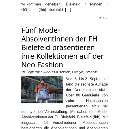
willkommen geheißen. Bielefeld / Minden /
Gütersloh (fhb). Bielefeld. […]
mehr...
Fünf Mode-
Absolventinnen der FH
Bielefeld präsentieren
ihre Kollektionen auf der
Neo.Fashion
19. September 2022
HB
in
Bielefeld
,
Lifestyle
,
Titelseite
Vom 6. bis 8. September
fand die sechste Auflage
der Neo.Fashion statt.
Über 80 Graduierte von
zehn Hochschulen
präsentierten sich bei
der hybriden Veranstaltung. Mit dabei: fünf Mode-
Absolventinnen der FH Bielefeld. Bielefeld (fhb). Mit
insgesamt 14 verschiedenen Modenschauen
bereicherten die Absolventinnen und Absolventen