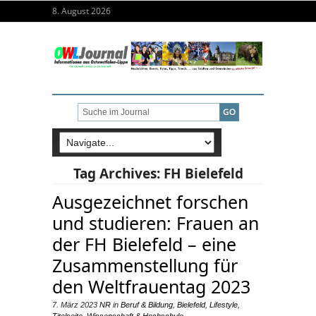
8. August 2026
Tag Archives:
FH Bielefeld
Ausgezeichnet forschen
und studieren: Frauen an
der FH Bielefeld – eine
Zusammenstellung für
den Weltfrauentag 2023
7. März 2023
NR
in
Beruf & Bildung
,
Bielefeld
,
Lifestyle
,
Titelseite
,
Wissenschaft & Hochschule