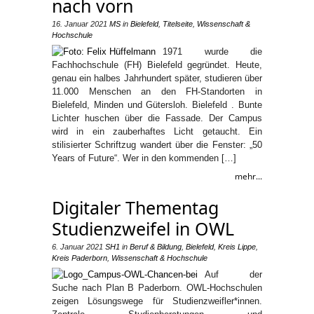
nach vorn
16. Januar 2021
MS
in
Bielefeld
,
Titelseite
,
Wissenschaft &
Hochschule
1971 wurde die
Fachhochschule (FH) Bielefeld gegründet. Heute,
genau ein halbes Jahrhundert später, studieren über
11.000 Menschen an den FH-Standorten in
Bielefeld, Minden und Gütersloh. Bielefeld . Bunte
Lichter huschen über die Fassade. Der Campus
wird in ein zauberhaftes Licht getaucht. Ein
stilisierter Schriftzug wandert über die Fenster: „50
Years of Future“. Wer in den kommenden […]
mehr...
Digitaler Thementag
Studienzweifel in OWL
6. Januar 2021
SH1
in
Beruf & Bildung
,
Bielefeld
,
Kreis Lippe
,
Kreis Paderborn
,
Wissenschaft & Hochschule
Auf der
Suche nach Plan B Paderborn. OWL-Hochschulen
zeigen Lösungswege für Studienzweifler*innen.