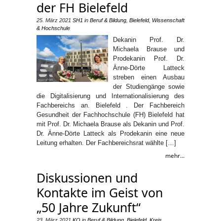
der FH Bielefeld
25. März 2021
SH1
in
Beruf & Bildung
,
Bielefeld
,
Wissenschaft
& Hochschule
Dekanin Prof. Dr.
Michaela Brause und
Prodekanin Prof. Dr.
Änne-Dörte Latteck
streben einen Ausbau
der Studiengänge sowie
die Digitalisierung und Internationalisierung des
Fachbereichs an. Bielefeld . Der Fachbereich
Gesundheit der Fachhochschule (FH) Bielefeld hat
mit Prof. Dr. Michaela Brause als Dekanin und Prof.
Dr. Änne-Dörte Latteck als Prodekanin eine neue
Leitung erhalten. Der Fachbereichsrat wählte […]
mehr...
Diskussionen und
Kontakte im Geist von
„50 Jahre Zukunft“
23. März 2021
KO
in
Beruf & Bildung
,
Bielefeld
,
Kreis