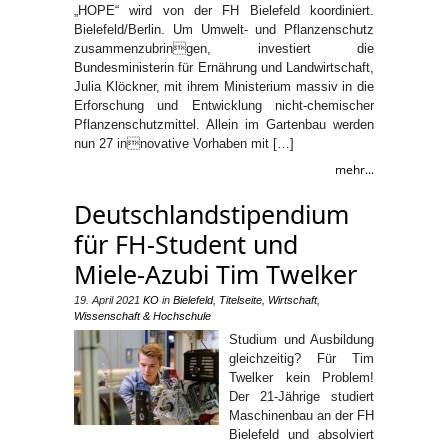
„HOPE“ wird von der FH Bielefeld koordiniert.
Bielefeld/Berlin. Um Umwelt- und Pflanzenschutz
zusammenzubringen, investiert die
Bundesministerin für Ernährung und Landwirtschaft,
Julia Klöckner, mit ihrem Ministerium massiv in die
Erforschung und Entwicklung nicht-chemischer
Pflanzenschutzmittel. Allein im Gartenbau werden
nun 27 innovative Vorhaben mit […]
mehr...
Deutschlandstipendium
für FH-Student und
Miele-Azubi Tim Twelker
19. April 2021
KO
in
Bielefeld
,
Titelseite
,
Wirtschaft
,
Wissenschaft & Hochschule
Studium und Ausbildung
gleichzeitig? Für Tim
Twelker kein Problem!
Der 21-Jährige studiert
Maschinenbau an der FH
Bielefeld und absolviert