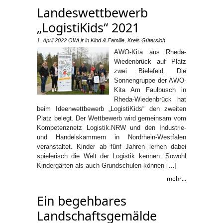
Landeswettbewerb
„LogistiKids“ 2021
1. April 2022
OWLjr
in
Kind & Familie
,
Kreis Gütersloh
AWO-Kita aus Rheda-
Wiedenbrück auf Platz
zwei Bielefeld. Die
Sonnengruppe der AWO-
Kita Am Faulbusch in
Rheda-Wiedenbrück hat
beim Ideenwettbewerb „LogistiKids“ den zweiten
Platz belegt. Der Wettbewerb wird gemeinsam vom
Kompetenznetz Logistik.NRW und den Industrie-
und Handelskammern in Nordrhein-Westfalen
veranstaltet. Kinder ab fünf Jahren lernen dabei
spielerisch die Welt der Logistik kennen. Sowohl
Kindergärten als auch Grundschulen können […]
mehr...
Ein begehbares
Landschaftsgemälde