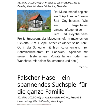
31. März 2022
OWLjr
in
Freizeit & Unterhaltung
,
Kind &
Familie
,
Kreis Minden - Lübbecke
,
Titelseite
Der Museumshof beginnt
am 1.April seine Saison
Bad Oeynhausen. Wie
ein begehbares
Landschaftsgemälde
liegt Bad Oeynhausens
Freilichtmuseum, der Museumshof, im malerischen
Siekertal. Am 1. April öffnet er wieder seine Tore.
Ob in der Scheune mit ihren Kutschen und ihrer
Schreinerwerkstatt, im Fachwerk- Speicher mit
seinen historischen Vorratsräumen oder im
Wohnhaus mit seiner Bauernstube und den […]
mehr...
Falscher Hase – ein
spannendes Suchspiel für
die ganze Familie
30. März 2022
OWLjr
in
Ausflugsziele in OWL
,
Freizeit &
Unterhaltung
,
Kind & Familie
,
Kreis Lippe