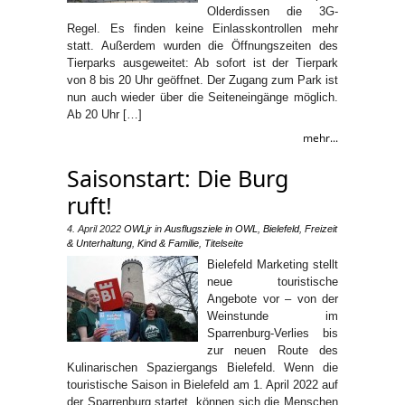
Olderdissen die 3G-
Regel. Es finden keine Einlasskontrollen mehr
statt. Außerdem wurden die Öffnungszeiten des
Tierparks ausgeweitet: Ab sofort ist der Tierpark
von 8 bis 20 Uhr geöffnet. Der Zugang zum Park ist
nun auch wieder über die Seiteneingänge möglich.
Ab 20 Uhr […]
mehr...
Saisonstart: Die Burg
ruft!
4. April 2022
OWLjr
in
Ausflugsziele in OWL
,
Bielefeld
,
Freizeit
& Unterhaltung
,
Kind & Familie
,
Titelseite
Bielefeld Marketing stellt
neue touristische
Angebote vor – von der
Weinstunde im
Sparrenburg-Verlies bis
zur neuen Route des
Kulinarischen Spaziergangs Bielefeld. Wenn die
touristische Saison in Bielefeld am 1. April 2022 auf
der Sparrenburg startet, können sich die Menschen