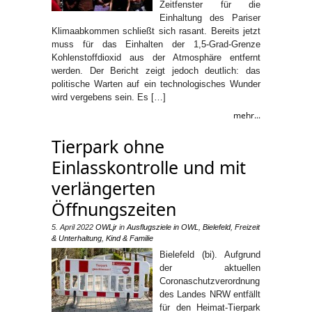
Zeitfenster für die
Einhaltung des Pariser
Klimaabkommen schließt sich rasant. Bereits jetzt
muss für das Einhalten der 1,5-Grad-Grenze
Kohlenstoffdioxid aus der Atmosphäre entfernt
werden. Der Bericht zeigt jedoch deutlich: das
politische Warten auf ein technologisches Wunder
wird vergebens sein. Es […]
mehr...
Tierpark ohne
Einlasskontrolle und mit
verlängerten
Öffnungszeiten
5. April 2022
OWLjr
in
Ausflugsziele in OWL
,
Bielefeld
,
Freizeit
& Unterhaltung
,
Kind & Familie
Bielefeld (bi). Aufgrund
der aktuellen
Coronaschutzverordnung
des Landes NRW entfällt
für den Heimat-Tierpark