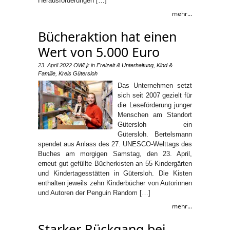
Herausforderungen […]
mehr...
Bücheraktion hat einen
Wert von 5.000 Euro
23. April 2022
OWLjr
in
Freizeit & Unterhaltung
,
Kind &
Familie
,
Kreis Gütersloh
Das Unternehmen setzt
sich seit 2007 gezielt für
die Leseförderung junger
Menschen am Standort
Gütersloh ein
Gütersloh. Bertelsmann
spendet aus Anlass des 27. UNESCO-Welttags des
Buches am morgigen Samstag, den 23. April,
erneut gut gefüllte Bücherkisten an 55 Kindergärten
und Kindertagesstätten in Gütersloh. Die Kisten
enthalten jeweils zehn Kinderbücher von Autorinnen
und Autoren der Penguin Random […]
mehr...
Starker Rückgang bei