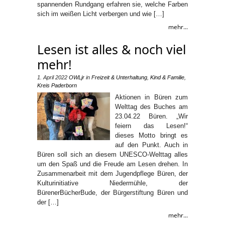
spannenden Rundgang erfahren sie, welche Farben
sich im weißen Licht verbergen und wie […]
mehr...
Lesen ist alles & noch viel
mehr!
1. April 2022
OWLjr
in
Freizeit & Unterhaltung
,
Kind & Familie
,
Kreis Paderborn
Aktionen in Büren zum
Welttag des Buches am
23.04.22 Büren. „Wir
feiern das Lesen!“
dieses Motto bringt es
auf den Punkt. Auch in
Büren soll sich an diesem UNESCO-Welttag alles
um den Spaß und die Freude am Lesen drehen. In
Zusammenarbeit mit dem Jugendpflege Büren, der
Kulturinitiative Niedermühle, der
BürenerBücherBude, der Bürgerstiftung Büren und
der […]
mehr...