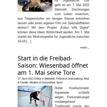
für Jugendliche. Los
geht es am 7. Mai 2022
Detmold. Zeichnungen
zum Leben erwecken,
aus Treppenstufen ein riesiges Klavier entstehen
lassen oder einen eigenen Film mit Spezialeffekten
drehen? Mit dem Projekt „Kultur trifft Digital“
können diese Ideen Wirklichkeit werden. Am 7. Mai
startet die Workshopreihe für Jugendliche zwischen
14-18 […]
mehr...
Start in die Freibad-
Saison: Wiesenbad öffnet
am 1. Mai seine Tore
27. April 2022
OWLjr
in
Bielefeld
,
Freizeit & Unterhaltung
,
Kind
& Familie
,
Medizin & Gesundheit
,
Sport
Hoher Krankenstand:
Aquawede schließt
wegen Personalmangel
vorübergehend
Traditionell macht das