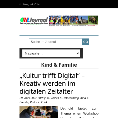
8. August 2026
Kind & Familie
„Kultur trifft Digital“ –
Kreativ werden im
digitalen Zeitalter
29. April 2022
OWLjr
in
Freizeit & Unterhaltung
,
Kind &
Familie
,
Kultur in OWL
Detmold bietet zum
Thema einen Workshop