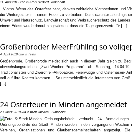
11. April 2019
cho
in
Kreis Herford
,
Wirtschaft
Vlotho. Wenn das Osterfest naht, denken zahlreiche Vlothoerinnen und Vlot
die Wintergeister mit einem Feuer zu vertreiben. Dass darunter allerdings di
Umwelt und Naturschutz, Landwirtschaft und Verbraucherschutz des Landes N
einem Erlass wurde darauf hingewiesen, dass die Tagesgrenzwerte für […]
Großenbroder MeerFrühling so vollgep
4. April 2019
cho
in
Tests
Großenbrode. Großenbrode meldet sich auch in diesem Jahr gleich zu Begin
abwechslungsreichen „Zwei-Wochen-Programm“ ab Sonntag, 14.04.1
Traditionalisten und Zwerchfell-Akrobatiker, Feierwütige und Osterhasen- 
voll auf Ihre Kosten kommen. So unterschiedlich die Interessen von Groß
[…]
24 Osterfeuer in Minden angemeldet
23. März 2018
JM
in
Kreis Minden - Lübbecke
Ordnungsbehörde verbucht 24 Anmeldungen
Ordnungsbehörde der Stadt Minden wurden in den vergangenen Wochen i
Vereinen, Organisationen und Glaubensgemeinschaften angezeigt. Di