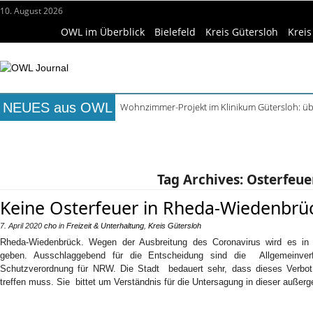
10. August 2026
OWL im Überblick
Bielefeld
Kreis Gütersloh
Kreis
NEUES aus OWL
Wohnzimmer-Projekt im Klinikum Gütersloh: üb
Wildkräuterspaziergang im Siekertal am Muse
Titelseite
Beruf & Bildung
Freizeittipps
Haus & Ga
Team Plasmatreat vor dem Bundesliga-Finale 
Lortzing-Ausstellung in Detmold zum Jubiläums
Wissenschaft & Hochschule
Medizin & Gesundheit
K
ReCartney in Büren spielt Beatles- und McCartn
Tag Archives:
Osterfeue
Keine Osterfeuer in Rheda-Wiedenbrü
7. April 2020
cho
in
Freizeit & Unterhaltung
,
Kreis Gütersloh
Rheda-Wiedenbrück. Wegen der Ausbreitung des Coronavirus wird es in
geben. Ausschlaggebend für die Entscheidung sind die Allgemeinver
Schutzverordnung für NRW. Die Stadt bedauert sehr, dass dieses Verbot 
treffen muss. Sie bittet um Verständnis für die Untersagung in dieser außer