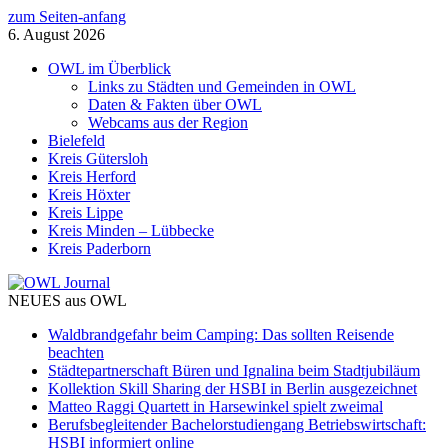
zum Seiten-anfang
6. August 2026
OWL im Überblick
Links zu Städten und Gemeinden in OWL
Daten & Fakten über OWL
Webcams aus der Region
Bielefeld
Kreis Gütersloh
Kreis Herford
Kreis Höxter
Kreis Lippe
Kreis Minden – Lübbecke
Kreis Paderborn
NEUES aus OWL
Waldbrandgefahr beim Camping: Das sollten Reisende
beachten
Städtepartnerschaft Büren und Ignalina beim Stadtjubiläum
Kollektion Skill Sharing der HSBI in Berlin ausgezeichnet
Matteo Raggi Quartett in Harsewinkel spielt zweimal
Berufsbegleitender Bachelorstudiengang Betriebswirtschaft:
HSBI informiert online