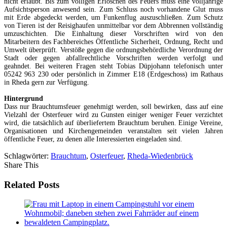
nicht erlaubt. Bis zum völligen Erlöschen des Feuers muss eine volljährige
Aufsichtsperson anwesend sein. Zum Schluss noch vorhandene Glut muss
mit Erde abgedeckt werden, um Funkenflug auszuschließen. Zum Schutz
von Tieren ist der Reisighaufen unmittelbar vor dem Abbrennen vollständig
umzuschichten. Die Einhaltung dieser Vorschriften wird von den
Mitarbeitern des Fachbereiches Öffentliche Sicherheit, Ordnung, Recht und
Umwelt überprüft. Verstöße gegen die ordnungsbehördliche Verordnung der
Stadt oder gegen abfallrechtliche Vorschriften werden verfolgt und
geahndet. Bei weiteren Fragen steht Tobias Düpjohann telefonisch unter
05242 963 230 oder persönlich in Zimmer E18 (Erdgeschoss) im Rathaus
in Rheda gern zur Verfügung.
Hintergrund
Dass nur Brauchtumsfeuer genehmigt werden, soll bewirken, dass auf eine
Vielzahl der Osterfeuer wird zu Gunsten einiger weniger Feuer verzichtet
wird, die tatsächlich auf überliefertem Brauchtum beruhen. Einige Vereine,
Organisationen und Kirchengemeinden veranstalten seit vielen Jahren
öffentliche Feuer, zu denen alle Interessierten eingeladen sind.
Schlagwörter:
Brauchtum
,
Osterfeuer
,
Rheda-Wiedenbrück
Share This
Related Posts