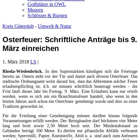
Golfplätze in OWL
Museen
Schlösser & Burgen
Kreis Gütersloh
-
Umwelt & Natur
Osterfeuer: Schriftliche Anträge bis 9.
März einreichen
1. März 2018
LS
|
Rheda-Wiedenbrück.
In den Supermärkten kündigen sich die Feiertage
bereits an: Ostern steht vor der Tür und damit auch diverse Osterfeuer. Das
städtische Ordnungsamt weist darauf hin, dass das Abbrennen solcher Feuer
erlaubnispflichtig ist, d.h. sie müssen schriftlich beantragt werden – die
Frist läuft dieses Jahr bis Freitag, 9. März. Eine Erlaubnis kann nur erteilt
werden, wenn es sich um ein Brauchtumsfeuer handelt, also wenn in den
letzten Jahren auch schon ein Osterfeuer genehmigt wurde und dies zu einer
Tradition geworden ist.
Für die Erteilung einer Genehmigung müssen darüber hinaus folgende
Voraussetzungen erfüllt werden: Der Reisighaufen darf höchstens vier Meter
lang und breit sowie 2,50 Meter hoch sein. Der Mindestabstand zu
Gebäuden beträgt 100 Meter. Es dürfen nur pflanzliche Abfälle verbrannt
werden; Sperrmüll, Papier, Kunststoffe, Altöl u. a. sind auch zum Anfeuern