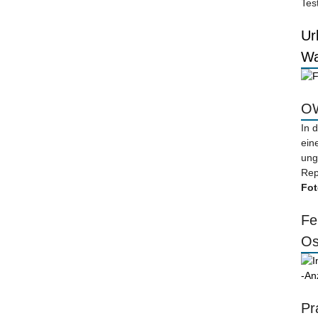
Tes
Ur
Wa
OW
In 
ein
ung
Rep
Fot
Fe
Os
-An
Pr