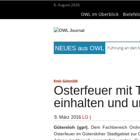
6. August 2026
OWL im Überblick
Bielefel
NEUES aus OWL
Führung an den M
August im Marta:
Titelseite
Beruf & Bildung
Fr
Frühaufsteher-F
Open-Air-Sommer in
Wissenschaft & Hochschule
Me
Ferienprogramm i
Kreis Gütersloh
Osterfeuer mit 
einhalten und 
9. März 2016
LG
|
Gütersloh (gpr).
Dem Fachbereich Ordnun
Osterfeuer im Gütersloher Stadtgebiet zur 