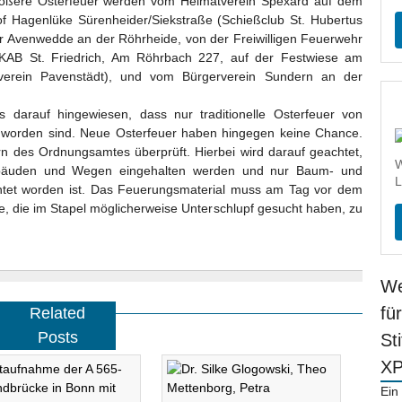
 Größere Osterfeuer werden vom Heimatverein Spexard auf dem
f Hagenlüke Sürenheider/Siekstraße (Schießclub St. Hubertus
r Avenwedde an der Röhrheide, von der Freiwilligen Feuerwehr
r KAB St. Friedrich, Am Röhrbach 227, auf der Festwiese am
verein Pavenstädt), und vom Bürgerverein Sundern an der
arauf hingewiesen, dass nur traditionelle Osterfeuer von
 worden sind. Neue Osterfeuer haben hingegen keine Chance.
rn des Ordnungsamtes überprüft. Hierbei wird darauf geachtet,
W
Gebäuden und Wegen eingehalten werden und nur Baum- und
L
htet worden ist. Das Feuerungsmaterial muss am Tag vor dem
, die im Stapel möglicherweise Unterschlupf gesucht haben, zu
We
fü
Related
Posts
St
X
Ein