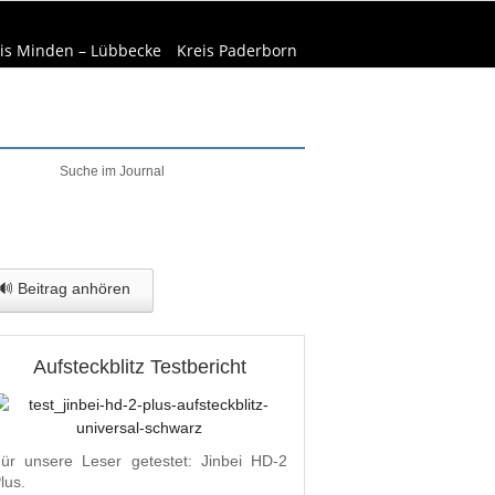
is Minden – Lübbecke
Kreis Paderborn
elt & Natur
Wirtschaft
🔊 Beitrag anhören
Aufsteckblitz Testbericht
ür unsere Leser getestet: Jinbei HD-2
lus.