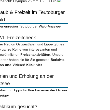
tbericht: Olympus 25 mm 1.2 ED Pro
laub & Freizeit im Teutoburger
ld
-Anzeige-
L-Freizeitcheck
der Region Ostwestfalen und Lippe gibt es
e ganze Reihe von interessanten und
ewöhnlichen
Freizeitaktivitäten.
Unsere
orter haben sie für Sie getestet.
Berichte,
os und Videos!
Klick hier
rien und Erholung an der
tsee
zeige-
aktikum gesucht?