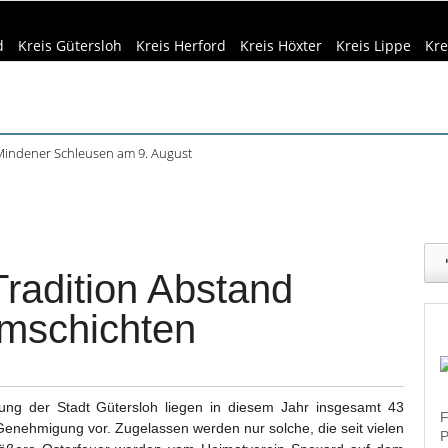
d
Kreis Gütersloh
Kreis Herford
Kreis Höxter
Kreis Lippe
Kre
indener Schleusen am 9. August
 Führungen, Filme und Workshops
eizeittipps
Haus & Garten
Kultur
Lifestyle
Sport
Umw
ührung im Mindener Museum am 13. August
 Büren startet mit „Kai hat frei“
dizin & Gesundheit
Kind & Familie
Tourismus
n Höxter: Angebote bis Ende August
Tradition Abstand
umschichten
g der Stadt Gütersloh liegen in diesem Jahr insgesamt 43
F
Genehmigung vor. Zugelassen werden nur solche, die seit vielen
P