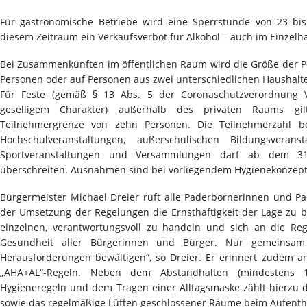
Für gastronomische Betriebe wird eine Sperrstunde von 23 bis
diesem Zeitraum ein Verkaufsverbot für Alkohol – auch im Einzelh
Bei Zusammenkünften im öffentlichen Raum wird die Größe der 
Personen oder auf Personen aus zwei unterschiedlichen Haushalt
Für Feste (gemäß § 13 Abs. 5 der Coronaschutzverordnung V
geselligem Charakter) außerhalb des privaten Raums g
Teilnehmergrenze von zehn Personen. Die Teilnehmerzahl be
Hochschulveranstaltungen, außerschulischen Bildungsveransta
Sportveranstaltungen und Versammlungen darf ab dem 31
überschreiten. Ausnahmen sind bei vorliegendem Hygienekonzept
Bürgermeister Michael Dreier ruft alle Paderbornerinnen und P
der Umsetzung der Regelungen die Ernsthaftigkeit der Lage zu b
einzelnen, verantwortungsvoll zu handeln und sich an die Re
Gesundheit aller Bürgerinnen und Bürger. Nur gemeinsam
Herausforderungen bewältigen“, so Dreier. Er erinnert zudem a
„AHA+AL“-Regeln. Neben dem Abstandhalten (mindestens 
Hygieneregeln und dem Tragen einer Alltagsmaske zählt hierzu
sowie das regelmäßige Lüften geschlossener Räume beim Aufenth