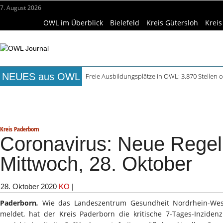
7. August 2026
OWL im Überblick
Bielefeld
Kreis Gütersloh
Kreis
NEUES aus OWL
Freie Ausbildungsplätze in OWL: 3.870 Stellen o
Mittelalterliche Siedlungsspuren in Werther ent
Titelseite
Beruf & Bildung
Freizeittipps
Haus & Ga
Mühlenquilter auf dem Museumshof zeigen ihre
Digitale Bahnsysteme in Minden: Lokführer im
Wissenschaft & Hochschule
Medizin & Gesundheit
K
Waldbrandgefahr beim Camping: Das sollten R
Kreis Paderborn
Coronavirus: Neue Rege
Mittwoch, 28. Oktober
28. Oktober 2020
KO
|
Paderborn
.
Wie das Landeszentrum Gesundheit Nordrhein-West
meldet, hat der Kreis Paderborn die kritische 7-Tages-Inziden