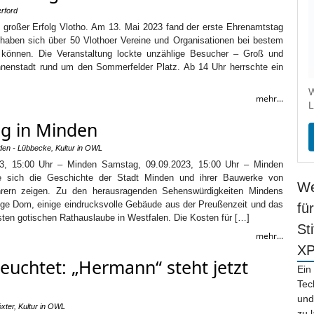
rford
 großer Erfolg Vlotho. Am 13. Mai 2023 fand der erste Ehrenamtstag
r haben sich über 50 Vlothoer Vereine und Organisationen bei bestem
n können. Die Veranstaltung lockte unzählige Besucher – Groß und
Innenstadt rund um den Sommerfelder Platz. Ab 14 Uhr herrschte ein
W
mehr...
L
ng in Minden
den - Lübbecke
,
Kultur in OWL
3, 15:00 Uhr – Minden Samstag, 09.09.2023, 15:00 Uhr – Minden
e sich die Geschichte der Stadt Minden und ihrer Bauwerke von
We
hrern zeigen. Zu den herausragenden Sehenswürdigkeiten Mindens
rige Dom, einige eindrucksvolle Gebäude aus der Preußenzeit und das
fü
sten gotischen Rathauslaube in Westfalen. Die Kosten für […]
St
mehr...
X
leuchtet: „Hermann“ steht jetzt
Ein
Tec
und
xter
,
Kultur in OWL
zu 