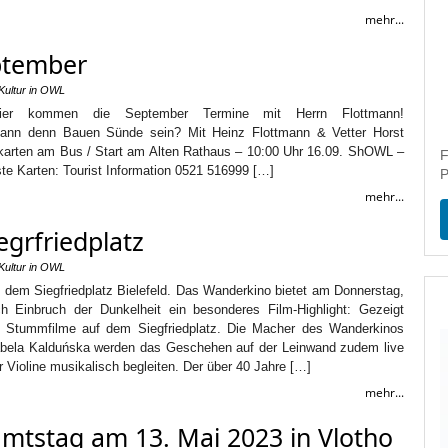
mehr...
ptember
Kultur in OWL
te, hier kommen die September Termine mit Herrn Flottmann!
 Kann denn Bauen Sünde sein? Mit Heinz Flottmann & Vetter Horst
tkarten am Bus / Start am Alten Rathaus – 10:00 Uhr 16.09. ShOWL –
F
e Karten: Tourist Information 0521 516999 […]
P
mehr...
grfriedplatz
Kultur in OWL
em Siegfriedplatz Bielefeld. Das Wanderkino bietet am Donnerstag,
h Einbruch der Dunkelheit ein besonderes Film-Highlight: Gezeigt
 Stummfilme auf dem Siegfriedplatz. Die Macher des Wanderkinos
abela Kalduńska werden das Geschehen auf der Leinwand zudem live
 Violine musikalisch begleiten. Der über 40 Jahre […]
mehr...
amtstag am 13. Mai 2023 in Vlotho