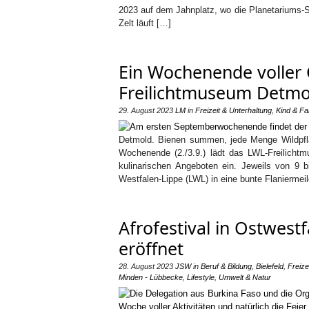
2023 auf dem Jahnplatz, wo die Planetariums-S
Zelt läuft […]
Ein Wochenende voller 
Freilichtmuseum Detmo
29. August 2023
LM
in
Freizeit & Unterhaltung
,
Kind & Fa
Detmold. Bienen summen, jede Menge Wildpf
Wochenende (2./3.9.) lädt das LWL-Freilicht
kulinarischen Angeboten ein. Jeweils von 9
Westfalen-Lippe (LWL) in eine bunte Flaniermei
Afrofestival in Ostwestfa
eröffnet
28. August 2023
JSW
in
Beruf & Bildung
,
Bielefeld
,
Freize
Minden - Lübbecke
,
Lifestyle
,
Umwelt & Natur