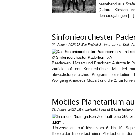
bestehend aus Stefa
(Gitarre, Klavier) 
den diesjährigen […]
Sinfonieorchester Pader
29. August 2023
JSW
in
Freizeit & Unterhaltung
,
Kreis P
Beethoven, Mozart und Bruckner: Auftritte in 
zurück auf der Konzertbühne. Mit drei n
abwechslungsreiches Programm einstudiert. 
Wolfgang Amadeus Mozart und die 2. Sinfonie v
Mobiles Planetarium au
29. August 2023
LM
in
Bielefeld
,
Freizeit & Unterhaltung
,
„Universe on tour“ lässt vom 6. bis 10. Sept
Bielefelder Innenstadt einen Abstecher in d