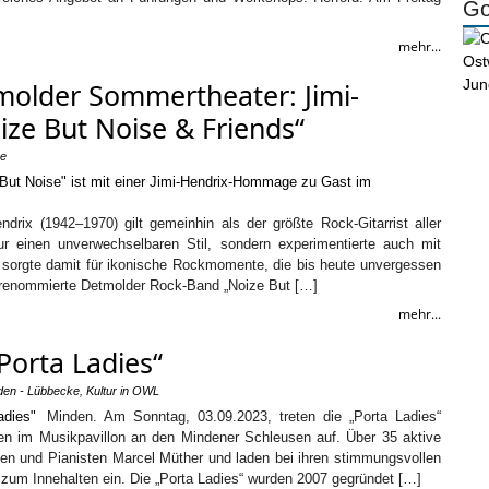
Go
mehr...
molder Sommertheater: Jimi-
ize But Noise & Friends“
pe
ndrix (1942–1970) gilt gemeinhin als der größte Rock-Gitarrist aller
nur einen unverwechselbaren Stil, sondern experimentierte auch mit
 sorgte damit für ikonische Rockmomente, die bis heute unvergessen
ie renommierte Detmolder Rock-Band „Noize But […]
mehr...
Porta Ladies“
den - Lübbecke
,
Kultur in OWL
Minden. Am Sonntag, 03.09.2023, treten die „Porta Ladies“
en im Musikpavillon an den Mindener Schleusen auf. Über 35 aktive
nten und Pianisten Marcel Müther und laden bei ihren stimmungsvollen
 zum Innehalten ein. Die „Porta Ladies“ wurden 2007 gegründet […]