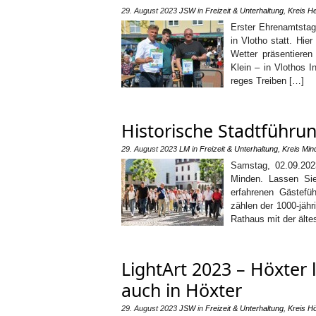
29. August 2023
JSW
in
Freizeit & Unterhaltung
,
Kreis He
Erster Ehrenamtstag
in Vlotho statt. Hie
Wetter präsentiere
Klein – in Vlothos 
reges Treiben […]
Historische Stadtführu
29. August 2023
LM
in
Freizeit & Unterhaltung
,
Kreis Min
Samstag, 02.09.202
Minden. Lassen Si
erfahrenen Gästefü
zählen der 1000-jäh
Rathaus mit der älte
LightArt 2023 – Höxter 
auch in Höxter
29. August 2023
JSW
in
Freizeit & Unterhaltung
,
Kreis Hö