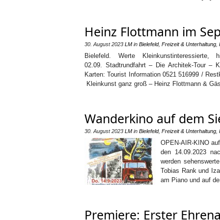
Heinz Flottmann im Se
30. August 2023
LM
in
Bielefeld
,
Freizeit & Unterhaltung
,
Bielefeld. Werte Kleinkunstinteressier
02.09. Stadtrundfahrt – Die Architek-Tour –
Karten: Tourist Information 0521 516999 / Res
Kleinkunst ganz groß – Heinz Flottmann & Gäst
Wanderkino auf dem Sie
30. August 2023
LM
in
Bielefeld
,
Freizeit & Unterhaltung
,
OPEN-AIR-KINO auf d
den 14.09.2023 nac
werden sehenswerte
Tobias Rank und Iz
am Piano und auf der
Premiere: Erster Ehren