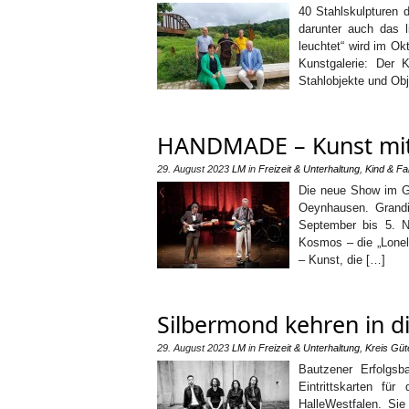
40 Stahlskulpturen 
darunter auch das 
leuchtet“ wird im Ok
Kunstgalerie: Der 
Stahlobjekte und Ob
HANDMADE – Kunst mit
29. August 2023
LM
in
Freizeit & Unterhaltung
,
Kind & Fa
Die neue Show im 
Oeynhausen. Grand
September bis 5. N
Kosmos – die „Lonel
– Kunst, die […]
Silbermond kehren in 
29. August 2023
LM
in
Freizeit & Unterhaltung
,
Kreis Güt
Bautzener Erfolgsb
Eintrittskarten f
HalleWestfalen. Sie