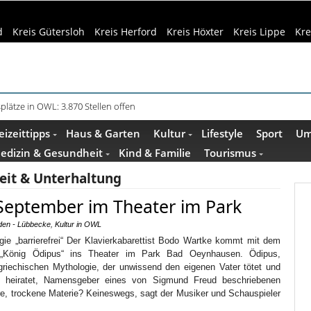
d
Kreis Gütersloh
Kreis Herford
Kreis Höxter
Kreis Lippe
Kre
plätze in OWL: 3.870 Stellen offen
in Küche und Bad schont Ressourcen
eizeittipps
Haus & Garten
Kultur
Lifestyle
Sport
Um
edizin & Gesundheit
Kind & Familie
Tourismus
zeit & Unterhaltung
September im Theater im Park
den - Lübbecke
,
Kultur in OWL
gie „barrierefrei“ Der Klavierkabarettist Bodo Wartke kommt mit dem
k „König Ödipus“ ins Theater im Park Bad Oeynhausen. Ödipus,
 griechischen Mythologie, der unwissend den eigenen Vater tötet und
r heiratet, Namensgeber eines von Sigmund Freud beschriebenen
, trockene Materie? Keineswegs, sagt der Musiker und Schauspieler