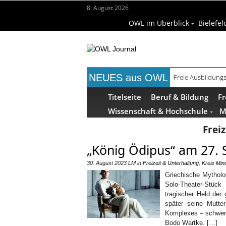
8. August 2026
OWL im Überblick
Bielefel
NEUES aus OWL
Freie Ausbildungs
Recyclingpapier 
Titelseite
Beruf & Bildung
Fr
Wissenschaft & Hochschule
M
Frei
„König Ödipus“ am 27. 
30. August 2023
LM
in
Freizeit & Unterhaltung
,
Kreis Min
Griechische Mytholo
Solo-Theater-Stüc
tragischer Held der
später seine Mutte
Komplexes – schwere
Bodo Wartke. […]