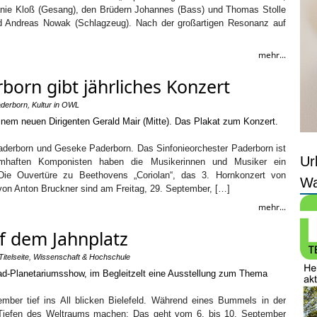
nie Kloß (Gesang), den Brüdern Johannes (Bass) und Thomas Stolle
und Andreas Nowak (Schlagzeug). Nach der großartigen Resonanz auf
mehr...
born gibt jährliches Konzert
aderborn
,
Kultur in OWL
Paderborn und Geseke Paderborn. Das Sinfonieorchester Paderborn ist
Ur
amhaften Komponisten haben die Musikerinnen und Musiker ein
Die Ouvertüre zu Beethovens „Coriolan“, das 3. Hornkonzert von
Wa
on Anton Bruckner sind am Freitag, 29. September, […]
mehr...
f dem Jahnplatz
Titelseite
,
Wissenschaft & Hochschule
ember tief ins All blicken Bielefeld. Während eines Bummels in der
ie Tiefen des Weltraums machen: Das geht vom 6. bis 10. September