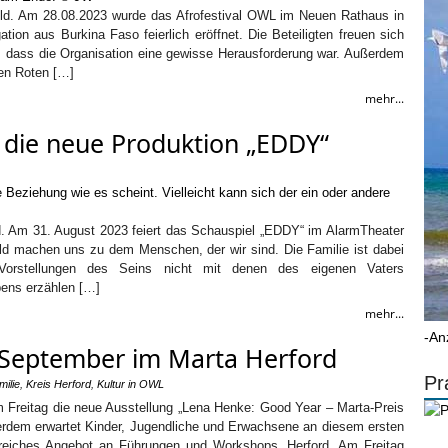
efeld. Am 28.08.2023 wurde das Afrofestival OWL im Neuen Rathaus in
tion aus Burkina Faso feierlich eröffnet. Die Beteiligten freuen sich
 dass die Organisation eine gewisse Herausforderung war. Außerdem
en Roten […]
mehr...
 die neue Produktion „EDDY“
d. Am 31. August 2023 feiert das Schauspiel „EDDY“ im AlarmTheater
d machen uns zu dem Menschen, der wir sind. Die Familie ist dabei
Vorstellungen des Seins nicht mit denen des eigenen Vaters
ens erzählen […]
mehr...
-An
September im Marta Herford
Pr
milie
,
Kreis Herford
,
Kultur in OWL
m Freitag die neue Ausstellung „Lena Henke: Good Year – Marta-Preis
erdem erwartet Kinder, Jugendliche und Erwachsene an diesem ersten
eiches Angebot an Führungen und Workshops. Herford. Am Freitag