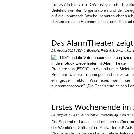
Erstes Afrofestival in OWL ist gestartet Biel
Bielefeld von den Organisatoren und der Delega
auf die kommende Woche, betonten aber auch,
danken sie allen Ehrenamtlichen, dem Deutsch
Das AlarmTheater zeigt
28. August 2023
JSW
in
Bielefeld
,
Freizeit & Unterhaltung
Premiere von „EDDY“ im Alarmtheater Bielefel
Premiere. Unsere Erfahrungen und unser Umfel
ein großer Faktor. Was aber, wenn die 
zusammenpassen? „Die Geschichte seines Leb
Erstes Wochenende im 
28. August 2023
LM
in
Freizeit & Unterhaltung
,
Kind & Fa
Der September ist da – und mit ihm eröffnet a
der Wemhöner Stiftung“ im Marta Herford! Auß
Wochenende im September ein abwechslungsr