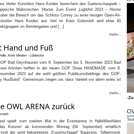
des Verler Künstlers Hans Kordes bereichern den Gartenschaupark –
lippische Wahrzeichen. Höxter. Zum Event „LightArt 2023 – Höxter
tober der Bereich um das Schloss Corvey zu einer riesigen Open-Air-
Künstler Hans Kordes aus Verl im Kreis Gütersloh wird etwa 40
jektgruppen im Remtergarten und […]
mehr...
 Hand und Fuß
milie
,
Kreis Minden - Lübbecke
GOP Bad Oeynhausen vom 8. September bis 5. November 2023 Bad
iose Artisten treffen in der neuen GOP Show HANDMADE vom 8.
ovember 2023 auf die wohl größten Publikumslieblinge des GOP-
y HusBand“. Gemeinsam zeigen sie, dass Varieté vor allem eines ist
mehr...
-
Zu
die OWL ARENA zurück
OW
ersloh
Tes
and spielt zum zweiten Mal in der Eventarena in HalleWestfalen
ür das Konzert ab kommenden Montag (04. September) erhältlich
 sind der wohl bekannteste „Exportschlager“ Bautzens: Silbermond,