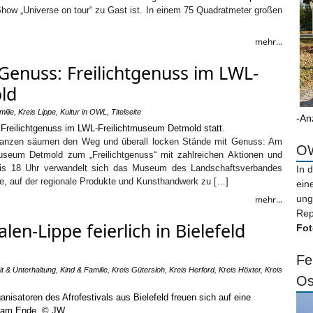
how „Universe on tour“ zu Gast ist. In einem 75 Quadratmeter großen
mehr...
Genuss: Freilichtgenuss im LWL-
ld
milie
,
Kreis Lippe
,
Kultur in OWL
,
Titelseite
-An
lanzen säumen den Weg und überall locken Stände mit Genuss: Am
OW
museum Detmold zum „Freilichtgenuss“ mit zahlreichen Aktionen und
 bis 18 Uhr verwandelt sich das Museum des Landschaftsverbandes
In 
le, auf der regionale Produkte und Kunsthandwerk zu […]
ein
ung
mehr...
Rep
len-Lippe feierlich in Bielefeld
Fot
Fe
it & Unterhaltung
,
Kind & Familie
,
Kreis Gütersloh
,
Kreis Herford
,
Kreis Höxter
,
Kreis
Os