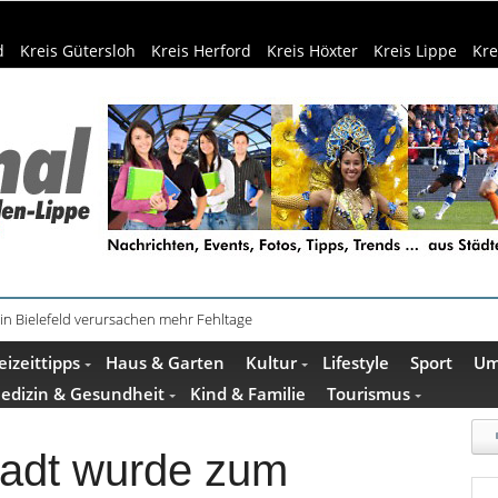
d
Kreis Gütersloh
Kreis Herford
Kreis Höxter
Kreis Lippe
Kre
schenkideen im Pop-up-Store in Büren
eizeittipps
Haus & Garten
Kultur
Lifestyle
Sport
Um
edizin & Gesundheit
Kind & Familie
Tourismus
stadt wurde zum