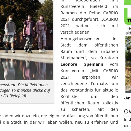
Kunstverein Bielefeld im
Rahmen der Reihe CABRIO
2021 durchgeführt. „CABRIO
2021 widmet sich mit
verschiedenen
Herangehensweisen der
Stadt, dem öffentlichen
Raum und dem urbanen
Miteinander“, so Kuratorin
Leonore Spemann
vom
Kunstverein. „Mit CABRIO
2021 erproben wir
verschiedene Formate, um
nenstadt: Die Kollektionen
das Verständnis für aktuelle
 zogen so manche Blicke auf
/ FH Bielefeld).
Konflikte um den
-An
öffentlichen Raum kollektiv
zu schärfen. Mit den
OW
 laden wir dazu ein, die eigene Auffassung von öffentlichen
In 
 die Stadt, in der wir leben wollen, neu zu erfahren und
ein