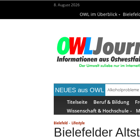
8. August 2026
OWL im Überblick
Bielefel
NEUES aus OWL
Handgemachte Ge
Titelseite
Beruf & Bildung
Fr
Wissenschaft & Hochschule
M
-
Bielefeld
Lifestyle
Bielefelder Alt