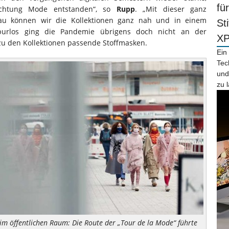
fü
richtung Mode entstanden“, so
Rupp
. „Mit dieser ganz
au können wir die Kollektionen ganz nah und in einem
St
spurlos ging die Pandemie übrigens doch nicht an der
X
zu den Kollektionen passende Stoffmasken.
Ein
Tec
und
zu 
m öffentlichen Raum: Die Route der „Tour de la Mode“ führte