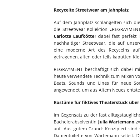
Recycelte Streetwear am Jahnplatz
Auf dem Jahnplatz schlängelten sich di
die Streetwear-Kollektion „REGRAYMENT
Carlotta Laufkötter
dabei fast perfekt i
nachhaltiger Streetwear, die auf unse
eine moderne Art des Recycelns aufze
getragenen, alten oder teils kaputten Kl
REGRAYMENT beschäftigt sich dabei mi
heute verwendete Technik zum Mixen v
Beats, Sounds und Lines für neue So
angewendet, um aus Altem Neues entsteh
Kostüme für fiktives Theaterstück über
Im Gegensatz zu der fast alltagstauglich
Bachelorabsolventin
Julia Wartemann
zw
auf. Aus gutem Grund: Konzipiert sind s
Damentoilette von Wartemann selbst. Di