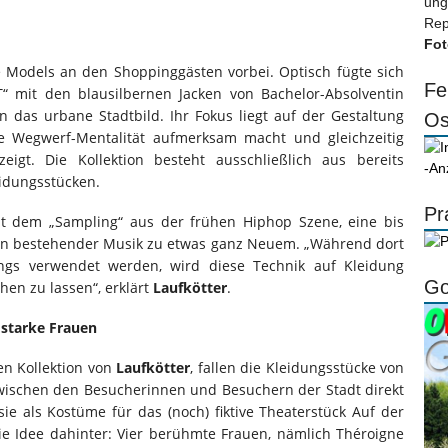
ung
Rep
Fot
e Models an den Shoppinggästen vorbei. Optisch fügte sich
Fe
“ mit den blausilbernen Jacken von Bachelor-Absolventin
n das urbane Stadtbild. Ihr Fokus liegt auf der Gestaltung
Os
re Wegwerf-Mentalität aufmerksam macht und gleichzeitig
igt. Die Kollektion besteht ausschließlich aus bereits
-An
eidungsstücken.
Pr
t dem „Sampling“ aus der frühen Hiphop Szene, eine bis
on bestehender Musik zu etwas ganz Neuem. „Während dort
ngs verwendet werden, wird diese Technik auf Kleidung
Go
en zu lassen“, erklärt
Laufkötter
.
 starke Frauen
en Kollektion von
Laufkötter
, fallen die Kleidungsstücke von
ischen den Besucherinnen und Besuchern der Stadt direkt
ie als Kostüme für das (noch) fiktive Theaterstück Auf der
e Idee dahinter: Vier berühmte Frauen, nämlich Théroigne