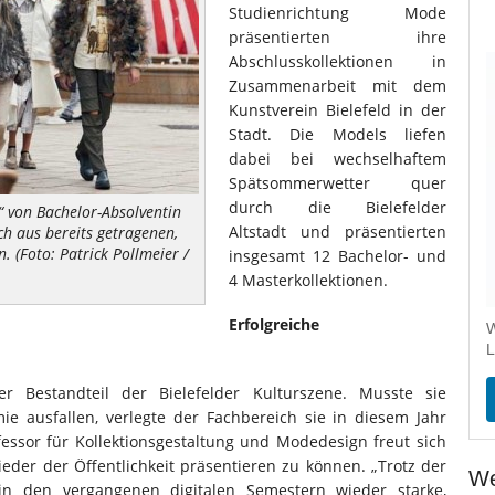
Studienrichtung Mode
präsentierten ihre
Abschlusskollektionen in
Zusammenarbeit mit dem
Kunstverein Bielefeld in der
Stadt. Die Models liefen
dabei bei wechselhaftem
Spätsommerwetter quer
durch die Bielefelder
 von Bachelor-Absolventin
Altstadt und präsentierten
ch aus bereits getragenen,
. (Foto: Patrick Pollmeier /
insgesamt 12 Bachelor- und
4 Masterkollektionen.
Erfolgreiche
W
L
r Bestandteil der Bielefelder Kulturszene. Musste sie
e ausfallen, verlegte der Fachbereich sie in diesem Jahr
ofessor für Kollektionsgestaltung und Modedesign freut sich
ieder der Öffentlichkeit präsentieren zu können. „Trotz der
We
n den vergangenen digitalen Semestern wieder starke,