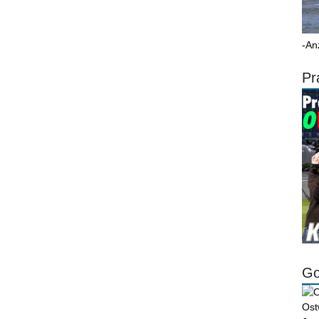
-An
Pr
Go