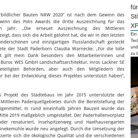
fü
rbildlicher Bauten NRW 2020“ ist nach dem Gewinn des
St
inn des Polis Awards die dritte Auszeichnung für das
X
sem Jahr. „Die erneuet Auszeichnung des Mittleren
Ein
igt, dass sich die Arbeit gelohnt hat, die wir in den letzten
Tec
nderschönen und einzigartigen Flusslandschaft gesteckt
und
ete der Stadt Paderborn Claudia Warnecke. „Für die tolle
zu 
 gilt mein Dank besonders den Mitarbeiterinnen und
 Büros WES GmbH Landschaftsarchitektur, Inros Lackner SE
iligten Behörden, aber auch den Mitgliedern des
hr bei der Entwicklung dieses Projektes unterstützt haben“,
 Projekt des Städtebaus im Jahr 2015 unterstützte der
ittleren Paderquellgebietes durch die Bereitstellung der
genmittel. In rund eineinhalb Jahren Bauzeit wurde das
Mitte 2019 maßgeblich umgestaltet. Der Paderhallenvorplatz
der renaturiert, Inselspitzenweg und Haxthausengarten
Reinekemühle wurde neu angelegt. Durch die Umsetzung der
sserte sich die ökologische Qualität und die verschiedenen