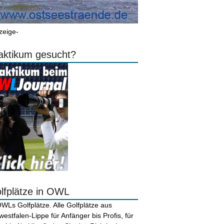
zeige-
aktikum gesucht?
lfplätze in OWL