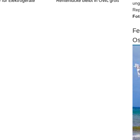
 für Elektrogeräte
Rentenlücke bleibt in OWL groß
ung
Rep
Fot
Fe
Os