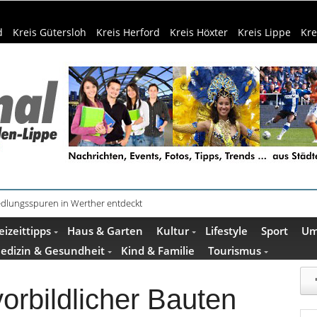
d
Kreis Gütersloh
Kreis Herford
Kreis Höxter
Kreis Lippe
Kre
f dem Museumshof zeigen ihre Quilts
eizeittipps
Haus & Garten
Kultur
Lifestyle
Sport
Um
edizin & Gesundheit
Kind & Familie
Tourismus
orbildlicher Bauten