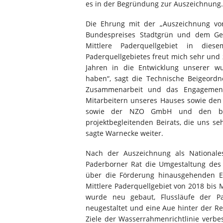
es in der Begründung zur Auszeichnung.
Die Ehrung mit der „Auszeichnung vo
Bundespreises Stadtgrün und dem Gew
Mittlere Paderquellgebiet in die
Paderquellgebietes freut mich sehr und ze
Jahren in die Entwicklung unserer wu
haben“, sagt die Technische Beigeordn
Zusammenarbeit und das Engagement
Mitarbeitern unseres Hauses sowie den
sowie der NZO GmbH und den bete
projektbegleitenden Beirats, die uns se
sagte Warnecke weiter.
Nach der Auszeichnung als Nationales
Paderborner Rat die Umgestaltung des M
über die Förderung hinausgehenden Ei
Mittlere Paderquellgebiet von 2018 bis 
wurde neu gebaut, Flussläufe der Pa
neugestaltet und eine Aue hinter der 
Ziele der Wasserrahmenrichtlinie verbe