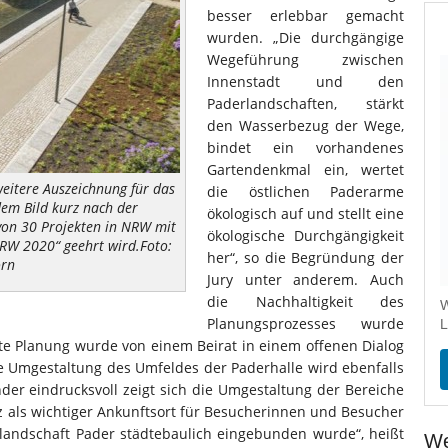
besser erlebbar gemacht
wurden. „Die durchgängige
Wegeführung zwischen
Innenstadt und den
Paderlandschaften, stärkt
den Wasserbezug der Wege,
bindet ein vorhandenes
Gartendenkmal ein, wertet
weitere Auszeichnung für das
die östlichen Paderarme
dem Bild kurz nach der
ökologisch auf und stellt eine
 von 30 Projekten in NRW mit
ökologische Durchgängigkeit
NRW 2020“ geehrt wird.Foto:
her“, so die Begründung der
orn
Jury unter anderem. Auch
die Nachhaltigkeit des
W
Planungsprozesses wurde
L
mte Planung wurde von einem Beirat in einem offenen Dialog
ie Umgestaltung des Umfeldes der Paderhalle wird ebenfalls
der eindrucksvoll zeigt sich die Umgestaltung der Bereiche
z als wichtiger Ankunftsort für Besucherinnen und Besucher
slandschaft Pader städtebaulich eingebunden wurde“, heißt
We