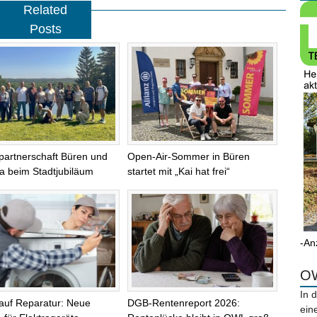
Related
Posts
partnerschaft Büren und
Open-Air-Sommer in Büren
na beim Stadtjubiläum
startet mit „Kai hat frei“
-An
OW
In 
auf Reparatur: Neue
DGB-Rentenreport 2026:
ein