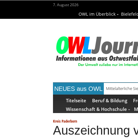
7. August 2026
OWL im Überblick
Bielefel
NEUES aus OWL
Mühlenquilter au
Titelseite
Beruf & Bildung
Fr
Wissenschaft & Hochschule
M
Kreis Paderborn
Auszeichnung v