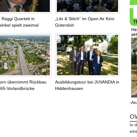
 Raggi Quartett in
„Lilo & Stitch“ im Open Air Kino
inkel spielt zweimal
Gütersloh
orn übernimmt Rückbau
Ausbildungstour bei JUVANDIA in
565-Vorlandbrücke
Hiddenhausen
-An
OW
In 
ein