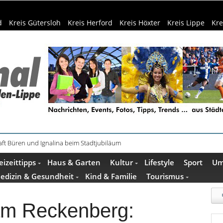
d
Kreis Gütersloh
Kreis Herford
Kreis Höxter
Kreis Lippe
Kre
ft Büren und Ignalina beim Stadtjubiläum
haring der HSBI in Berlin ausgezeichnet
eizeittipps
Haus & Garten
Kultur
Lifestyle
Sport
Um
edizin & Gesundheit
Kind & Familie
Tourismus
 am Reckenberg: