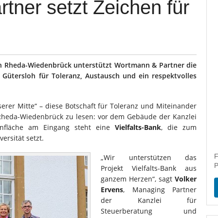
tner setzt Zeichen für
in Rheda-Wiedenbrück unterstützt Wortmann & Partner die
eis Gütersloh für Toleranz, Austausch und ein respektvolles
nserer Mitte“ – diese Botschaft für Toleranz und Miteinander
n Rheda-Wiedenbrück zu lesen: vor dem Gebäude der Kanzlei
enfläche am Eingang steht eine
Vielfalts-Bank
, die zum
ersität setzt.
F
„Wir unterstützen das
P
Projekt Vielfalts-Bank aus
ganzem Herzen“, sagt
Volker
Ervens
, Managing Partner
der Kanzlei für
Steuerberatung und