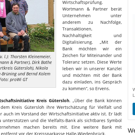
Wirtschaftsprüfung.
Wortmann & Partner berät
Unternehmen unter
anderem zu Nachfolge,
Transaktionen,
Nachhaltigkeit und
Digitalisierung. „Mit der
Bank möchten wir ein
Zeichen für Miteinander und
. l.): Thorsten Kleinemeier,
Toleranz setzen. Diese Werte
mann & Partner), Dirk Bathe
rtkreis Gütersloh), Nikola
leben wir in unserer Kanzlei
ze-Brüning und Bernd Kolem
und möchten mit der Bank
 Foto: proWi GT
dazu einladen, ins Gespräch
zu kommen“, so Ervens.
W
L
tschaftsinitiative Kreis Gütersloh
. „Über die Bank können
em Kreis Gütersloh ihre Wertschätzung für Vielfalt und
 auch im Vorstand der Wirtschaftsinitiative aktiv ist. Er lädt
 unterstützen und die Vielfalts-Bank als sichtbares Symbol
ternehmen machen bereits mit. Eine weitere Bank mit
We
entfernt vor der Kreissparkasse Halle-Wiedenbrück.