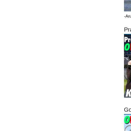
-An
Pr
Go