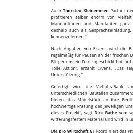
Auch
Thorsten Kleinemeier
, Partner de
profitieren selber enorm von Vielf
Mandantinnen und Mandanten ganz un
deshalb auch als Gesprächseinladung,
kennenzulernen.“
Nach Angaben von Ervens wird die Ba
regelmäßig für Pausen an der frischen Lu
Bürger uns ein Foto zugeschickt hat, auf
Tolle Aktion“, erzählt Ervens. „Das 
Unterstützung.“
Gefertigt wird die Vielfalts-Bank 
unterschiedlichen Bauteilen zusammen
bieten, das Möbelstück an ihre Bedü
hochwertige Fräsung des jeweiligen Unt
dieses Projekt“, sagt
Dirk Bathe
vom wer
witterungsfestem Material und wird in uns
Die
pro Wirtschaft GT
koordiniert das Pr