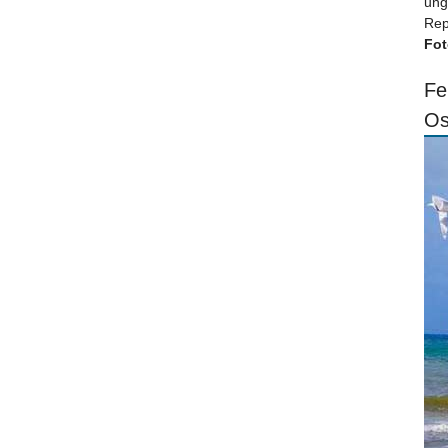
ung
Rep
Fot
Fe
Os