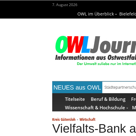
7. August 2026
OWL im Überblick
Bielefel
NEUES aus OWL
Städtepartnerscha
Kollektion Skill S
Titelseite
Beruf & Bildung
Fr
Wissenschaft & Hochschule
M
-
Kreis Gütersloh
Wirtschaft
Vielfalts-Bank