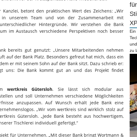
fü
r Kanzlei, betont den praktischen Wert des Zeichens: „Wir
St
alt in unserem Team und von der Zusammenarbeit mit
X
terschiedlicher Hintergründe. Wir verstehen die Bank
 um im Austausch verschiedene Perspektiven noch besser
Ein
Tec
und
nk bereits gut genutzt: „Unsere Mitarbeitenden nehmen
zu 
ft auf der Bank Platz. Besonders gefreut hat mich, dass ein
 dem er mit seinem Sohn auf der Bank sitzt. Dazu schrieb er:
zeigt uns: Die Bank kommt gut an und das Projekt findet
vom
wertkreis Gütersloh
. Sie lässt sich modular aus
stellen und soll Unternehmen verschiedene Möglichkeiten
rfnisse anzupassen. Auf Wunsch erhält jede Bank eine
ernehmenslogos. „Wir vom wertkreis sind wirklich stolz auf
tkreis Gütersloh. „Jede Bank besteht aus hochwertigem,
erer Tischlerei individuell gefertigt.“
ojekt für Unternehmen. „Mit dieser Bank bringt Wortmann &