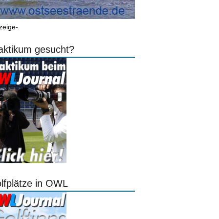
zeige-
aktikum gesucht?
lfplätze in OWL