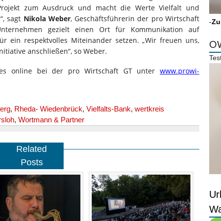
Projekt zum Ausdruck und macht die Werte Vielfalt und
“, sagt
Nikola Weber
, Geschäftsführerin der pro Wirtschaft
-
Zu
 Unternehmen gezielt einen Ort für Kommunikation auf
r ein respektvolles Miteinander setzen. „Wir freuen uns,
OW
itiative anschließen“, so Weber.
Tes
t es online bei der pro Wirtschaft GT unter
www.prowi-
erg
,
Rheda- Wiedenbrück
,
Vielfalts-Bank
,
wertkreis
rsloh
,
Wortmann & Partner
Related
Posts
Ur
Wa