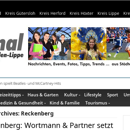
d
Kreis Gütersloh
Kreis Herford
Kreis Höxter
Kreis Lippe
Kre
n spielt Beatles- und McCartney-Hits
e und Escape Room im Mindener Museum
eizeittipps
Haus & Garten
Kultur
Lifestyle
Sport
Um
edizin & Gesundheit
Kind & Familie
Tourismus
rchives:
Reckenberg
enberg: Wortmann & Partner setzt