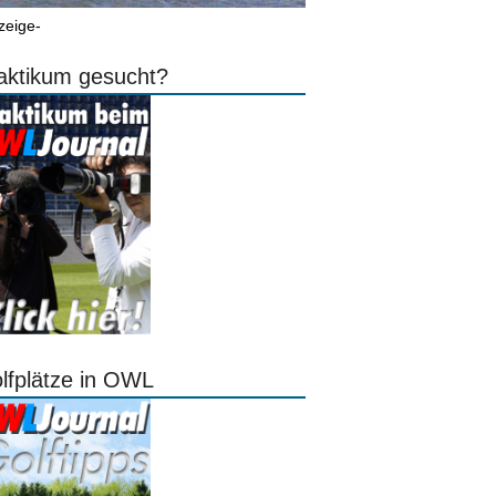
zeige-
aktikum gesucht?
lfplätze in OWL