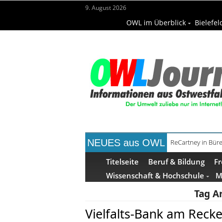
9. August 2026
OWL im Überblick
Bielefel
NEUES aus OWL
ReCartney in Büre
Mittelalterwoch
Titelseite
Beruf & Bildung
Fr
Wissenschaft & Hochschule
M
Tag A
Vielfalts-Bank am Reck