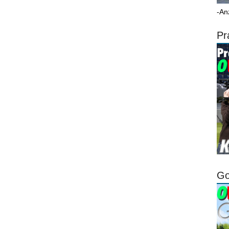
-An
Pr
Go