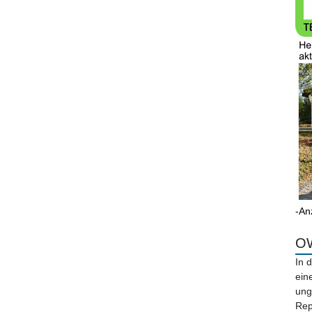
-An
OW
In 
ein
ung
Rep