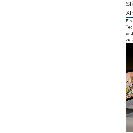
St
X
Ein
Tec
und
zu 