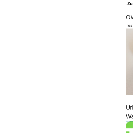
-
Zu
OW
Tes
Ur
Wa