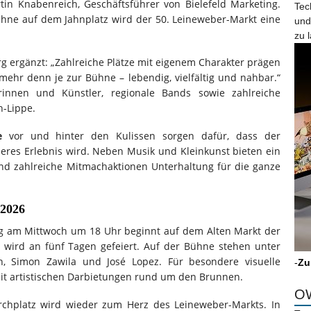
tin Knabenreich, Geschäftsführer von Bielefeld Marketing.
Tec
hne auf dem Jahnplatz wird der 50. Leineweber-Markt eine
und
zu 
rg ergänzt: „Zahlreiche Plätze mit eigenem Charakter prägen
mehr denn je zur Bühne – lebendig, vielfältig und nahbar.“
rinnen und Künstler, regionale Bands sowie zahlreiche
n-Lippe.
e
vor und hinter den Kulissen sorgen dafür, dass der
res Erlebnis wird. Neben Musik und Kleinkunst bieten ein
und zahlreiche Mitmachaktionen Unterhaltung für die ganze
 2026
ung am Mittwoch um 18 Uhr beginnt auf dem Alten Markt der
t wird an fünf Tagen gefeiert. Auf der Bühne stehen unter
, Simon Zawila und José Lopez. Für besondere visuelle
-
Zu
mit artistischen Darbietungen rund um den Brunnen.
OW
rchplatz wird wieder zum Herz des Leineweber-Markts. In