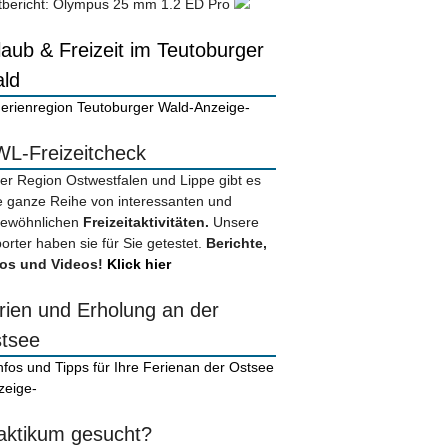
tbericht: Olympus 25 mm 1.2 ED Pro
laub & Freizeit im Teutoburger
ld
-Anzeige-
L-Freizeitcheck
der Region Ostwestfalen und Lippe gibt es
e ganze Reihe von interessanten und
ewöhnlichen
Freizeitaktivitäten.
Unsere
orter haben sie für Sie getestet.
Berichte,
os und Videos!
Klick hier
rien und Erholung an der
tsee
zeige-
aktikum gesucht?