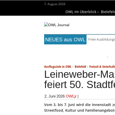
7. August 2026
OWL im Überblick
Bielefel
NEUES aus OWL
Freie Ausbildungs
Titelseite
Beruf & Bildung
Fr
Wissenschaft & Hochschule
M
-
-
Ausflugsziele in OWL
Bielefeld
Freizeit & Unterhal
Leineweber-Mar
feiert 50. Stadtf
2. Juni 2026
OWLjr
|
Vom 3. bis 7. Juni wird die Innenstadt
Streetfood, Kultur und Familienangebote 