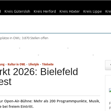
d
Kreis Gütersloh
Kreis Herford
Kreis Höxter
Kreis Lippe
Kre
plätze in OWL: 3.870 Stellen offen
eizeittipps
Haus & Garten
Kultur
Lifestyle
Sport
Um
edizin & Gesundheit
Kind & Familie
Tourismus
-
-
-
tung
Kultur in OWL
Lifestyle
Titelseite
kt 2026: Bielefeld
est
 zur Open-Air-Bühne: Mehr als 200 Programmpunkte, Musik,
F
bei freiem Eintritt.
P