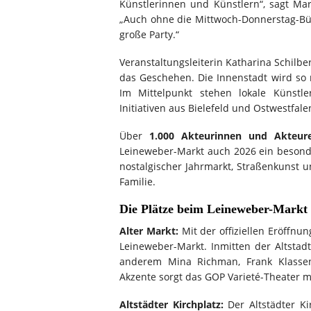
Künstlerinnen und Künstlern“, sagt Mar
„Auch ohne die Mittwoch-Donnerstag-Bü
große Party.“
Veranstaltungsleiterin Katharina Schilbe
das Geschehen. Die Innenstadt wird so 
Im Mittelpunkt stehen lokale Künstle
Initiativen aus Bielefeld und Ostwestfale
Über
1.000 Akteurinnen und Akteur
Leineweber-Markt auch 2026 ein besonde
nostalgischer Jahrmarkt, Straßenkunst 
Familie.
Die Plätze beim Leineweber-Markt
Alter Markt:
Mit der offiziellen Eröffn
Leineweber-Markt. Inmitten der Altstad
anderem Mina Richman, Frank Klassen
Akzente sorgt das GOP Varieté-Theater 
Altstädter Kirchplatz:
Der Altstädter Ki