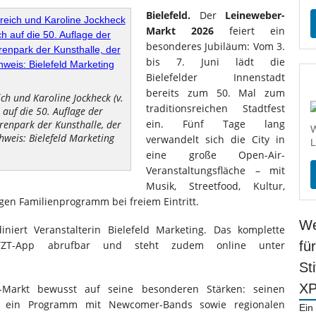
Bielefeld.
Der
Leineweber-
Markt 2026
feiert ein
besonderes Jubiläum: Vom 3.
bis 7. Juni lädt die
Bielefelder Innenstadt
bereits zum 50. Mal zum
ch und Karoline Jockheck (v.
traditionsreichen Stadtfest
h auf die 50. Auflage der
ein. Fünf Tage lang
renpark der Kunsthalle, der
W
hweis: Bielefeld Marketing
verwandelt sich die City in
L
eine große Open-Air-
Veranstaltungsfläche – mit
Musik, Streetfood, Kultur,
gen Familienprogramm bei freiem Eintritt.
We
niert Veranstalterin Bielefeld Marketing. Das komplette
ETZT-App abrufbar und steht zudem online unter
fü
St
X
-Markt bewusst auf seine besonderen Stärken: seinen
nd ein Programm mit Newcomer-Bands sowie regionalen
Ein