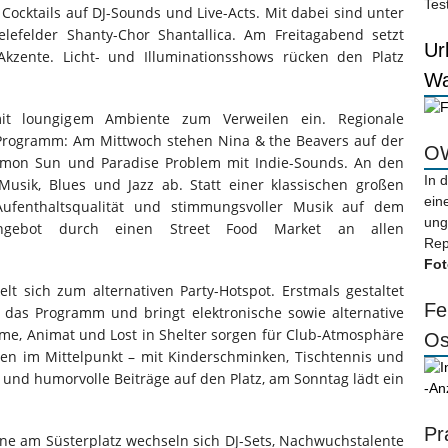
Tes
ocktails auf DJ-Sounds und Live-Acts. Mit dabei sind unter
lefelder Shanty-Chor Shantallica. Am Freitagabend setzt
Ur
kzente. Licht- und Illuminationsshows rücken den Platz
Wa
it loungigem Ambiente zum Verweilen ein. Regionale
Programm: Am Mittwoch stehen Nina & the Beavers auf der
OW
Lemon Sun und Paradise Problem mit Indie-Sounds. An den
In 
usik, Blues und Jazz ab. Statt einer klassischen großen
ein
ufenthaltsqualität und stimmungsvoller Musik auf dem
ung
Angebot durch einen Street Food Market an allen
Rep
Fot
lt sich zum alternativen Party-Hotspot. Erstmals gestaltet
Fe
id das Programm und bringt elektronische sowie alternative
ome, Animat und Lost in Shelter sorgen für Club-Atmosphäre
Os
en im Mittelpunkt – mit Kinderschminken, Tischtennis und
 und humorvolle Beiträge auf den Platz, am Sonntag lädt ein
-An
Pr
ne am Süsterplatz wechseln sich DJ-Sets, Nachwuchstalente