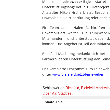
Mit der
Leineweber-Boje
startet 
Unterstützungsangebot als Pilotprojek
Altstädter Nikolaikirche bietet Besuc
Unwohlsein, Reizüberflutung oder nach 
Ein Team aus sozialen Fachkräften i
unkompliziert weiter. Die Leineweber
Miteinander – und unterstützt dabei, 
können. Das Angebot ist Teil der Initiativ
Bielefeld Marketing bedankt sich bei 
Partnern, deren Unterstützung den Lein
Das komplette Programm zum Leineweber-
unter
www.bielefeld.jetzt/leineweber
.
Schlagwörter:
Bielefeld
,
Bielefeld Marketin
Open Air
,
Stadtfest
Share This