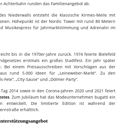
der-Achterbahn runden das Familienangebot ab.
es Niederwalls entsteht die klassische Kirmes-Meile mit
ionen. Höhepunkt ist der Nordic Tower mit rund 80 Metern
d Musikexpress für Jahrmarktstimmung und Adrenalin im
icht bis in die 1970er-Jahre zurück. 1974 feierte Bielefeld
ndgesetzes erstmals ein großes Stadtfest. Ein Jahr später
n: Bei einem Preisausschreiben mit Vorschlägen aus der
 aus rund 5.000 Ideen für „Leineweber-Markt“. Zu den
s-Fete“, „City-Sause“ und „Dölmer-Party“.
ag 2014 sowie in den Corona-Jahren 2020 und 2021 feiert
estes
. Zum Jubiläum hat das Modeunternehmen bugatti ein
ign entwickelt. Die limitierte Edition ist während der
rnstraße erhältlich.
Unterstützungsangebot