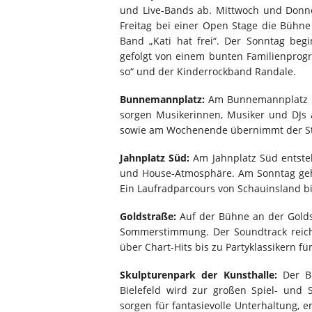
und Live-Bands ab. Mittwoch und Donne
Freitag bei einer Open Stage die Bühne
Band „Kati hat frei“. Der Sonntag beg
gefolgt von einem bunten Familienprog
so“ und der Kinderrockband Randale.
Bunnemannplatz:
Am Bunnemannplatz pr
sorgen Musikerinnen, Musiker und DJs
sowie am Wochenende übernimmt der St
Jahnplatz Süd:
Am Jahnplatz Süd entsteh
und House-Atmosphäre. Am Sonntag geh
Ein Laufradparcours von Schauinsland bi
Goldstraße:
Auf der Bühne an der Goldst
Sommerstimmung. Der Soundtrack reicht
über Chart-Hits bis zu Partyklassikern f
Skulpturenpark der Kunsthalle:
Der Be
Bielefeld wird zur großen Spiel- und 
sorgen für fantasievolle Unterhaltung, 