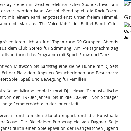
rstag stehen im Zeichen elektronischer Sounds, bevor am
 erobert werden kann. Anschließend spielt die Rock-Cover-
Go
innt mit einem Familiengottesdienst unter freiem Himmel,
ramm mit Max aus „The Voice Kids“, der Bethel-Band „Oder
äsentieren sich an fünf Tagen rund 90 Gruppen. Abends
 aus dem Club Stereo für Stimmung. Am Freitagnachmittag
adtsportbund das Programm mit Sport, Show und Tanz.
t von Mittwoch bis Samstag eine kleine Bühne mit DJ-Sets
ört der Platz den jüngsten Besucherinnen und Besuchern:
etet Spiel, Spaß und Bewegung für Familien.
raße am Mirabellenplatz sorgt DJ Helmar für musikalische
 von den 1970er-Jahren bis in die 2020er – von Schlager
ür lange Sommernächte in der Innenstadt.
reich rund um den Skulpturenpark und die Kunsthalle
Spaßoase. Die Bielefelder Puppenspiele von Dagmar Selje
ergänzt durch einen Spielepavillon der Evangelischen Jugend