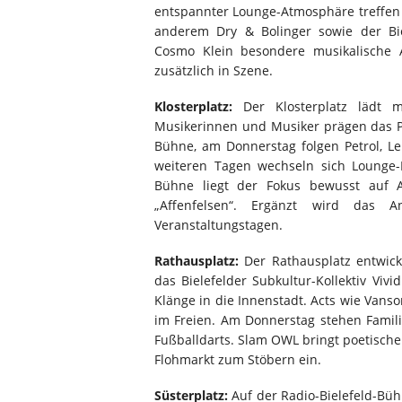
entspannter Lounge-Atmosphäre treffen C
anderem Dry & Bolinger sowie der Bie
Cosmo Klein besondere musikalische A
zusätzlich in Szene.
Klosterplatz:
Der Klosterplatz lädt m
Musikerinnen und Musiker prägen das 
Bühne, am Donnerstag folgen Petrol, 
weiteren Tagen wechseln sich Lounge-M
Bühne liegt der Fokus bewusst auf A
„Affenfelsen“. Ergänzt wird das 
Veranstaltungstagen.
Rathausplatz:
Der Rathausplatz entwicke
das Bielefelder Subkultur-Kollektiv Viv
Klänge in die Innenstadt. Acts wie Vans
im Freien. Am Donnerstag stehen Famili
Fußballdarts. Slam OWL bringt poetische
Flohmarkt zum Stöbern ein.
Süsterplatz:
Auf der Radio-Bielefeld-Büh