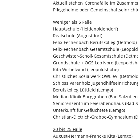
Aktuell stehen Coronafälle im Zusammen
Pflegeheime oder Gemeinschaftseinrichtu
Weniger als 5 Fälle
Hauptschule (Heidenoldendorf)
Realschule (Augustdorf)
Felix-Fechenbach Berufskolleg (Detmold)
Felix-Fechenbach Gesamtschule (Leopol
Geschwister-Scholl-Gesamtschule (Detmo
Grundschule + OGS Leo Nord (Leopoldsh
Kita Wirbelwind (Leopoldshöhe)
Christliches Sozialwerk OWL eV. (Detmold
Schloss Varenholz Jugendhilfeeinrichtung 
Berufskolleg Lüttfeld (Lemgo)
Median Klinik Burggraben (Bad Salzuflen
Seniorenzentrum Feierabendhaus (Bad Sa
Unterkunft für Geflüchtete (Lemgo)
Christian-Dietrich-Grabbe-Gymnasium (
20 bis 25 Fälle
August-Hermann-Francke Kita (Lemgo)