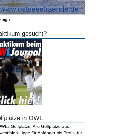
zeige-
aktikum gesucht?
lfplätze in OWL