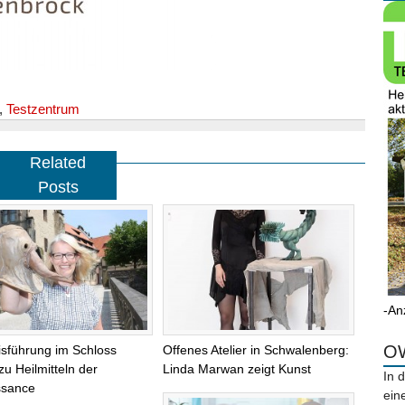
,
Testzentrum
Related
Posts
-An
OW
isführung im Schloss
Offenes Atelier in Schwalenberg:
zu Heilmitteln der
Linda Marwan zeigt Kunst
In 
ssance
ein