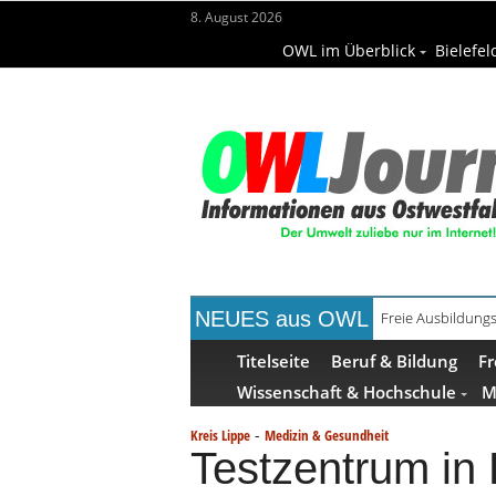
8. August 2026
OWL im Überblick
Bielefel
NEUES aus OWL
Recyclingpapier 
Titelseite
Beruf & Bildung
Fr
Wissenschaft & Hochschule
M
-
Kreis Lippe
Medizin & Gesundheit
Testzentrum in 