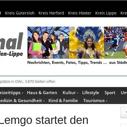
d
Kreis Gütersloh
Kreis Herford
Kreis Höxter
Kreis Lippe
Kre
in Küche und Bad schont Ressourcen
eizeittipps
Haus & Garten
Kultur
Lifestyle
Sport
Um
edizin & Gesundheit
Kind & Familie
Tourismus
Lemgo startet den