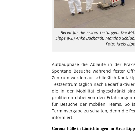
Bereit für die ersten Testungen: Die Mi
Lippe (v.l.) Anke Buchardt, Martina Schl
Foto: Kreis Lip
Aufbauphase die Abläufe in der Praxi
Spontane Besuche während fester Öffn
Zentrum werden ausschließlich Kontaktp
Testzentrum täglich nach Bedarf aktivie
die in der Mobilität eingeschränkt sin
profitieren dabei von den Erfahrungen
für Besuche der mobilen Teams. So ist
Terminvergabe zu schalten, denn die P
informiert.
Corona-Fälle in Einrichtungen im Kreis Lipp