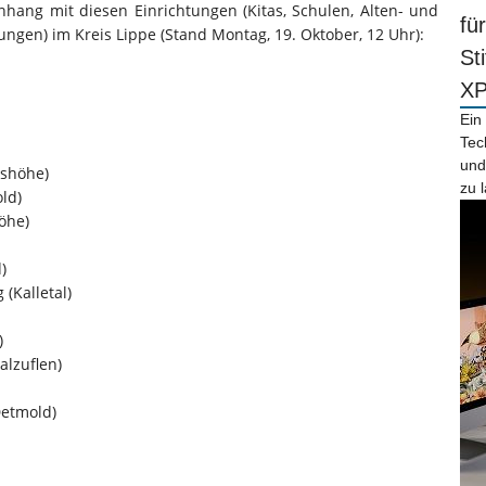
hang mit diesen Einrichtungen (Kitas, Schulen, Alten- und
fü
ngen) im Kreis Lippe (Stand Montag, 19. Oktober, 12 Uhr):
St
X
Ein
Tec
und
dshöhe)
zu 
ld)
öhe)
)
(Kalletal)
)
lzuflen)
Detmold)