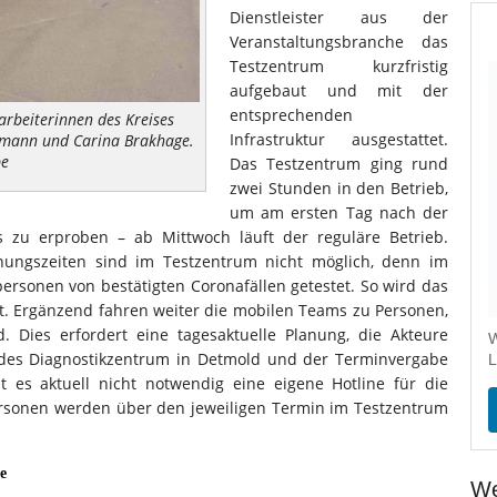
Dienstleister aus der
Veranstaltungsbranche das
Testzentrum kurzfristig
aufgebaut und mit der
entsprechenden
tarbeiterinnen des Kreises
Infrastruktur ausgestattet.
üpmann und Carina Brakhage.
pe
Das Testzentrum ging rund
zwei Stunden in den Betrieb,
um am ersten Tag nach der
s zu erproben – ab Mittwoch läuft der reguläre Betrieb.
ungszeiten sind im Testzentrum nicht möglich, denn im
ersonen von bestätigten Coronafällen getestet. So wird das
rt. Ergänzend fahren weiter die mobilen Teams zu Personen,
d. Dies erfordert eine tagesaktuelle Planung, die Akteure
W
 des Diagnostikzentrum in Detmold und der Terminvergabe
L
 es aktuell nicht notwendig eine eigene Hotline für die
ersonen werden über den jeweiligen Termin im Testzentrum
e
We