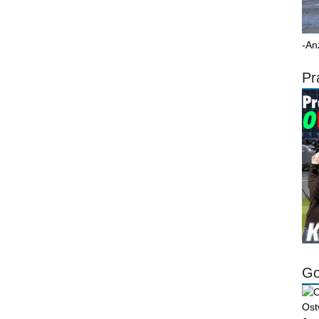
-An
Pr
Go