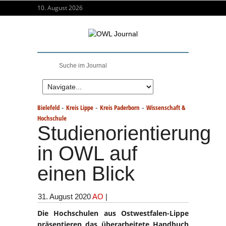
10. August 2026
-
-
-
Bielefeld
Kreis Lippe
Kreis Paderborn
Wissenschaft &
Hochschule
Studienorientierung
in OWL auf
einen Blick
31. August 2020
AO
|
Die Hochschulen aus Ostwestfalen-Lippe
präsentieren das überarbeitete Handbuch